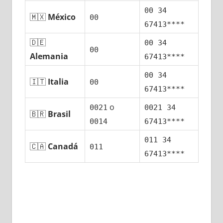
00 34
🇲🇽
México
00
67413****
🇩🇪
00 34
00
Alemania
67413****
00 34
🇮🇹
Italia
00
67413****
ο
0021
0021 34
🇧🇷
Brasil
0014
67413****
011 34
🇨🇦
Canadá
011
67413****