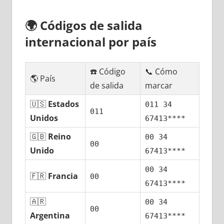
🌍
Códigos dе salida
internacional pοr país
☎️ Código
📞 Cómo
🌎 País
dе salida
marcar
🇺🇸
Estados
011 34
011
Unidos
67413****
🇬🇧
Reino
00 34
00
Unido
67413****
00 34
🇫🇷
Francia
00
67413****
🇦🇷
00 34
00
Argentina
67413****