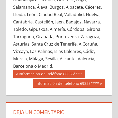
674130033
»
674130034
»
674130035
»
Salamanca, Álava, Burgos, Albacete, Cáceres,
674130036
»
674130037
»
674130038
»
Lleida, León, Ciudad Real, Valladolid, Huelva,
674130039
»
674130040
»
674130041
»
Cantabria, Castellón, Jaén, Badajoz, Navarra,
674130042
»
674130043
»
674130044
»
Toledo, Gipuzkoa, Almería, Córdoba, Girona,
674130045
»
674130046
»
674130047
»
Tarragona, Granada, Pontevedra, Zaragoza,
674130048
»
674130049
»
674130050
»
Asturias, Santa Cruz de Tenerife, A Coruña,
674130051
»
674130052
»
674130053
»
Vizcaya, Las Palmas, Islas Baleares, Cádiz,
674130054
»
674130055
»
674130056
»
Murcia, Málaga, Sevilla, Alicante, Valencia,
674130057
»
674130058
»
674130059
»
Barcelona o Madrid.
674130060
»
674130061
»
674130062
»
Navegación
67413
Entrada
Información del teléfono 66065****
674130063
»
674130064
»
674130065
»
anterior:
de
Siguiente
Información del teléfono 69325****
674130066
»
674130067
»
674130068
»
entrada:
entradas
674130069
»
674130070
»
674130071
»
674130072
»
674130073
»
674130074
»
674130075
»
674130076
»
674130077
»
DEJA UN COMENTARIO
674130078
»
674130079
»
674130080
»