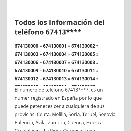
Todos los Información del
teléfono 67413****
674130000
»
674130001
»
674130002
»
674130003
»
674130004
»
674130005
»
674130006
»
674130007
»
674130008
»
674130009
»
674130010
»
674130011
»
674130012
»
674130013
»
674130014
»
674130015
»
674130016
»
674130017
»
El número de teléfono 67413****, es un
674130018
»
674130019
»
674130020
»
númer registrado en España por lo que
674130021
»
674130022
»
674130023
»
puede peteneces cer a cualquiera de sus
674130024
»
674130025
»
674130026
»
provicias: Ceuta, Melilla, Soria, Teruel, Segovia,
674130027
»
674130028
»
674130029
»
Palencia, Ávila, Zamora, Cuenca, Huesca,
674130030
»
674130031
»
674130032
»
Guadalajara, La Rioja, Ourense, Lugo,