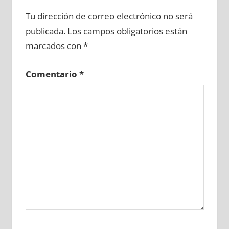
674130081
»
674130082
»
674130083
»
Tu dirección de correo electrónico no será
674130084
»
674130085
»
674130086
»
publicada.
Los campos obligatorios están
674130087
»
674130088
»
674130089
»
marcados con
*
674130090
»
674130091
»
674130092
»
674130093
»
674130094
»
674130095
»
Comentario
*
674130096
»
674130097
»
674130098
»
674130099
»
674130100
»
674130101
»
674130102
»
674130103
»
674130104
»
674130105
»
674130106
»
674130107
»
674130108
»
674130109
»
674130110
»
674130111
»
674130112
»
674130113
»
674130114
»
674130115
»
674130116
»
674130117
»
674130118
»
674130119
»
674130120
»
674130121
»
674130122
»
674130123
»
674130124
»
674130125
»
674130126
»
674130127
»
674130128
»