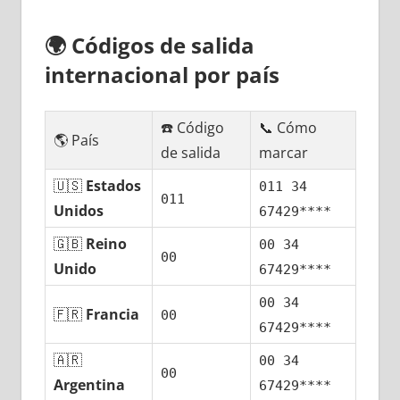
🌍
Códigos dе salida
internacional pοr país
☎️ Código
📞 Cómo
🌎 País
dе salida
marcar
🇺🇸
Estados
011 34
011
Unidos
67429****
🇬🇧
Reino
00 34
00
Unido
67429****
00 34
🇫🇷
Francia
00
67429****
🇦🇷
00 34
00
Argentina
67429****