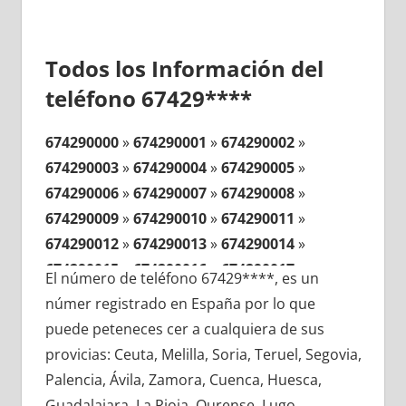
Todos los Información del
teléfono 67429****
674290000
»
674290001
»
674290002
»
674290003
»
674290004
»
674290005
»
674290006
»
674290007
»
674290008
»
674290009
»
674290010
»
674290011
»
674290012
»
674290013
»
674290014
»
674290015
»
674290016
»
674290017
»
El número de teléfono 67429****, es un
674290018
»
674290019
»
674290020
»
númer registrado en España por lo que
674290021
»
674290022
»
674290023
»
puede peteneces cer a cualquiera de sus
674290024
»
674290025
»
674290026
»
provicias: Ceuta, Melilla, Soria, Teruel, Segovia,
674290027
»
674290028
»
674290029
»
Palencia, Ávila, Zamora, Cuenca, Huesca,
674290030
»
674290031
»
674290032
»
Guadalajara, La Rioja, Ourense, Lugo,