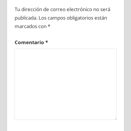
674290081
»
674290082
»
674290083
»
Tu dirección de correo electrónico no será
674290084
»
674290085
»
674290086
»
publicada.
Los campos obligatorios están
674290087
»
674290088
»
674290089
»
marcados con
*
674290090
»
674290091
»
674290092
»
674290093
»
674290094
»
674290095
»
Comentario
*
674290096
»
674290097
»
674290098
»
674290099
»
674290100
»
674290101
»
674290102
»
674290103
»
674290104
»
674290105
»
674290106
»
674290107
»
674290108
»
674290109
»
674290110
»
674290111
»
674290112
»
674290113
»
674290114
»
674290115
»
674290116
»
674290117
»
674290118
»
674290119
»
674290120
»
674290121
»
674290122
»
674290123
»
674290124
»
674290125
»
674290126
»
674290127
»
674290128
»