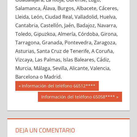
674290033
»
674290034
»
674290035
»
Salamanca, Álava, Burgos, Albacete, Cáceres,
674290036
»
674290037
»
674290038
»
Lleida, León, Ciudad Real, Valladolid, Huelva,
674290039
»
674290040
»
674290041
»
Cantabria, Castellón, Jaén, Badajoz, Navarra,
674290042
»
674290043
»
674290044
»
Toledo, Gipuzkoa, Almería, Córdoba, Girona,
674290045
»
674290046
»
674290047
»
Tarragona, Granada, Pontevedra, Zaragoza,
674290048
»
674290049
»
674290050
»
Asturias, Santa Cruz de Tenerife, A Coruña,
674290051
»
674290052
»
674290053
»
Vizcaya, Las Palmas, Islas Baleares, Cádiz,
674290054
»
674290055
»
674290056
»
Murcia, Málaga, Sevilla, Alicante, Valencia,
674290057
»
674290058
»
674290059
»
Barcelona o Madrid.
674290060
»
674290061
»
674290062
»
Navegación
67429
Entrada
Información del teléfono 66512****
674290063
»
674290064
»
674290065
»
anterior:
de
Siguiente
Información del teléfono 65058****
674290066
»
674290067
»
674290068
»
entrada:
entradas
674290069
»
674290070
»
674290071
»
674290072
»
674290073
»
674290074
»
674290075
»
674290076
»
674290077
»
DEJA UN COMENTARIO
674290078
»
674290079
»
674290080
»