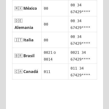
00 34
🇲🇽
México
00
67429****
🇩🇪
00 34
00
Alemania
67429****
00 34
🇮🇹
Italia
00
67429****
ο
0021
0021 34
🇧🇷
Brasil
0014
67429****
011 34
🇨🇦
Canadá
011
67429****