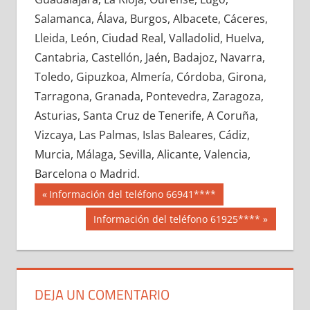
674960033
»
674960034
»
674960035
»
Salamanca, Álava, Burgos, Albacete, Cáceres,
674960036
»
674960037
»
674960038
»
Lleida, León, Ciudad Real, Valladolid, Huelva,
674960039
»
674960040
»
674960041
»
Cantabria, Castellón, Jaén, Badajoz, Navarra,
674960042
»
674960043
»
674960044
»
Toledo, Gipuzkoa, Almería, Córdoba, Girona,
674960045
»
674960046
»
674960047
»
Tarragona, Granada, Pontevedra, Zaragoza,
674960048
»
674960049
»
674960050
»
Asturias, Santa Cruz de Tenerife, A Coruña,
674960051
»
674960052
»
674960053
»
Vizcaya, Las Palmas, Islas Baleares, Cádiz,
674960054
»
674960055
»
674960056
»
Murcia, Málaga, Sevilla, Alicante, Valencia,
674960057
»
674960058
»
674960059
»
Barcelona o Madrid.
674960060
»
674960061
»
674960062
»
Navegación
67496
Entrada
Información del teléfono 66941****
674960063
»
674960064
»
674960065
»
anterior:
de
Siguiente
Información del teléfono 61925****
674960066
»
674960067
»
674960068
»
entrada:
entradas
674960069
»
674960070
»
674960071
»
674960072
»
674960073
»
674960074
»
674960075
»
674960076
»
674960077
»
DEJA UN COMENTARIO
674960078
»
674960079
»
674960080
»