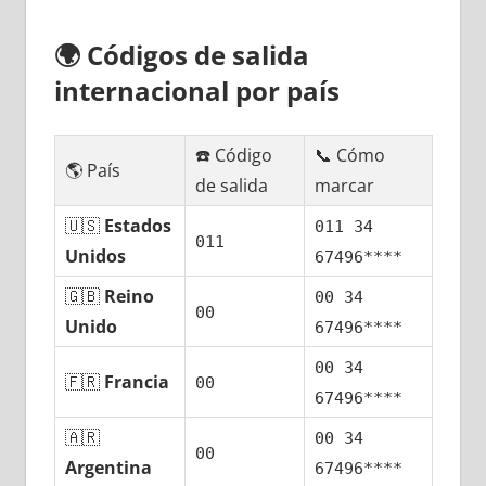
🌍
Códigos dе salida
internacional pοr país
☎️ Código
📞 Cómo
🌎 País
dе salida
marcar
🇺🇸
Estados
011 34
011
Unidos
67496****
🇬🇧
Reino
00 34
00
Unido
67496****
00 34
🇫🇷
Francia
00
67496****
🇦🇷
00 34
00
Argentina
67496****