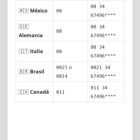
00 34
🇲🇽
México
00
67496****
🇩🇪
00 34
00
Alemania
67496****
00 34
🇮🇹
Italia
00
67496****
ο
0021
0021 34
🇧🇷
Brasil
0014
67496****
011 34
🇨🇦
Canadá
011
67496****