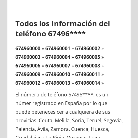
Todos los Información del
teléfono 67496****
674960000
»
674960001
»
674960002
»
674960003
»
674960004
»
674960005
»
674960006
»
674960007
»
674960008
»
674960009
»
674960010
»
674960011
»
674960012
»
674960013
»
674960014
»
674960015
»
674960016
»
674960017
»
El número de teléfono 67496****, es un
674960018
»
674960019
»
674960020
»
númer registrado en España por lo que
674960021
»
674960022
»
674960023
»
puede peteneces cer a cualquiera de sus
674960024
»
674960025
»
674960026
»
provicias: Ceuta, Melilla, Soria, Teruel, Segovia,
674960027
»
674960028
»
674960029
»
Palencia, Ávila, Zamora, Cuenca, Huesca,
674960030
»
674960031
»
674960032
»
Guadalajara, La Rioja, Ourense, Lugo,