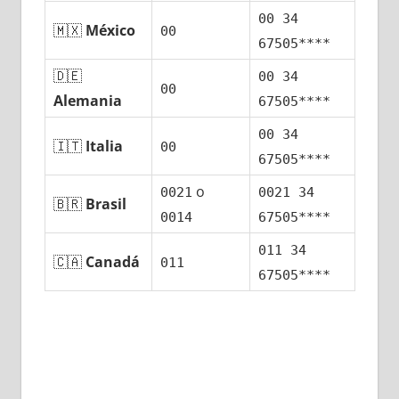
00 34
🇲🇽
México
00
67505****
🇩🇪
00 34
00
Alemania
67505****
00 34
🇮🇹
Italia
00
67505****
ο
0021
0021 34
🇧🇷
Brasil
0014
67505****
011 34
🇨🇦
Canadá
011
67505****