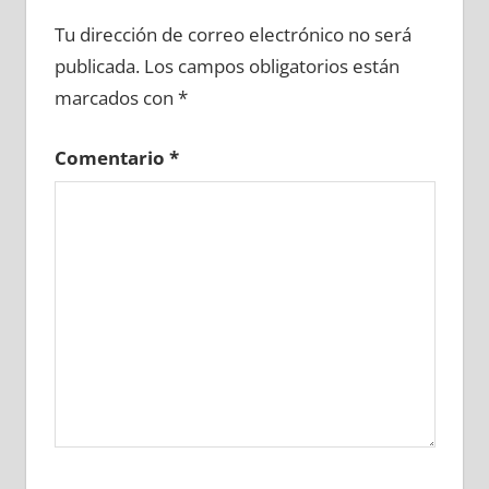
675050081
»
675050082
»
675050083
»
Tu dirección de correo electrónico no será
675050084
»
675050085
»
675050086
»
publicada.
Los campos obligatorios están
675050087
»
675050088
»
675050089
»
marcados con
*
675050090
»
675050091
»
675050092
»
675050093
»
675050094
»
675050095
»
Comentario
*
675050096
»
675050097
»
675050098
»
675050099
»
675050100
»
675050101
»
675050102
»
675050103
»
675050104
»
675050105
»
675050106
»
675050107
»
675050108
»
675050109
»
675050110
»
675050111
»
675050112
»
675050113
»
675050114
»
675050115
»
675050116
»
675050117
»
675050118
»
675050119
»
675050120
»
675050121
»
675050122
»
675050123
»
675050124
»
675050125
»
675050126
»
675050127
»
675050128
»