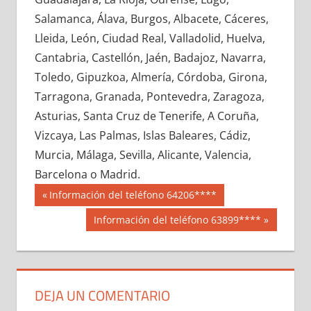
675050033
»
675050034
»
675050035
»
Salamanca, Álava, Burgos, Albacete, Cáceres,
675050036
»
675050037
»
675050038
»
Lleida, León, Ciudad Real, Valladolid, Huelva,
675050039
»
675050040
»
675050041
»
Cantabria, Castellón, Jaén, Badajoz, Navarra,
675050042
»
675050043
»
675050044
»
Toledo, Gipuzkoa, Almería, Córdoba, Girona,
675050045
»
675050046
»
675050047
»
Tarragona, Granada, Pontevedra, Zaragoza,
675050048
»
675050049
»
675050050
»
Asturias, Santa Cruz de Tenerife, A Coruña,
675050051
»
675050052
»
675050053
»
Vizcaya, Las Palmas, Islas Baleares, Cádiz,
675050054
»
675050055
»
675050056
»
Murcia, Málaga, Sevilla, Alicante, Valencia,
675050057
»
675050058
»
675050059
»
Barcelona o Madrid.
675050060
»
675050061
»
675050062
»
Navegación
67505
Entrada
Información del teléfono 64206****
675050063
»
675050064
»
675050065
»
anterior:
de
Siguiente
Información del teléfono 63899****
675050066
»
675050067
»
675050068
»
entrada:
entradas
675050069
»
675050070
»
675050071
»
675050072
»
675050073
»
675050074
»
675050075
»
675050076
»
675050077
»
DEJA UN COMENTARIO
675050078
»
675050079
»
675050080
»