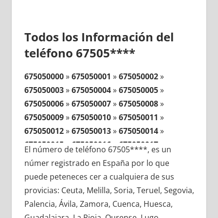
Todos los Información del
teléfono 67505****
675050000
»
675050001
»
675050002
»
675050003
»
675050004
»
675050005
»
675050006
»
675050007
»
675050008
»
675050009
»
675050010
»
675050011
»
675050012
»
675050013
»
675050014
»
675050015
»
675050016
»
675050017
»
El número de teléfono 67505****, es un
675050018
»
675050019
»
675050020
»
númer registrado en España por lo que
675050021
»
675050022
»
675050023
»
puede peteneces cer a cualquiera de sus
675050024
»
675050025
»
675050026
»
provicias: Ceuta, Melilla, Soria, Teruel, Segovia,
675050027
»
675050028
»
675050029
»
Palencia, Ávila, Zamora, Cuenca, Huesca,
675050030
»
675050031
»
675050032
»
Guadalajara, La Rioja, Ourense, Lugo,