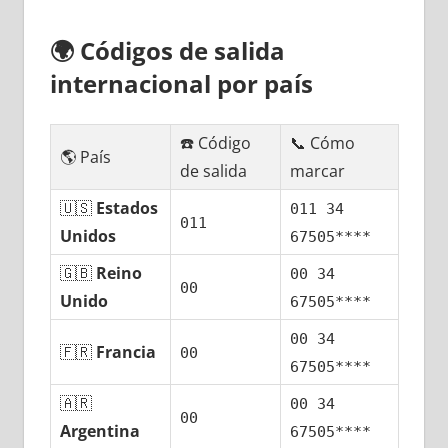
🌍
Códigos dе salida
internacional pοr país
☎️ Código
📞 Cómo
🌎 País
dе salida
marcar
🇺🇸
Estados
011 34
011
Unidos
67505****
🇬🇧
Reino
00 34
00
Unido
67505****
00 34
🇫🇷
Francia
00
67505****
🇦🇷
00 34
00
Argentina
67505****