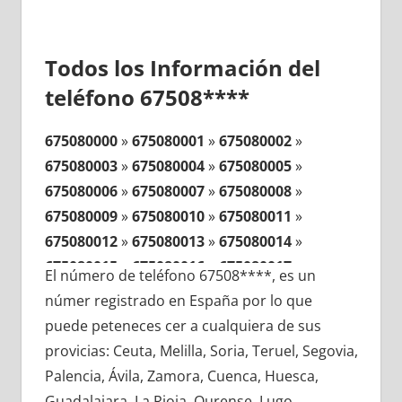
Todos los Información del
teléfono 67508****
675080000
»
675080001
»
675080002
»
675080003
»
675080004
»
675080005
»
675080006
»
675080007
»
675080008
»
675080009
»
675080010
»
675080011
»
675080012
»
675080013
»
675080014
»
675080015
»
675080016
»
675080017
»
El número de teléfono 67508****, es un
675080018
»
675080019
»
675080020
»
númer registrado en España por lo que
675080021
»
675080022
»
675080023
»
puede peteneces cer a cualquiera de sus
675080024
»
675080025
»
675080026
»
provicias: Ceuta, Melilla, Soria, Teruel, Segovia,
675080027
»
675080028
»
675080029
»
Palencia, Ávila, Zamora, Cuenca, Huesca,
675080030
»
675080031
»
675080032
»
Guadalajara, La Rioja, Ourense, Lugo,