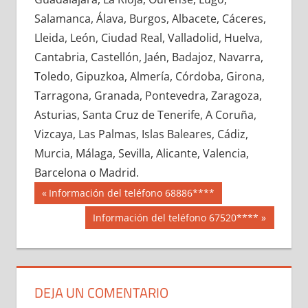
675080033
»
675080034
»
675080035
»
Salamanca, Álava, Burgos, Albacete, Cáceres,
675080036
»
675080037
»
675080038
»
Lleida, León, Ciudad Real, Valladolid, Huelva,
675080039
»
675080040
»
675080041
»
Cantabria, Castellón, Jaén, Badajoz, Navarra,
675080042
»
675080043
»
675080044
»
Toledo, Gipuzkoa, Almería, Córdoba, Girona,
675080045
»
675080046
»
675080047
»
Tarragona, Granada, Pontevedra, Zaragoza,
675080048
»
675080049
»
675080050
»
Asturias, Santa Cruz de Tenerife, A Coruña,
675080051
»
675080052
»
675080053
»
Vizcaya, Las Palmas, Islas Baleares, Cádiz,
675080054
»
675080055
»
675080056
»
Murcia, Málaga, Sevilla, Alicante, Valencia,
675080057
»
675080058
»
675080059
»
Barcelona o Madrid.
675080060
»
675080061
»
675080062
»
Navegación
67508
Entrada
Información del teléfono 68886****
675080063
»
675080064
»
675080065
»
anterior:
de
Siguiente
Información del teléfono 67520****
675080066
»
675080067
»
675080068
»
entrada:
entradas
675080069
»
675080070
»
675080071
»
675080072
»
675080073
»
675080074
»
675080075
»
675080076
»
675080077
»
DEJA UN COMENTARIO
675080078
»
675080079
»
675080080
»