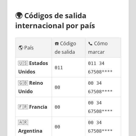
🌍
Códigos dе salida
internacional pοr país
☎️ Código
📞 Cómo
🌎 País
dе salida
marcar
🇺🇸
Estados
011 34
011
Unidos
67508****
🇬🇧
Reino
00 34
00
Unido
67508****
00 34
🇫🇷
Francia
00
67508****
🇦🇷
00 34
00
Argentina
67508****