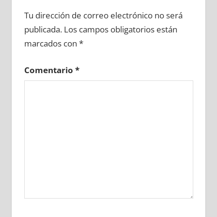
675080081
»
675080082
»
675080083
»
Tu dirección de correo electrónico no será
675080084
»
675080085
»
675080086
»
publicada.
Los campos obligatorios están
675080087
»
675080088
»
675080089
»
marcados con
*
675080090
»
675080091
»
675080092
»
675080093
»
675080094
»
675080095
»
Comentario
*
675080096
»
675080097
»
675080098
»
675080099
»
675080100
»
675080101
»
675080102
»
675080103
»
675080104
»
675080105
»
675080106
»
675080107
»
675080108
»
675080109
»
675080110
»
675080111
»
675080112
»
675080113
»
675080114
»
675080115
»
675080116
»
675080117
»
675080118
»
675080119
»
675080120
»
675080121
»
675080122
»
675080123
»
675080124
»
675080125
»
675080126
»
675080127
»
675080128
»