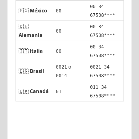
00 34
🇲🇽
México
00
67508****
🇩🇪
00 34
00
Alemania
67508****
00 34
🇮🇹
Italia
00
67508****
ο
0021
0021 34
🇧🇷
Brasil
0014
67508****
011 34
🇨🇦
Canadá
011
67508****