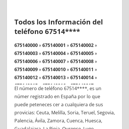
Todos los Información del
teléfono 67514****
675140000
»
675140001
»
675140002
»
675140003
»
675140004
»
675140005
»
675140006
»
675140007
»
675140008
»
675140009
»
675140010
»
675140011
»
675140012
»
675140013
»
675140014
»
675140015
»
675140016
»
675140017
»
El número de teléfono 67514****, es un
675140018
»
675140019
»
675140020
»
númer registrado en España por lo que
675140021
»
675140022
»
675140023
»
puede peteneces cer a cualquiera de sus
675140024
»
675140025
»
675140026
»
provicias: Ceuta, Melilla, Soria, Teruel, Segovia,
675140027
»
675140028
»
675140029
»
Palencia, Ávila, Zamora, Cuenca, Huesca,
675140030
»
675140031
»
675140032
»
Guadalajara, La Rioja, Ourense, Lugo,