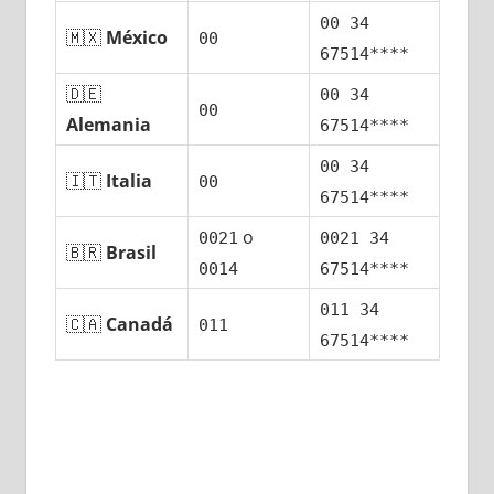
00 34
🇲🇽
México
00
67514****
🇩🇪
00 34
00
Alemania
67514****
00 34
🇮🇹
Italia
00
67514****
ο
0021
0021 34
🇧🇷
Brasil
0014
67514****
011 34
🇨🇦
Canadá
011
67514****