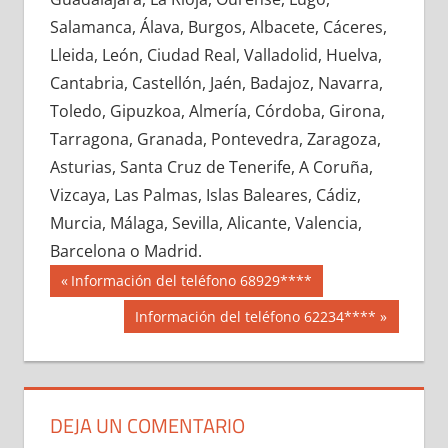
675140033
»
675140034
»
675140035
»
Salamanca, Álava, Burgos, Albacete, Cáceres,
675140036
»
675140037
»
675140038
»
Lleida, León, Ciudad Real, Valladolid, Huelva,
675140039
»
675140040
»
675140041
»
Cantabria, Castellón, Jaén, Badajoz, Navarra,
675140042
»
675140043
»
675140044
»
Toledo, Gipuzkoa, Almería, Córdoba, Girona,
675140045
»
675140046
»
675140047
»
Tarragona, Granada, Pontevedra, Zaragoza,
675140048
»
675140049
»
675140050
»
Asturias, Santa Cruz de Tenerife, A Coruña,
675140051
»
675140052
»
675140053
»
Vizcaya, Las Palmas, Islas Baleares, Cádiz,
675140054
»
675140055
»
675140056
»
Murcia, Málaga, Sevilla, Alicante, Valencia,
675140057
»
675140058
»
675140059
»
Barcelona o Madrid.
675140060
»
675140061
»
675140062
»
Navegación
67514
Entrada
Información del teléfono 68929****
675140063
»
675140064
»
675140065
»
anterior:
de
Siguiente
Información del teléfono 62234****
675140066
»
675140067
»
675140068
»
entrada:
entradas
675140069
»
675140070
»
675140071
»
675140072
»
675140073
»
675140074
»
675140075
»
675140076
»
675140077
»
DEJA UN COMENTARIO
675140078
»
675140079
»
675140080
»