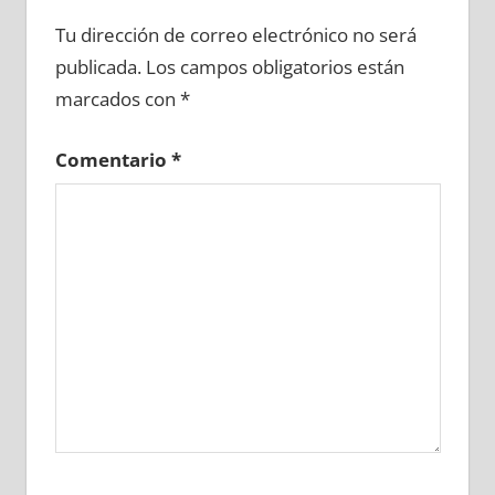
675140081
»
675140082
»
675140083
»
Tu dirección de correo electrónico no será
675140084
»
675140085
»
675140086
»
publicada.
Los campos obligatorios están
675140087
»
675140088
»
675140089
»
marcados con
*
675140090
»
675140091
»
675140092
»
675140093
»
675140094
»
675140095
»
Comentario
*
675140096
»
675140097
»
675140098
»
675140099
»
675140100
»
675140101
»
675140102
»
675140103
»
675140104
»
675140105
»
675140106
»
675140107
»
675140108
»
675140109
»
675140110
»
675140111
»
675140112
»
675140113
»
675140114
»
675140115
»
675140116
»
675140117
»
675140118
»
675140119
»
675140120
»
675140121
»
675140122
»
675140123
»
675140124
»
675140125
»
675140126
»
675140127
»
675140128
»