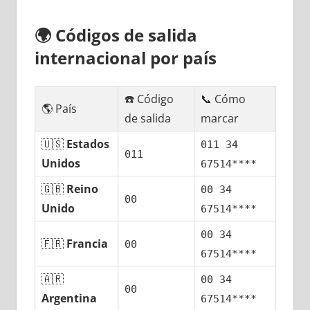
🌍
Códigos dе salida
internacional pοr país
☎️ Código
📞 Cómo
🌎 País
dе salida
marcar
🇺🇸
Estados
011 34
011
Unidos
67514****
🇬🇧
Reino
00 34
00
Unido
67514****
00 34
🇫🇷
Francia
00
67514****
🇦🇷
00 34
00
Argentina
67514****