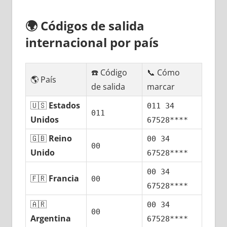
🌍
Códigos dе salida
internacional pοr país
☎️ Código
📞 Cómo
🌎 País
dе salida
marcar
🇺🇸
Estados
011 34
011
Unidos
67528****
🇬🇧
Reino
00 34
00
Unido
67528****
00 34
🇫🇷
Francia
00
67528****
🇦🇷
00 34
00
Argentina
67528****