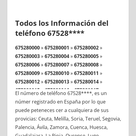
Todos los Información del
teléfono 67528****
675280000
»
675280001
»
675280002
»
675280003
»
675280004
»
675280005
»
675280006
»
675280007
»
675280008
»
675280009
»
675280010
»
675280011
»
675280012
»
675280013
»
675280014
»
675280015
»
675280016
»
675280017
»
El número de teléfono 67528****, es un
675280018
»
675280019
»
675280020
»
númer registrado en España por lo que
675280021
»
675280022
»
675280023
»
puede peteneces cer a cualquiera de sus
675280024
»
675280025
»
675280026
»
provicias: Ceuta, Melilla, Soria, Teruel, Segovia,
675280027
»
675280028
»
675280029
»
Palencia, Ávila, Zamora, Cuenca, Huesca,
675280030
»
675280031
»
675280032
»
Guadalajara, La Rioja, Ourense, Lugo,