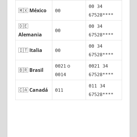
00 34
🇲🇽
México
00
67528****
🇩🇪
00 34
00
Alemania
67528****
00 34
🇮🇹
Italia
00
67528****
ο
0021
0021 34
🇧🇷
Brasil
0014
67528****
011 34
🇨🇦
Canadá
011
67528****