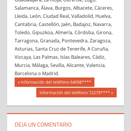
675280033
»
675280034
»
675280035
»
Salamanca, Álava, Burgos, Albacete, Cáceres,
675280036
»
675280037
»
675280038
»
Lleida, León, Ciudad Real, Valladolid, Huelva,
675280039
»
675280040
»
675280041
»
Cantabria, Castellón, Jaén, Badajoz, Navarra,
675280042
»
675280043
»
675280044
»
Toledo, Gipuzkoa, Almería, Córdoba, Girona,
675280045
»
675280046
»
675280047
»
Tarragona, Granada, Pontevedra, Zaragoza,
675280048
»
675280049
»
675280050
»
Asturias, Santa Cruz de Tenerife, A Coruña,
675280051
»
675280052
»
675280053
»
Vizcaya, Las Palmas, Islas Baleares, Cádiz,
675280054
»
675280055
»
675280056
»
Murcia, Málaga, Sevilla, Alicante, Valencia,
675280057
»
675280058
»
675280059
»
Barcelona o Madrid.
675280060
»
675280061
»
675280062
»
Navegación
67528
Entrada
Información del teléfono 64098****
675280063
»
675280064
»
675280065
»
anterior:
de
Siguiente
Información del teléfono 72279****
675280066
»
675280067
»
675280068
»
entrada:
entradas
675280069
»
675280070
»
675280071
»
675280072
»
675280073
»
675280074
»
675280075
»
675280076
»
675280077
»
DEJA UN COMENTARIO
675280078
»
675280079
»
675280080
»