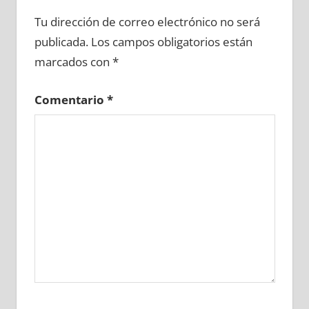
675280081
»
675280082
»
675280083
»
Tu dirección de correo electrónico no será
675280084
»
675280085
»
675280086
»
publicada.
Los campos obligatorios están
675280087
»
675280088
»
675280089
»
marcados con
*
675280090
»
675280091
»
675280092
»
675280093
»
675280094
»
675280095
»
Comentario
*
675280096
»
675280097
»
675280098
»
675280099
»
675280100
»
675280101
»
675280102
»
675280103
»
675280104
»
675280105
»
675280106
»
675280107
»
675280108
»
675280109
»
675280110
»
675280111
»
675280112
»
675280113
»
675280114
»
675280115
»
675280116
»
675280117
»
675280118
»
675280119
»
675280120
»
675280121
»
675280122
»
675280123
»
675280124
»
675280125
»
675280126
»
675280127
»
675280128
»