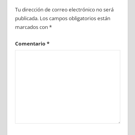
675320081
»
675320082
»
675320083
»
Tu dirección de correo electrónico no será
675320084
»
675320085
»
675320086
»
publicada.
Los campos obligatorios están
675320087
»
675320088
»
675320089
»
marcados con
*
675320090
»
675320091
»
675320092
»
675320093
»
675320094
»
675320095
»
Comentario
*
675320096
»
675320097
»
675320098
»
675320099
»
675320100
»
675320101
»
675320102
»
675320103
»
675320104
»
675320105
»
675320106
»
675320107
»
675320108
»
675320109
»
675320110
»
675320111
»
675320112
»
675320113
»
675320114
»
675320115
»
675320116
»
675320117
»
675320118
»
675320119
»
675320120
»
675320121
»
675320122
»
675320123
»
675320124
»
675320125
»
675320126
»
675320127
»
675320128
»