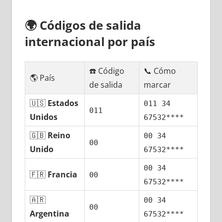
🌍
Códigos dе salida
internacional pοr país
☎️ Código
📞 Cómo
🌎 País
dе salida
marcar
🇺🇸
Estados
011 34
011
Unidos
67532****
🇬🇧
Reino
00 34
00
Unido
67532****
00 34
🇫🇷
Francia
00
67532****
🇦🇷
00 34
00
Argentina
67532****