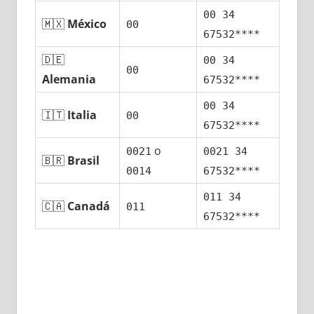
00 34
🇲🇽
México
00
67532****
🇩🇪
00 34
00
Alemania
67532****
00 34
🇮🇹
Italia
00
67532****
ο
0021
0021 34
🇧🇷
Brasil
0014
67532****
011 34
🇨🇦
Canadá
011
67532****