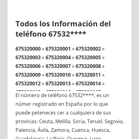
Todos los Información del
teléfono 67532****
675320000
»
675320001
»
675320002
»
675320003
»
675320004
»
675320005
»
675320006
»
675320007
»
675320008
»
675320009
»
675320010
»
675320011
»
675320012
»
675320013
»
675320014
»
675320015
»
675320016
»
675320017
»
El número de teléfono 67532****, es un
675320018
»
675320019
»
675320020
»
númer registrado en España por lo que
675320021
»
675320022
»
675320023
»
puede peteneces cer a cualquiera de sus
675320024
»
675320025
»
675320026
»
provicias: Ceuta, Melilla, Soria, Teruel, Segovia,
675320027
»
675320028
»
675320029
»
Palencia, Ávila, Zamora, Cuenca, Huesca,
675320030
»
675320031
»
675320032
»
Guadalajara, La Rioja, Ourense, Lugo,