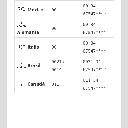
00 34
🇲🇽
México
00
67547****
🇩🇪
00 34
00
Alemania
67547****
00 34
🇮🇹
Italia
00
67547****
ο
0021
0021 34
🇧🇷
Brasil
0014
67547****
011 34
🇨🇦
Canadá
011
67547****