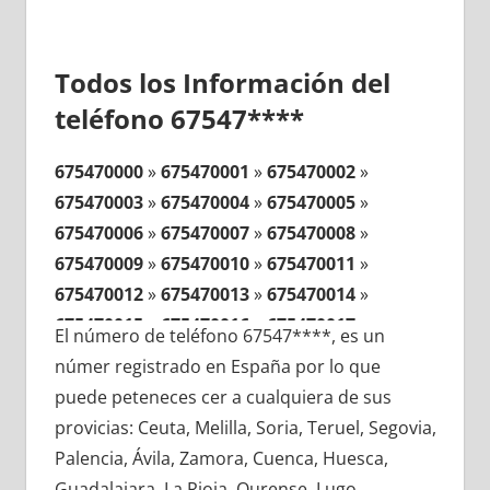
Todos los Información del
teléfono 67547****
675470000
»
675470001
»
675470002
»
675470003
»
675470004
»
675470005
»
675470006
»
675470007
»
675470008
»
675470009
»
675470010
»
675470011
»
675470012
»
675470013
»
675470014
»
675470015
»
675470016
»
675470017
»
El número de teléfono 67547****, es un
675470018
»
675470019
»
675470020
»
númer registrado en España por lo que
675470021
»
675470022
»
675470023
»
puede peteneces cer a cualquiera de sus
675470024
»
675470025
»
675470026
»
provicias: Ceuta, Melilla, Soria, Teruel, Segovia,
675470027
»
675470028
»
675470029
»
Palencia, Ávila, Zamora, Cuenca, Huesca,
675470030
»
675470031
»
675470032
»
Guadalajara, La Rioja, Ourense, Lugo,