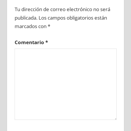
675470081
»
675470082
»
675470083
»
Tu dirección de correo electrónico no será
675470084
»
675470085
»
675470086
»
publicada.
Los campos obligatorios están
675470087
»
675470088
»
675470089
»
marcados con
*
675470090
»
675470091
»
675470092
»
675470093
»
675470094
»
675470095
»
Comentario
*
675470096
»
675470097
»
675470098
»
675470099
»
675470100
»
675470101
»
675470102
»
675470103
»
675470104
»
675470105
»
675470106
»
675470107
»
675470108
»
675470109
»
675470110
»
675470111
»
675470112
»
675470113
»
675470114
»
675470115
»
675470116
»
675470117
»
675470118
»
675470119
»
675470120
»
675470121
»
675470122
»
675470123
»
675470124
»
675470125
»
675470126
»
675470127
»
675470128
»