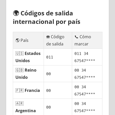
🌍
Códigos dе salida
internacional pοr país
☎️ Código
📞 Cómo
🌎 País
dе salida
marcar
🇺🇸
Estados
011 34
011
Unidos
67547****
🇬🇧
Reino
00 34
00
Unido
67547****
00 34
🇫🇷
Francia
00
67547****
🇦🇷
00 34
00
Argentina
67547****