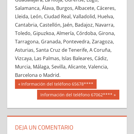
675470033
»
675470034
»
675470035
»
Salamanca, Álava, Burgos, Albacete, Cáceres,
675470036
»
675470037
»
675470038
»
Lleida, León, Ciudad Real, Valladolid, Huelva,
675470039
»
675470040
»
675470041
»
Cantabria, Castellón, Jaén, Badajoz, Navarra,
675470042
»
675470043
»
675470044
»
Toledo, Gipuzkoa, Almería, Córdoba, Girona,
675470045
»
675470046
»
675470047
»
Tarragona, Granada, Pontevedra, Zaragoza,
675470048
»
675470049
»
675470050
»
Asturias, Santa Cruz de Tenerife, A Coruña,
675470051
»
675470052
»
675470053
»
Vizcaya, Las Palmas, Islas Baleares, Cádiz,
675470054
»
675470055
»
675470056
»
Murcia, Málaga, Sevilla, Alicante, Valencia,
675470057
»
675470058
»
675470059
»
Barcelona o Madrid.
675470060
»
675470061
»
675470062
»
Navegación
67547
Entrada
Información del teléfono 65678****
675470063
»
675470064
»
675470065
»
anterior:
de
Siguiente
Información del teléfono 67062****
675470066
»
675470067
»
675470068
»
entrada:
entradas
675470069
»
675470070
»
675470071
»
675470072
»
675470073
»
675470074
»
675470075
»
675470076
»
675470077
»
DEJA UN COMENTARIO
675470078
»
675470079
»
675470080
»