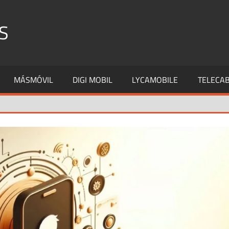
S
MÁSMÓVIL
DIGI MOBIL
LYCAMOBILE
TELECAB