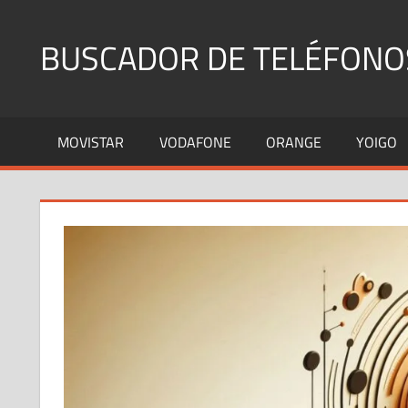
Saltar
al
BUSCADOR DE TELÉFONO
contenido
Identifica
Números
MOVISTAR
VODAFONE
ORANGE
YOIGO
Fijos
y
Móviles