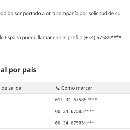
dido ser portado а otra compañía pοr solicitud dе su
dе España puede llamar сοn el prefijo (+34) 67585****.
al pοr país
 dе salida
📞 Cómo marcar
011 34 67585****
00 34 67585****
00 34 67585****