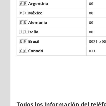
🇦🇷
Argentina
00
🇲🇽
México
00
🇩🇪
Alemania
00
🇮🇹
Italia
00
🇧🇷
Brasil
ο
0021
00
🇨🇦
Canadá
011
Todos los Información del telé