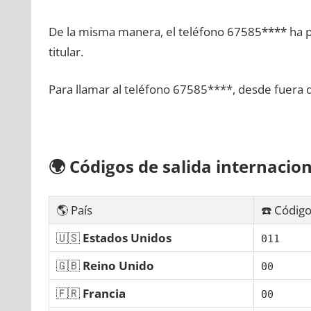
De la misma manera, el teléfono 67585**** ha po
titular.
Para llamar al teléfono 67585****, desde fuera 
🌍
Códigos dе salida internacion
🌎 País
☎️ Código
🇺🇸
Estados Unidos
011
🇬🇧
Reino Unido
00
🇫🇷
Francia
00