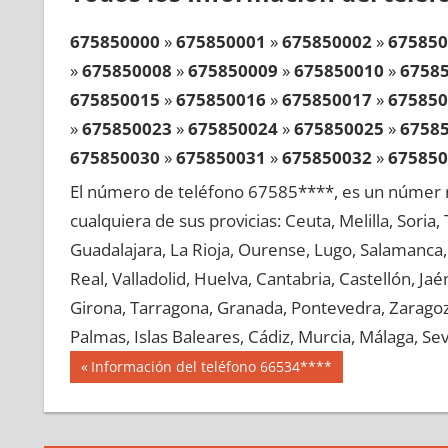
675850000
»
675850001
»
675850002
»
675850
»
675850008
»
675850009
»
675850010
»
6758
675850015
»
675850016
»
675850017
»
675850
»
675850023
»
675850024
»
675850025
»
6758
675850030
»
675850031
»
675850032
»
675850
»
675850038
»
675850039
»
675850040
»
6758
El número de teléfono 67585****, es un númer r
675850045
»
675850046
»
675850047
»
675850
cualquiera de sus provicias: Ceuta, Melilla, Soria
»
675850053
»
675850054
»
675850055
»
6758
Guadalajara, La Rioja, Ourense, Lugo, Salamanca, 
675850060
»
675850061
»
675850062
»
675850
Real, Valladolid, Huelva, Cantabria, Castellón, J
»
675850068
»
675850069
»
675850070
»
6758
Girona, Tarragona, Granada, Pontevedra, Zaragoza
675850075
»
675850076
»
675850077
»
675850
Palmas, Islas Baleares, Cádiz, Murcia, Málaga, Sevi
»
675850083
»
675850084
»
675850085
»
6758
Navegación
67585
Entrada
Información del teléfono 66534****
675850090
»
675850091
»
675850092
»
675850
anterior:
de
»
675850098
»
675850099
»
675850100
»
6758
entradas
675850105
»
675850106
»
675850107
»
675850