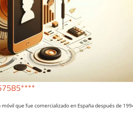
67585****
o móvil quе fue comercializado en España después dе 199