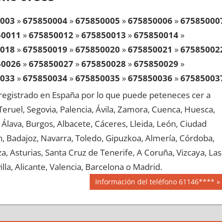
003
»
675850004
»
675850005
»
675850006
»
67585000
50011
»
675850012
»
675850013
»
675850014
»
018
»
675850019
»
675850020
»
675850021
»
67585002
50026
»
675850027
»
675850028
»
675850029
»
033
»
675850034
»
675850035
»
675850036
»
67585003
50041
»
675850042
»
675850043
»
675850044
»
egistrado en España por lo que puede peteneces cer a
048
»
675850049
»
675850050
»
675850051
»
67585005
, Teruel, Segovia, Palencia, Ávila, Zamora, Cuenca, Huesca,
50056
»
675850057
»
675850058
»
675850059
»
Álava, Burgos, Albacete, Cáceres, Lleida, León, Ciudad
063
»
675850064
»
675850065
»
675850066
»
67585006
aén, Badajoz, Navarra, Toledo, Gipuzkoa, Almería, Córdoba,
50071
»
675850072
»
675850073
»
675850074
»
, Asturias, Santa Cruz de Tenerife, A Coruña, Vizcaya, Las
078
»
675850079
»
675850080
»
675850081
»
67585008
lla, Alicante, Valencia, Barcelona o Madrid.
50086
»
675850087
»
675850088
»
675850089
»
Siguiente
Información del teléfono 61146****
093
»
675850094
»
675850095
»
675850096
»
67585009
entrada:
50101
»
675850102
»
675850103
»
675850104
»
108
»
675850109
»
675850110
»
675850111
»
67585011