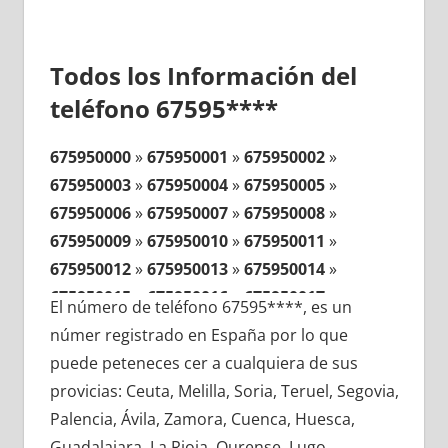
Todos los Información del
teléfono 67595****
675950000
»
675950001
»
675950002
»
675950003
»
675950004
»
675950005
»
675950006
»
675950007
»
675950008
»
675950009
»
675950010
»
675950011
»
675950012
»
675950013
»
675950014
»
675950015
»
675950016
»
675950017
»
El número de teléfono 67595****, es un
675950018
»
675950019
»
675950020
»
númer registrado en España por lo que
675950021
»
675950022
»
675950023
»
puede peteneces cer a cualquiera de sus
675950024
»
675950025
»
675950026
»
provicias: Ceuta, Melilla, Soria, Teruel, Segovia,
675950027
»
675950028
»
675950029
»
Palencia, Ávila, Zamora, Cuenca, Huesca,
675950030
»
675950031
»
675950032
»
Guadalajara, La Rioja, Ourense, Lugo,