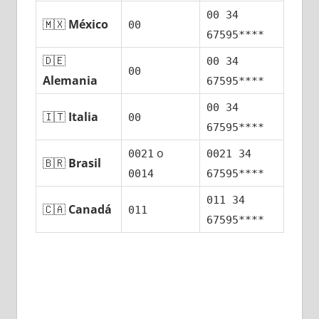
00 34
🇲🇽
México
00
67595****
🇩🇪
00 34
00
Alemania
67595****
00 34
🇮🇹
Italia
00
67595****
ο
0021
0021 34
🇧🇷
Brasil
0014
67595****
011 34
🇨🇦
Canadá
011
67595****