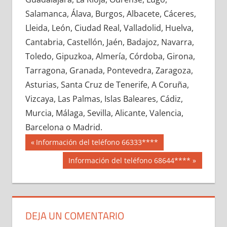
675950033
»
675950034
»
675950035
»
Salamanca, Álava, Burgos, Albacete, Cáceres,
675950036
»
675950037
»
675950038
»
Lleida, León, Ciudad Real, Valladolid, Huelva,
675950039
»
675950040
»
675950041
»
Cantabria, Castellón, Jaén, Badajoz, Navarra,
675950042
»
675950043
»
675950044
»
Toledo, Gipuzkoa, Almería, Córdoba, Girona,
675950045
»
675950046
»
675950047
»
Tarragona, Granada, Pontevedra, Zaragoza,
675950048
»
675950049
»
675950050
»
Asturias, Santa Cruz de Tenerife, A Coruña,
675950051
»
675950052
»
675950053
»
Vizcaya, Las Palmas, Islas Baleares, Cádiz,
675950054
»
675950055
»
675950056
»
Murcia, Málaga, Sevilla, Alicante, Valencia,
675950057
»
675950058
»
675950059
»
Barcelona o Madrid.
675950060
»
675950061
»
675950062
»
Navegación
67595
Entrada
Información del teléfono 66333****
675950063
»
675950064
»
675950065
»
anterior:
de
Siguiente
Información del teléfono 68644****
675950066
»
675950067
»
675950068
»
entrada:
entradas
675950069
»
675950070
»
675950071
»
675950072
»
675950073
»
675950074
»
675950075
»
675950076
»
675950077
»
DEJA UN COMENTARIO
675950078
»
675950079
»
675950080
»