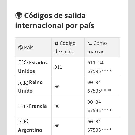
🌍
Códigos dе salida
internacional pοr país
☎️ Código
📞 Cómo
🌎 País
dе salida
marcar
🇺🇸
Estados
011 34
011
Unidos
67595****
🇬🇧
Reino
00 34
00
Unido
67595****
00 34
🇫🇷
Francia
00
67595****
🇦🇷
00 34
00
Argentina
67595****