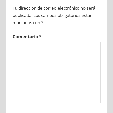
675950081
»
675950082
»
675950083
»
Tu dirección de correo electrónico no será
675950084
»
675950085
»
675950086
»
publicada.
Los campos obligatorios están
675950087
»
675950088
»
675950089
»
marcados con
*
675950090
»
675950091
»
675950092
»
675950093
»
675950094
»
675950095
»
Comentario
*
675950096
»
675950097
»
675950098
»
675950099
»
675950100
»
675950101
»
675950102
»
675950103
»
675950104
»
675950105
»
675950106
»
675950107
»
675950108
»
675950109
»
675950110
»
675950111
»
675950112
»
675950113
»
675950114
»
675950115
»
675950116
»
675950117
»
675950118
»
675950119
»
675950120
»
675950121
»
675950122
»
675950123
»
675950124
»
675950125
»
675950126
»
675950127
»
675950128
»