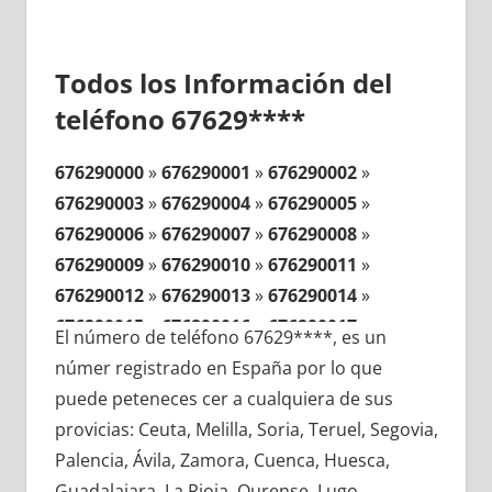
Todos los Información del
teléfono 67629****
676290000
»
676290001
»
676290002
»
676290003
»
676290004
»
676290005
»
676290006
»
676290007
»
676290008
»
676290009
»
676290010
»
676290011
»
676290012
»
676290013
»
676290014
»
676290015
»
676290016
»
676290017
»
El número de teléfono 67629****, es un
676290018
»
676290019
»
676290020
»
númer registrado en España por lo que
676290021
»
676290022
»
676290023
»
puede peteneces cer a cualquiera de sus
676290024
»
676290025
»
676290026
»
provicias: Ceuta, Melilla, Soria, Teruel, Segovia,
676290027
»
676290028
»
676290029
»
Palencia, Ávila, Zamora, Cuenca, Huesca,
676290030
»
676290031
»
676290032
»
Guadalajara, La Rioja, Ourense, Lugo,