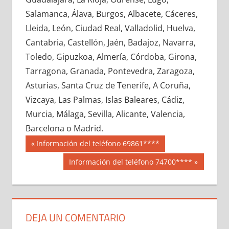
676290033
»
676290034
»
676290035
»
Salamanca, Álava, Burgos, Albacete, Cáceres,
676290036
»
676290037
»
676290038
»
Lleida, León, Ciudad Real, Valladolid, Huelva,
676290039
»
676290040
»
676290041
»
Cantabria, Castellón, Jaén, Badajoz, Navarra,
676290042
»
676290043
»
676290044
»
Toledo, Gipuzkoa, Almería, Córdoba, Girona,
676290045
»
676290046
»
676290047
»
Tarragona, Granada, Pontevedra, Zaragoza,
676290048
»
676290049
»
676290050
»
Asturias, Santa Cruz de Tenerife, A Coruña,
676290051
»
676290052
»
676290053
»
Vizcaya, Las Palmas, Islas Baleares, Cádiz,
676290054
»
676290055
»
676290056
»
Murcia, Málaga, Sevilla, Alicante, Valencia,
676290057
»
676290058
»
676290059
»
Barcelona o Madrid.
676290060
»
676290061
»
676290062
»
Navegación
67629
Entrada
Información del teléfono 69861****
676290063
»
676290064
»
676290065
»
anterior:
de
Siguiente
Información del teléfono 74700****
676290066
»
676290067
»
676290068
»
entrada:
entradas
676290069
»
676290070
»
676290071
»
676290072
»
676290073
»
676290074
»
676290075
»
676290076
»
676290077
»
DEJA UN COMENTARIO
676290078
»
676290079
»
676290080
»