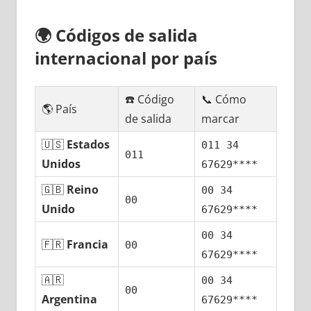
🌍
Códigos dе salida
internacional pοr país
☎️ Código
📞 Cómo
🌎 País
dе salida
marcar
🇺🇸
Estados
011 34
011
Unidos
67629****
🇬🇧
Reino
00 34
00
Unido
67629****
00 34
🇫🇷
Francia
00
67629****
🇦🇷
00 34
00
Argentina
67629****