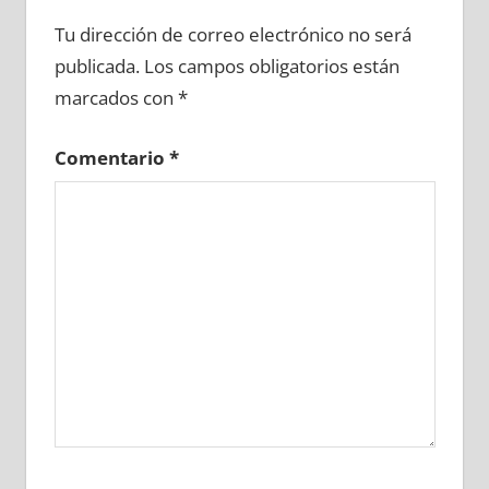
676290081
»
676290082
»
676290083
»
Tu dirección de correo electrónico no será
676290084
»
676290085
»
676290086
»
publicada.
Los campos obligatorios están
676290087
»
676290088
»
676290089
»
marcados con
*
676290090
»
676290091
»
676290092
»
676290093
»
676290094
»
676290095
»
Comentario
*
676290096
»
676290097
»
676290098
»
676290099
»
676290100
»
676290101
»
676290102
»
676290103
»
676290104
»
676290105
»
676290106
»
676290107
»
676290108
»
676290109
»
676290110
»
676290111
»
676290112
»
676290113
»
676290114
»
676290115
»
676290116
»
676290117
»
676290118
»
676290119
»
676290120
»
676290121
»
676290122
»
676290123
»
676290124
»
676290125
»
676290126
»
676290127
»
676290128
»