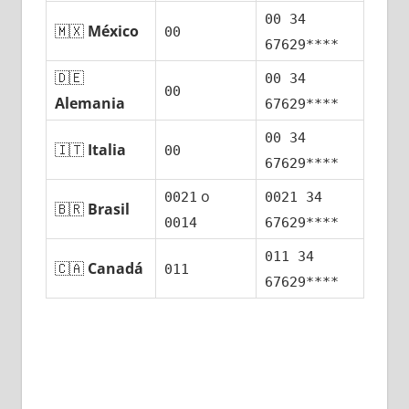
00 34
🇲🇽
México
00
67629****
🇩🇪
00 34
00
Alemania
67629****
00 34
🇮🇹
Italia
00
67629****
ο
0021
0021 34
🇧🇷
Brasil
0014
67629****
011 34
🇨🇦
Canadá
011
67629****