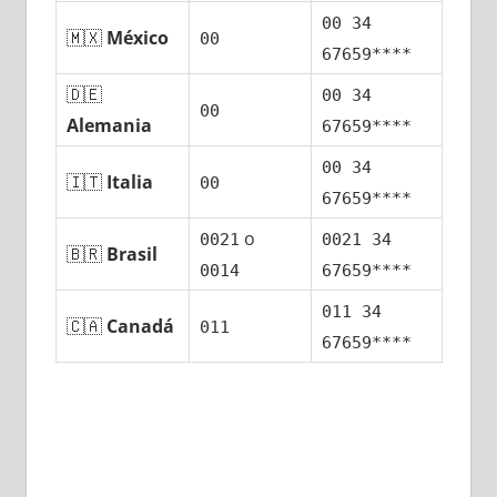
00 34
🇲🇽
México
00
67659****
🇩🇪
00 34
00
Alemania
67659****
00 34
🇮🇹
Italia
00
67659****
ο
0021
0021 34
🇧🇷
Brasil
0014
67659****
011 34
🇨🇦
Canadá
011
67659****