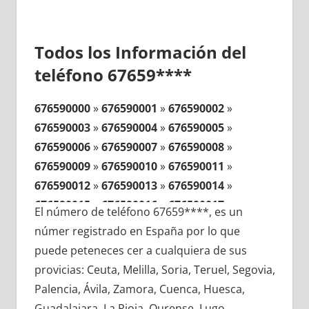
Todos los Información del
teléfono 67659****
676590000
»
676590001
»
676590002
»
676590003
»
676590004
»
676590005
»
676590006
»
676590007
»
676590008
»
676590009
»
676590010
»
676590011
»
676590012
»
676590013
»
676590014
»
676590015
»
676590016
»
676590017
»
El número de teléfono 67659****, es un
676590018
»
676590019
»
676590020
»
númer registrado en España por lo que
676590021
»
676590022
»
676590023
»
puede peteneces cer a cualquiera de sus
676590024
»
676590025
»
676590026
»
provicias: Ceuta, Melilla, Soria, Teruel, Segovia,
676590027
»
676590028
»
676590029
»
Palencia, Ávila, Zamora, Cuenca, Huesca,
676590030
»
676590031
»
676590032
»
Guadalajara, La Rioja, Ourense, Lugo,