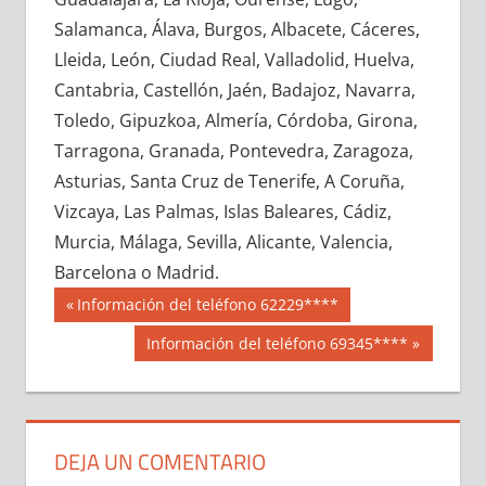
676590033
»
676590034
»
676590035
»
Salamanca, Álava, Burgos, Albacete, Cáceres,
676590036
»
676590037
»
676590038
»
Lleida, León, Ciudad Real, Valladolid, Huelva,
676590039
»
676590040
»
676590041
»
Cantabria, Castellón, Jaén, Badajoz, Navarra,
676590042
»
676590043
»
676590044
»
Toledo, Gipuzkoa, Almería, Córdoba, Girona,
676590045
»
676590046
»
676590047
»
Tarragona, Granada, Pontevedra, Zaragoza,
676590048
»
676590049
»
676590050
»
Asturias, Santa Cruz de Tenerife, A Coruña,
676590051
»
676590052
»
676590053
»
Vizcaya, Las Palmas, Islas Baleares, Cádiz,
676590054
»
676590055
»
676590056
»
Murcia, Málaga, Sevilla, Alicante, Valencia,
676590057
»
676590058
»
676590059
»
Barcelona o Madrid.
676590060
»
676590061
»
676590062
»
Navegación
67659
Entrada
Información del teléfono 62229****
676590063
»
676590064
»
676590065
»
anterior:
de
Siguiente
Información del teléfono 69345****
676590066
»
676590067
»
676590068
»
entrada:
entradas
676590069
»
676590070
»
676590071
»
676590072
»
676590073
»
676590074
»
676590075
»
676590076
»
676590077
»
DEJA UN COMENTARIO
676590078
»
676590079
»
676590080
»