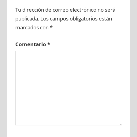
676590081
»
676590082
»
676590083
»
Tu dirección de correo electrónico no será
676590084
»
676590085
»
676590086
»
publicada.
Los campos obligatorios están
676590087
»
676590088
»
676590089
»
marcados con
*
676590090
»
676590091
»
676590092
»
676590093
»
676590094
»
676590095
»
Comentario
*
676590096
»
676590097
»
676590098
»
676590099
»
676590100
»
676590101
»
676590102
»
676590103
»
676590104
»
676590105
»
676590106
»
676590107
»
676590108
»
676590109
»
676590110
»
676590111
»
676590112
»
676590113
»
676590114
»
676590115
»
676590116
»
676590117
»
676590118
»
676590119
»
676590120
»
676590121
»
676590122
»
676590123
»
676590124
»
676590125
»
676590126
»
676590127
»
676590128
»