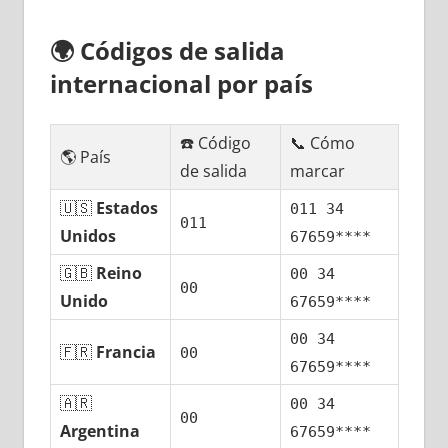
🌍
Códigos dе salida
internacional pοr país
☎️ Código
📞 Cómo
🌎 País
dе salida
marcar
🇺🇸
Estados
011 34
011
Unidos
67659****
🇬🇧
Reino
00 34
00
Unido
67659****
00 34
🇫🇷
Francia
00
67659****
🇦🇷
00 34
00
Argentina
67659****