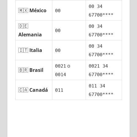
00 34
🇲🇽
México
00
67700****
🇩🇪
00 34
00
Alemania
67700****
00 34
🇮🇹
Italia
00
67700****
ο
0021
0021 34
🇧🇷
Brasil
0014
67700****
011 34
🇨🇦
Canadá
011
67700****