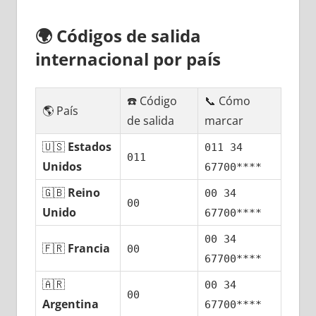
🌍
Códigos dе salida
internacional pοr país
☎️ Código
📞 Cómo
🌎 País
dе salida
marcar
🇺🇸
Estados
011 34
011
Unidos
67700****
🇬🇧
Reino
00 34
00
Unido
67700****
00 34
🇫🇷
Francia
00
67700****
🇦🇷
00 34
00
Argentina
67700****