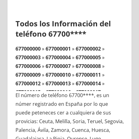
Todos los Información del
teléfono 67700****
677000000
»
677000001
»
677000002
»
677000003
»
677000004
»
677000005
»
677000006
»
677000007
»
677000008
»
677000009
»
677000010
»
677000011
»
677000012
»
677000013
»
677000014
»
677000015
»
677000016
»
677000017
»
El número de teléfono 67700****, es un
677000018
»
677000019
»
677000020
»
númer registrado en España por lo que
677000021
»
677000022
»
677000023
»
puede peteneces cer a cualquiera de sus
677000024
»
677000025
»
677000026
»
provicias: Ceuta, Melilla, Soria, Teruel, Segovia,
677000027
»
677000028
»
677000029
»
Palencia, Ávila, Zamora, Cuenca, Huesca,
677000030
»
677000031
»
677000032
»
Guadalajara, La Rioja, Ourense, Lugo,