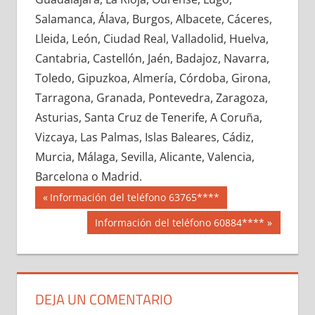
677000033
»
677000034
»
677000035
»
Salamanca, Álava, Burgos, Albacete, Cáceres,
677000036
»
677000037
»
677000038
»
Lleida, León, Ciudad Real, Valladolid, Huelva,
677000039
»
677000040
»
677000041
»
Cantabria, Castellón, Jaén, Badajoz, Navarra,
677000042
»
677000043
»
677000044
»
Toledo, Gipuzkoa, Almería, Córdoba, Girona,
677000045
»
677000046
»
677000047
»
Tarragona, Granada, Pontevedra, Zaragoza,
677000048
»
677000049
»
677000050
»
Asturias, Santa Cruz de Tenerife, A Coruña,
677000051
»
677000052
»
677000053
»
Vizcaya, Las Palmas, Islas Baleares, Cádiz,
677000054
»
677000055
»
677000056
»
Murcia, Málaga, Sevilla, Alicante, Valencia,
677000057
»
677000058
»
677000059
»
Barcelona o Madrid.
677000060
»
677000061
»
677000062
»
Navegación
67700
Entrada
Información del teléfono 63765****
677000063
»
677000064
»
677000065
»
anterior:
de
Siguiente
Información del teléfono 60884****
677000066
»
677000067
»
677000068
»
entrada:
entradas
677000069
»
677000070
»
677000071
»
677000072
»
677000073
»
677000074
»
677000075
»
677000076
»
677000077
»
DEJA UN COMENTARIO
677000078
»
677000079
»
677000080
»