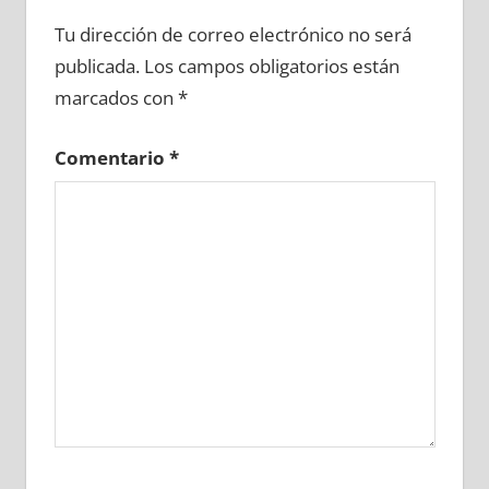
677000081
»
677000082
»
677000083
»
Tu dirección de correo electrónico no será
677000084
»
677000085
»
677000086
»
publicada.
Los campos obligatorios están
677000087
»
677000088
»
677000089
»
marcados con
*
677000090
»
677000091
»
677000092
»
677000093
»
677000094
»
677000095
»
Comentario
*
677000096
»
677000097
»
677000098
»
677000099
»
677000100
»
677000101
»
677000102
»
677000103
»
677000104
»
677000105
»
677000106
»
677000107
»
677000108
»
677000109
»
677000110
»
677000111
»
677000112
»
677000113
»
677000114
»
677000115
»
677000116
»
677000117
»
677000118
»
677000119
»
677000120
»
677000121
»
677000122
»
677000123
»
677000124
»
677000125
»
677000126
»
677000127
»
677000128
»