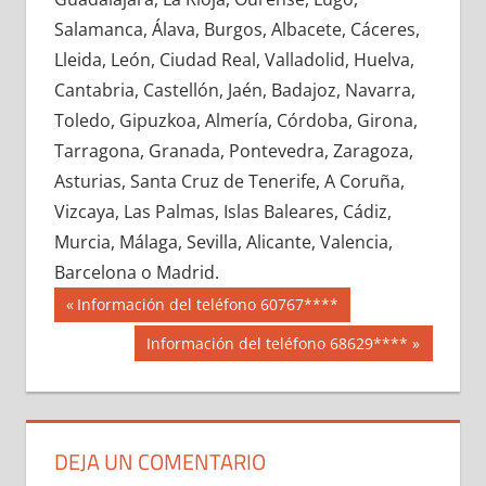
677080033
»
677080034
»
677080035
»
Salamanca, Álava, Burgos, Albacete, Cáceres,
677080036
»
677080037
»
677080038
»
Lleida, León, Ciudad Real, Valladolid, Huelva,
677080039
»
677080040
»
677080041
»
Cantabria, Castellón, Jaén, Badajoz, Navarra,
677080042
»
677080043
»
677080044
»
Toledo, Gipuzkoa, Almería, Córdoba, Girona,
677080045
»
677080046
»
677080047
»
Tarragona, Granada, Pontevedra, Zaragoza,
677080048
»
677080049
»
677080050
»
Asturias, Santa Cruz de Tenerife, A Coruña,
677080051
»
677080052
»
677080053
»
Vizcaya, Las Palmas, Islas Baleares, Cádiz,
677080054
»
677080055
»
677080056
»
Murcia, Málaga, Sevilla, Alicante, Valencia,
677080057
»
677080058
»
677080059
»
Barcelona o Madrid.
677080060
»
677080061
»
677080062
»
Navegación
67708
Entrada
Información del teléfono 60767****
677080063
»
677080064
»
677080065
»
anterior:
de
Siguiente
Información del teléfono 68629****
677080066
»
677080067
»
677080068
»
entrada:
entradas
677080069
»
677080070
»
677080071
»
677080072
»
677080073
»
677080074
»
677080075
»
677080076
»
677080077
»
DEJA UN COMENTARIO
677080078
»
677080079
»
677080080
»