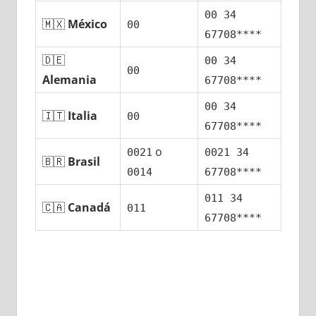
00 34
🇲🇽
México
00
67708****
🇩🇪
00 34
00
Alemania
67708****
00 34
🇮🇹
Italia
00
67708****
ο
0021
0021 34
🇧🇷
Brasil
0014
67708****
011 34
🇨🇦
Canadá
011
67708****