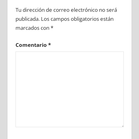
677080081
»
677080082
»
677080083
»
Tu dirección de correo electrónico no será
677080084
»
677080085
»
677080086
»
publicada.
Los campos obligatorios están
677080087
»
677080088
»
677080089
»
marcados con
*
677080090
»
677080091
»
677080092
»
677080093
»
677080094
»
677080095
»
Comentario
*
677080096
»
677080097
»
677080098
»
677080099
»
677080100
»
677080101
»
677080102
»
677080103
»
677080104
»
677080105
»
677080106
»
677080107
»
677080108
»
677080109
»
677080110
»
677080111
»
677080112
»
677080113
»
677080114
»
677080115
»
677080116
»
677080117
»
677080118
»
677080119
»
677080120
»
677080121
»
677080122
»
677080123
»
677080124
»
677080125
»
677080126
»
677080127
»
677080128
»