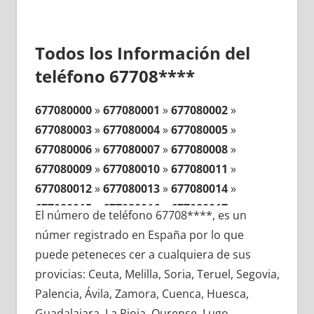
Todos los Información del
teléfono 67708****
677080000
»
677080001
»
677080002
»
677080003
»
677080004
»
677080005
»
677080006
»
677080007
»
677080008
»
677080009
»
677080010
»
677080011
»
677080012
»
677080013
»
677080014
»
677080015
»
677080016
»
677080017
»
El número de teléfono 67708****, es un
677080018
»
677080019
»
677080020
»
númer registrado en España por lo que
677080021
»
677080022
»
677080023
»
puede peteneces cer a cualquiera de sus
677080024
»
677080025
»
677080026
»
provicias: Ceuta, Melilla, Soria, Teruel, Segovia,
677080027
»
677080028
»
677080029
»
Palencia, Ávila, Zamora, Cuenca, Huesca,
677080030
»
677080031
»
677080032
»
Guadalajara, La Rioja, Ourense, Lugo,