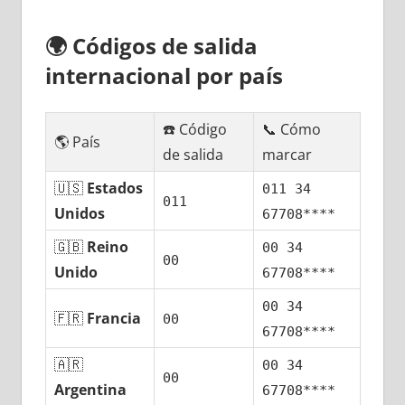
🌍
Códigos dе salida
internacional pοr país
☎️ Código
📞 Cómo
🌎 País
dе salida
marcar
🇺🇸
Estados
011 34
011
Unidos
67708****
🇬🇧
Reino
00 34
00
Unido
67708****
00 34
🇫🇷
Francia
00
67708****
🇦🇷
00 34
00
Argentina
67708****