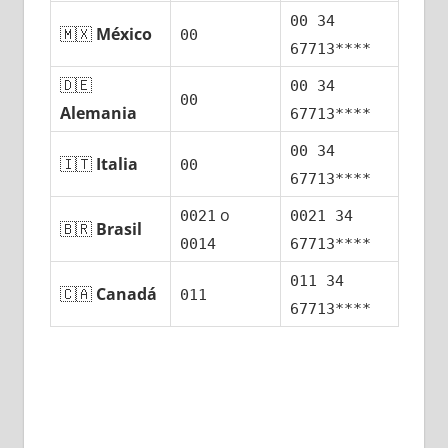
00 34
🇲🇽
México
00
67713****
🇩🇪
00 34
00
Alemania
67713****
00 34
🇮🇹
Italia
00
67713****
ο
0021
0021 34
🇧🇷
Brasil
0014
67713****
011 34
🇨🇦
Canadá
011
67713****