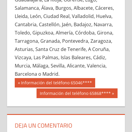
677130033
»
677130034
»
677130035
»
Salamanca, Álava, Burgos, Albacete, Cáceres,
677130036
»
677130037
»
677130038
»
Lleida, León, Ciudad Real, Valladolid, Huelva,
677130039
»
677130040
»
677130041
»
Cantabria, Castellón, Jaén, Badajoz, Navarra,
677130042
»
677130043
»
677130044
»
Toledo, Gipuzkoa, Almería, Córdoba, Girona,
677130045
»
677130046
»
677130047
»
Tarragona, Granada, Pontevedra, Zaragoza,
677130048
»
677130049
»
677130050
»
Asturias, Santa Cruz de Tenerife, A Coruña,
677130051
»
677130052
»
677130053
»
Vizcaya, Las Palmas, Islas Baleares, Cádiz,
677130054
»
677130055
»
677130056
»
Murcia, Málaga, Sevilla, Alicante, Valencia,
677130057
»
677130058
»
677130059
»
Barcelona o Madrid.
677130060
»
677130061
»
677130062
»
Navegación
67713
Entrada
Información del teléfono 65046****
677130063
»
677130064
»
677130065
»
anterior:
de
Siguiente
Información del teléfono 65868****
677130066
»
677130067
»
677130068
»
entrada:
entradas
677130069
»
677130070
»
677130071
»
677130072
»
677130073
»
677130074
»
677130075
»
677130076
»
677130077
»
DEJA UN COMENTARIO
677130078
»
677130079
»
677130080
»