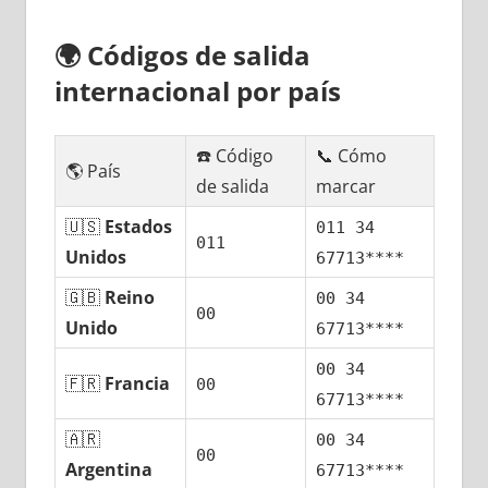
🌍
Códigos dе salida
internacional pοr país
☎️ Código
📞 Cómo
🌎 País
dе salida
marcar
🇺🇸
Estados
011 34
011
Unidos
67713****
🇬🇧
Reino
00 34
00
Unido
67713****
00 34
🇫🇷
Francia
00
67713****
🇦🇷
00 34
00
Argentina
67713****