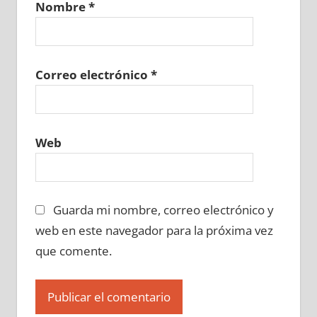
Nombre
*
677130129
»
677130130
»
677130131
»
677130132
»
677130133
»
677130134
»
677130135
»
677130136
»
677130137
»
677130138
»
677130139
»
677130140
»
Correo electrónico
*
677130141
»
677130142
»
677130143
»
677130144
»
677130145
»
677130146
»
677130147
»
677130148
»
677130149
»
Web
677130150
»
677130151
»
677130152
»
677130153
»
677130154
»
677130155
»
677130156
»
677130157
»
677130158
»
Guarda mi nombre, correo electrónico y
677130159
»
677130160
»
677130161
»
677130162
»
677130163
»
677130164
»
web en este navegador para la próxima vez
677130165
»
677130166
»
677130167
»
que comente.
677130168
»
677130169
»
677130170
»
677130171
»
677130172
»
677130173
»
677130174
»
677130175
»
677130176
»