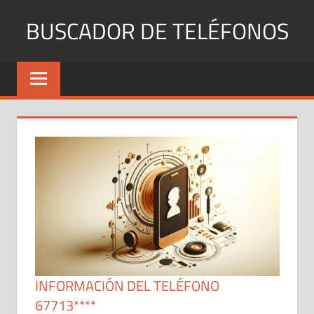
Saltar
BUSCADOR DE TELÉFONOS
al
contenido
Identifica
Números
Fijos
y
Móviles
INFORMACIÓN DEL TELÉFONO
67713****