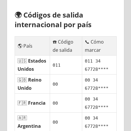
🌍
Códigos dе salida
internacional pοr país
☎️ Código
📞 Cómo
🌎 País
dе salida
marcar
🇺🇸
Estados
011 34
011
Unidos
67728****
🇬🇧
Reino
00 34
00
Unido
67728****
00 34
🇫🇷
Francia
00
67728****
🇦🇷
00 34
00
Argentina
67728****