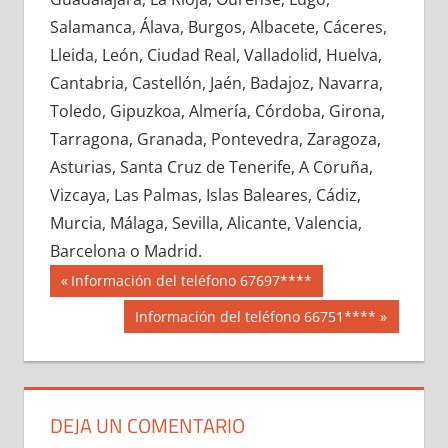
677280033
»
677280034
»
677280035
»
Salamanca, Álava, Burgos, Albacete, Cáceres,
677280036
»
677280037
»
677280038
»
Lleida, León, Ciudad Real, Valladolid, Huelva,
677280039
»
677280040
»
677280041
»
Cantabria, Castellón, Jaén, Badajoz, Navarra,
677280042
»
677280043
»
677280044
»
Toledo, Gipuzkoa, Almería, Córdoba, Girona,
677280045
»
677280046
»
677280047
»
Tarragona, Granada, Pontevedra, Zaragoza,
677280048
»
677280049
»
677280050
»
Asturias, Santa Cruz de Tenerife, A Coruña,
677280051
»
677280052
»
677280053
»
Vizcaya, Las Palmas, Islas Baleares, Cádiz,
677280054
»
677280055
»
677280056
»
Murcia, Málaga, Sevilla, Alicante, Valencia,
677280057
»
677280058
»
677280059
»
Barcelona o Madrid.
677280060
»
677280061
»
677280062
»
Navegación
67728
Entrada
Información del teléfono 67697****
677280063
»
677280064
»
677280065
»
anterior:
de
Siguiente
Información del teléfono 66751****
677280066
»
677280067
»
677280068
»
entrada:
entradas
677280069
»
677280070
»
677280071
»
677280072
»
677280073
»
677280074
»
677280075
»
677280076
»
677280077
»
DEJA UN COMENTARIO
677280078
»
677280079
»
677280080
»