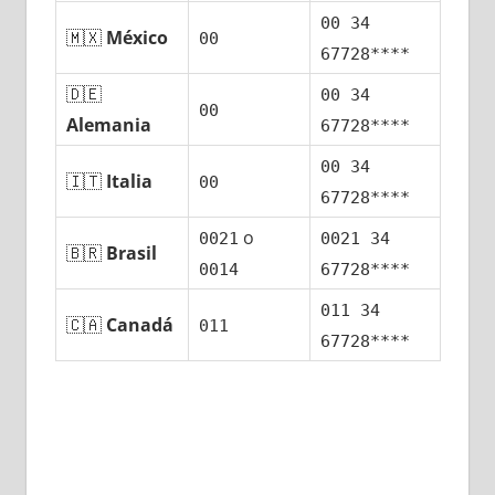
00 34
🇲🇽
México
00
67728****
🇩🇪
00 34
00
Alemania
67728****
00 34
🇮🇹
Italia
00
67728****
ο
0021
0021 34
🇧🇷
Brasil
0014
67728****
011 34
🇨🇦
Canadá
011
67728****