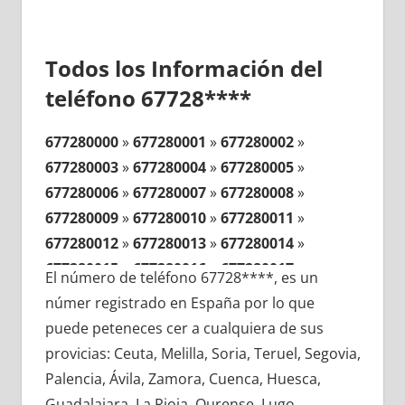
Todos los Información del
teléfono 67728****
677280000
»
677280001
»
677280002
»
677280003
»
677280004
»
677280005
»
677280006
»
677280007
»
677280008
»
677280009
»
677280010
»
677280011
»
677280012
»
677280013
»
677280014
»
677280015
»
677280016
»
677280017
»
El número de teléfono 67728****, es un
677280018
»
677280019
»
677280020
»
númer registrado en España por lo que
677280021
»
677280022
»
677280023
»
puede peteneces cer a cualquiera de sus
677280024
»
677280025
»
677280026
»
provicias: Ceuta, Melilla, Soria, Teruel, Segovia,
677280027
»
677280028
»
677280029
»
Palencia, Ávila, Zamora, Cuenca, Huesca,
677280030
»
677280031
»
677280032
»
Guadalajara, La Rioja, Ourense, Lugo,