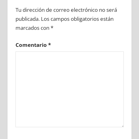
677280081
»
677280082
»
677280083
»
Tu dirección de correo electrónico no será
677280084
»
677280085
»
677280086
»
publicada.
Los campos obligatorios están
677280087
»
677280088
»
677280089
»
marcados con
*
677280090
»
677280091
»
677280092
»
677280093
»
677280094
»
677280095
»
Comentario
*
677280096
»
677280097
»
677280098
»
677280099
»
677280100
»
677280101
»
677280102
»
677280103
»
677280104
»
677280105
»
677280106
»
677280107
»
677280108
»
677280109
»
677280110
»
677280111
»
677280112
»
677280113
»
677280114
»
677280115
»
677280116
»
677280117
»
677280118
»
677280119
»
677280120
»
677280121
»
677280122
»
677280123
»
677280124
»
677280125
»
677280126
»
677280127
»
677280128
»