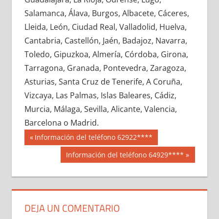
677450033
»
677450034
»
677450035
»
Salamanca, Álava, Burgos, Albacete, Cáceres,
677450036
»
677450037
»
677450038
»
Lleida, León, Ciudad Real, Valladolid, Huelva,
677450039
»
677450040
»
677450041
»
Cantabria, Castellón, Jaén, Badajoz, Navarra,
677450042
»
677450043
»
677450044
»
Toledo, Gipuzkoa, Almería, Córdoba, Girona,
677450045
»
677450046
»
677450047
»
Tarragona, Granada, Pontevedra, Zaragoza,
677450048
»
677450049
»
677450050
»
Asturias, Santa Cruz de Tenerife, A Coruña,
677450051
»
677450052
»
677450053
»
Vizcaya, Las Palmas, Islas Baleares, Cádiz,
677450054
»
677450055
»
677450056
»
Murcia, Málaga, Sevilla, Alicante, Valencia,
677450057
»
677450058
»
677450059
»
Barcelona o Madrid.
677450060
»
677450061
»
677450062
»
Navegación
67745
Entrada
Información del teléfono 62922****
677450063
»
677450064
»
677450065
»
anterior:
de
Siguiente
Información del teléfono 64929****
677450066
»
677450067
»
677450068
»
entrada:
entradas
677450069
»
677450070
»
677450071
»
677450072
»
677450073
»
677450074
»
677450075
»
677450076
»
677450077
»
DEJA UN COMENTARIO
677450078
»
677450079
»
677450080
»