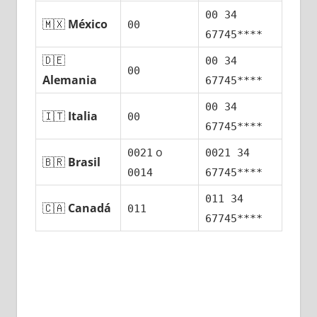
00 34
🇲🇽
México
00
67745****
🇩🇪
00 34
00
Alemania
67745****
00 34
🇮🇹
Italia
00
67745****
ο
0021
0021 34
🇧🇷
Brasil
0014
67745****
011 34
🇨🇦
Canadá
011
67745****