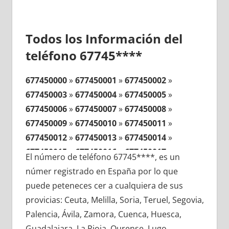
Todos los Información del
teléfono 67745****
677450000
»
677450001
»
677450002
»
677450003
»
677450004
»
677450005
»
677450006
»
677450007
»
677450008
»
677450009
»
677450010
»
677450011
»
677450012
»
677450013
»
677450014
»
677450015
»
677450016
»
677450017
»
El número de teléfono 67745****, es un
677450018
»
677450019
»
677450020
»
númer registrado en España por lo que
677450021
»
677450022
»
677450023
»
puede peteneces cer a cualquiera de sus
677450024
»
677450025
»
677450026
»
provicias: Ceuta, Melilla, Soria, Teruel, Segovia,
677450027
»
677450028
»
677450029
»
Palencia, Ávila, Zamora, Cuenca, Huesca,
677450030
»
677450031
»
677450032
»
Guadalajara, La Rioja, Ourense, Lugo,