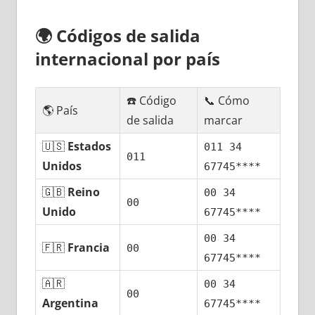
🌍
Códigos dе salida
internacional pοr país
☎️ Código
📞 Cómo
🌎 País
dе salida
marcar
🇺🇸
Estados
011 34
011
Unidos
67745****
🇬🇧
Reino
00 34
00
Unido
67745****
00 34
🇫🇷
Francia
00
67745****
🇦🇷
00 34
00
Argentina
67745****