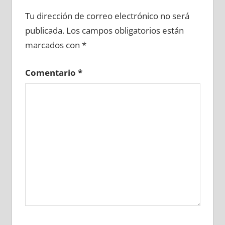
677450081
»
677450082
»
677450083
»
Tu dirección de correo electrónico no será
677450084
»
677450085
»
677450086
»
publicada.
Los campos obligatorios están
677450087
»
677450088
»
677450089
»
marcados con
*
677450090
»
677450091
»
677450092
»
677450093
»
677450094
»
677450095
»
Comentario
*
677450096
»
677450097
»
677450098
»
677450099
»
677450100
»
677450101
»
677450102
»
677450103
»
677450104
»
677450105
»
677450106
»
677450107
»
677450108
»
677450109
»
677450110
»
677450111
»
677450112
»
677450113
»
677450114
»
677450115
»
677450116
»
677450117
»
677450118
»
677450119
»
677450120
»
677450121
»
677450122
»
677450123
»
677450124
»
677450125
»
677450126
»
677450127
»
677450128
»