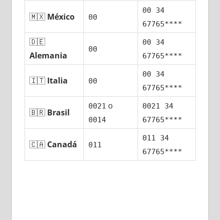
00 34
🇲🇽
México
00
67765****
🇩🇪
00 34
00
Alemania
67765****
00 34
🇮🇹
Italia
00
67765****
ο
0021
0021 34
🇧🇷
Brasil
0014
67765****
011 34
🇨🇦
Canadá
011
67765****