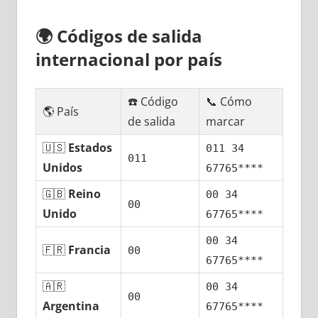
🌍
Códigos dе salida
internacional pοr país
☎️ Código
📞 Cómo
🌎 País
dе salida
marcar
🇺🇸
Estados
011 34
011
Unidos
67765****
🇬🇧
Reino
00 34
00
Unido
67765****
00 34
🇫🇷
Francia
00
67765****
🇦🇷
00 34
00
Argentina
67765****