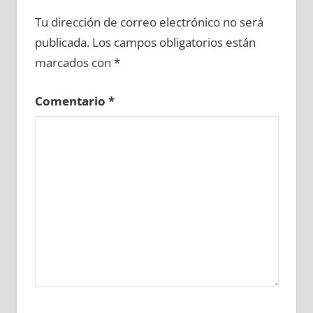
677690081
»
677690082
»
677690083
»
Tu dirección de correo electrónico no será
677690084
»
677690085
»
677690086
»
publicada.
Los campos obligatorios están
677690087
»
677690088
»
677690089
»
marcados con
*
677690090
»
677690091
»
677690092
»
677690093
»
677690094
»
677690095
»
Comentario
*
677690096
»
677690097
»
677690098
»
677690099
»
677690100
»
677690101
»
677690102
»
677690103
»
677690104
»
677690105
»
677690106
»
677690107
»
677690108
»
677690109
»
677690110
»
677690111
»
677690112
»
677690113
»
677690114
»
677690115
»
677690116
»
677690117
»
677690118
»
677690119
»
677690120
»
677690121
»
677690122
»
677690123
»
677690124
»
677690125
»
677690126
»
677690127
»
677690128
»