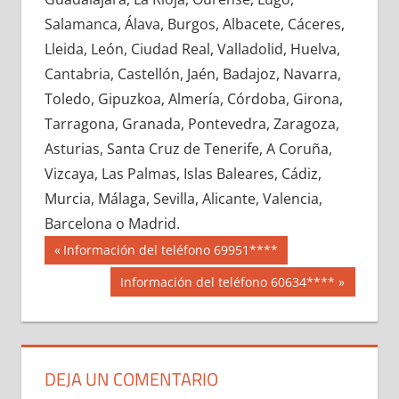
677690033
»
677690034
»
677690035
»
Salamanca, Álava, Burgos, Albacete, Cáceres,
677690036
»
677690037
»
677690038
»
Lleida, León, Ciudad Real, Valladolid, Huelva,
677690039
»
677690040
»
677690041
»
Cantabria, Castellón, Jaén, Badajoz, Navarra,
677690042
»
677690043
»
677690044
»
Toledo, Gipuzkoa, Almería, Córdoba, Girona,
677690045
»
677690046
»
677690047
»
Tarragona, Granada, Pontevedra, Zaragoza,
677690048
»
677690049
»
677690050
»
Asturias, Santa Cruz de Tenerife, A Coruña,
677690051
»
677690052
»
677690053
»
Vizcaya, Las Palmas, Islas Baleares, Cádiz,
677690054
»
677690055
»
677690056
»
Murcia, Málaga, Sevilla, Alicante, Valencia,
677690057
»
677690058
»
677690059
»
Barcelona o Madrid.
677690060
»
677690061
»
677690062
»
Navegación
67769
Entrada
Información del teléfono 69951****
677690063
»
677690064
»
677690065
»
anterior:
de
Siguiente
Información del teléfono 60634****
677690066
»
677690067
»
677690068
»
entrada:
entradas
677690069
»
677690070
»
677690071
»
677690072
»
677690073
»
677690074
»
677690075
»
677690076
»
677690077
»
DEJA UN COMENTARIO
677690078
»
677690079
»
677690080
»