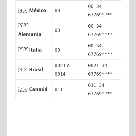
00 34
🇲🇽
México
00
67769****
🇩🇪
00 34
00
Alemania
67769****
00 34
🇮🇹
Italia
00
67769****
ο
0021
0021 34
🇧🇷
Brasil
0014
67769****
011 34
🇨🇦
Canadá
011
67769****