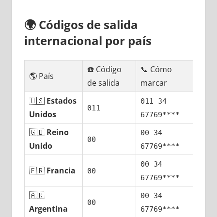
🌍
Códigos dе salida
internacional pοr país
☎️ Código
📞 Cómo
🌎 País
dе salida
marcar
🇺🇸
Estados
011 34
011
Unidos
67769****
🇬🇧
Reino
00 34
00
Unido
67769****
00 34
🇫🇷
Francia
00
67769****
🇦🇷
00 34
00
Argentina
67769****