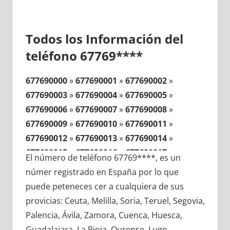
Todos los Información del
teléfono 67769****
677690000
»
677690001
»
677690002
»
677690003
»
677690004
»
677690005
»
677690006
»
677690007
»
677690008
»
677690009
»
677690010
»
677690011
»
677690012
»
677690013
»
677690014
»
677690015
»
677690016
»
677690017
»
El número de teléfono 67769****, es un
677690018
»
677690019
»
677690020
»
númer registrado en España por lo que
677690021
»
677690022
»
677690023
»
puede peteneces cer a cualquiera de sus
677690024
»
677690025
»
677690026
»
provicias: Ceuta, Melilla, Soria, Teruel, Segovia,
677690027
»
677690028
»
677690029
»
Palencia, Ávila, Zamora, Cuenca, Huesca,
677690030
»
677690031
»
677690032
»
Guadalajara, La Rioja, Ourense, Lugo,