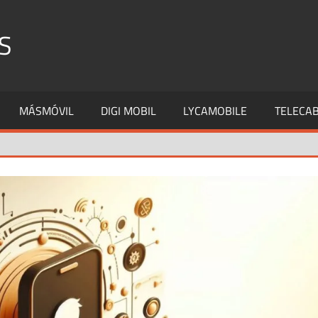
S
MÁSMÓVIL
DIGI MOBIL
LYCAMOBILE
TELECAB