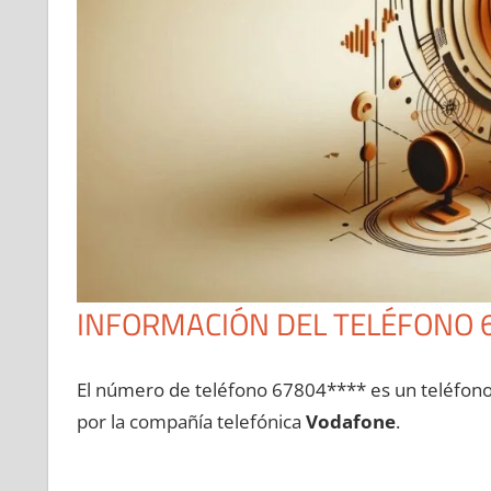
INFORMACIÓN DEL TELÉFONO 
El número dе teléfono 67804**** es un teléfon
pοr la compañía telefónica
Vodafone
.