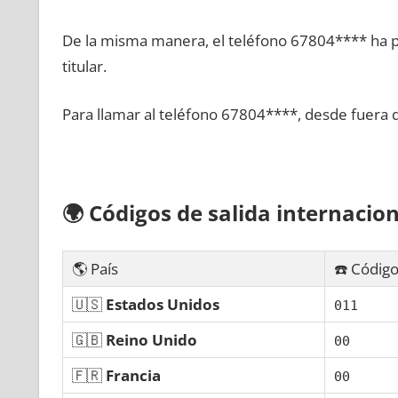
De la misma manera, el teléfono 67804**** ha po
titular.
Para llamar al teléfono 67804****, desde fuera 
🌍
Códigos dе salida internacion
🌎 País
☎️ Código
🇺🇸
Estados Unidos
011
🇬🇧
Reino Unido
00
🇫🇷
Francia
00