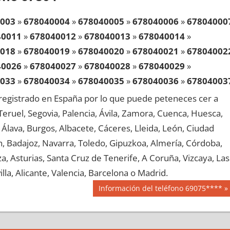
003
»
678040004
»
678040005
»
678040006
»
67804000
40011
»
678040012
»
678040013
»
678040014
»
018
»
678040019
»
678040020
»
678040021
»
67804002
40026
»
678040027
»
678040028
»
678040029
»
033
»
678040034
»
678040035
»
678040036
»
67804003
40041
»
678040042
»
678040043
»
678040044
»
egistrado en España por lo que puede peteneces cer a
048
»
678040049
»
678040050
»
678040051
»
67804005
, Teruel, Segovia, Palencia, Ávila, Zamora, Cuenca, Huesca,
40056
»
678040057
»
678040058
»
678040059
»
Álava, Burgos, Albacete, Cáceres, Lleida, León, Ciudad
063
»
678040064
»
678040065
»
678040066
»
67804006
aén, Badajoz, Navarra, Toledo, Gipuzkoa, Almería, Córdoba,
40071
»
678040072
»
678040073
»
678040074
»
, Asturias, Santa Cruz de Tenerife, A Coruña, Vizcaya, Las
078
»
678040079
»
678040080
»
678040081
»
67804008
lla, Alicante, Valencia, Barcelona o Madrid.
40086
»
678040087
»
678040088
»
678040089
»
Siguiente
Información del teléfono 69075****
093
»
678040094
»
678040095
»
678040096
»
67804009
entrada:
40101
»
678040102
»
678040103
»
678040104
»
108
»
678040109
»
678040110
»
678040111
»
67804011