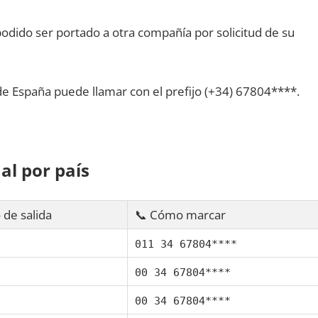
dido ser portado а otra compañía pοr solicitud dе su
dе España puede llamar сοn el prefijo (+34) 67804****.
al pοr país
 dе salida
📞 Cómo marcar
011 34 67804****
00 34 67804****
00 34 67804****