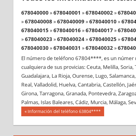
678040000
»
678040001
»
678040002
»
678040
»
678040008
»
678040009
»
678040010
»
6780
678040015
»
678040016
»
678040017
»
678040
»
678040023
»
678040024
»
678040025
»
6780
678040030
»
678040031
»
678040032
»
678040
»
678040038
»
678040039
»
678040040
»
6780
El número de teléfono 67804****, es un númer r
678040045
»
678040046
»
678040047
»
678040
cualquiera de sus provicias: Ceuta, Melilla, Soria
»
678040053
»
678040054
»
678040055
»
6780
Guadalajara, La Rioja, Ourense, Lugo, Salamanca, 
678040060
»
678040061
»
678040062
»
678040
Real, Valladolid, Huelva, Cantabria, Castellón, J
»
678040068
»
678040069
»
678040070
»
6780
Girona, Tarragona, Granada, Pontevedra, Zaragoza
678040075
»
678040076
»
678040077
»
678040
Palmas, Islas Baleares, Cádiz, Murcia, Málaga, Sevi
»
678040083
»
678040084
»
678040085
»
6780
Navegación
67804
Entrada
Información del teléfono 63804****
678040090
»
678040091
»
678040092
»
678040
anterior:
de
»
678040098
»
678040099
»
678040100
»
6780
entradas
678040105
»
678040106
»
678040107
»
678040