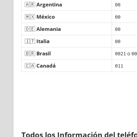
🇦🇷
Argentina
00
🇲🇽
México
00
🇩🇪
Alemania
00
🇮🇹
Italia
00
🇧🇷
Brasil
ο
0021
00
🇨🇦
Canadá
011
Todos los Información del telé