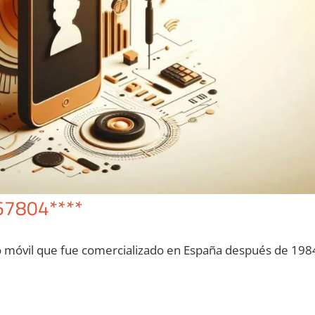
67804****
o móvil quе fue comercializado en España después dе 198