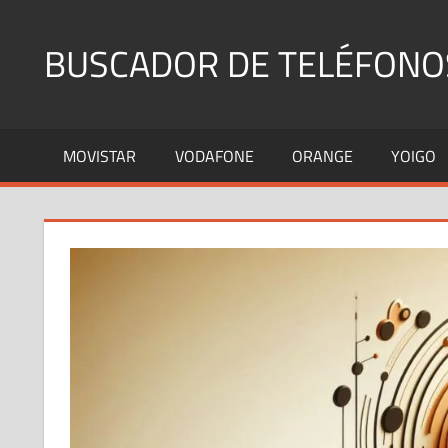
Saltar
al
BUSCADOR DE TELÉFONO
contenido
Identifica
Números
MOVISTAR
VODAFONE
ORANGE
YOIGO
Fijos
y
Móviles