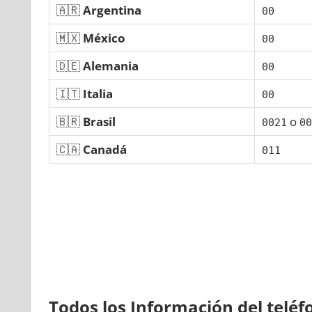
🇦🇷
Argentina
00
🇲🇽
México
00
🇩🇪
Alemania
00
🇮🇹
Italia
00
🇧🇷
Brasil
ο
0021
00
🇨🇦
Canadá
011
Todos los Información del telé