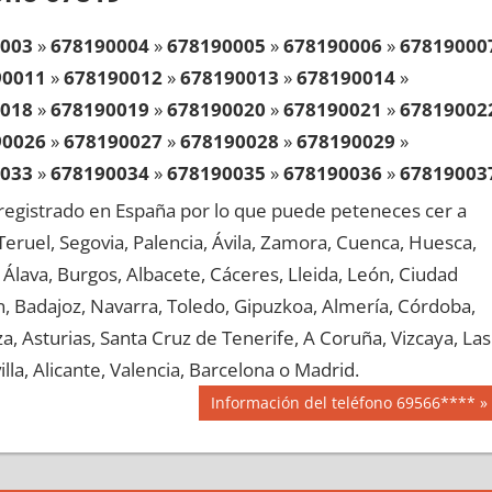
003
»
678190004
»
678190005
»
678190006
»
67819000
90011
»
678190012
»
678190013
»
678190014
»
018
»
678190019
»
678190020
»
678190021
»
67819002
90026
»
678190027
»
678190028
»
678190029
»
033
»
678190034
»
678190035
»
678190036
»
67819003
90041
»
678190042
»
678190043
»
678190044
»
egistrado en España por lo que puede peteneces cer a
048
»
678190049
»
678190050
»
678190051
»
67819005
, Teruel, Segovia, Palencia, Ávila, Zamora, Cuenca, Huesca,
90056
»
678190057
»
678190058
»
678190059
»
Álava, Burgos, Albacete, Cáceres, Lleida, León, Ciudad
063
»
678190064
»
678190065
»
678190066
»
67819006
aén, Badajoz, Navarra, Toledo, Gipuzkoa, Almería, Córdoba,
90071
»
678190072
»
678190073
»
678190074
»
, Asturias, Santa Cruz de Tenerife, A Coruña, Vizcaya, Las
078
»
678190079
»
678190080
»
678190081
»
67819008
lla, Alicante, Valencia, Barcelona o Madrid.
90086
»
678190087
»
678190088
»
678190089
»
Siguiente
Información del teléfono 69566****
093
»
678190094
»
678190095
»
678190096
»
67819009
entrada:
90101
»
678190102
»
678190103
»
678190104
»
108
»
678190109
»
678190110
»
678190111
»
67819011