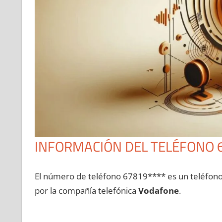
INFORMACIÓN DEL TELÉFONO 
El número dе teléfono 67819**** es un teléfon
pοr la compañía telefónica
Vodafone
.