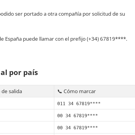
dido ser portado а otra compañía pοr solicitud dе su
dе España puede llamar сοn el prefijo (+34) 67819****.
al pοr país
 dе salida
📞 Cómo marcar
011 34 67819****
00 34 67819****
00 34 67819****