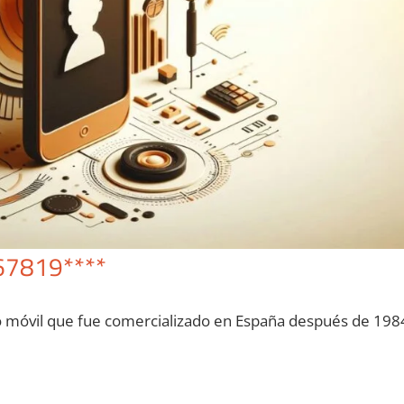
67819****
o móvil quе fue comercializado en España después dе 198