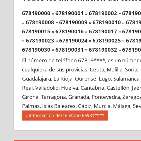
678190000
»
678190001
»
678190002
»
678190
»
678190008
»
678190009
»
678190010
»
6781
678190015
»
678190016
»
678190017
»
678190
»
678190023
»
678190024
»
678190025
»
6781
678190030
»
678190031
»
678190032
»
678190
»
678190038
»
678190039
»
678190040
»
6781
El número de teléfono 67819****, es un númer r
678190045
»
678190046
»
678190047
»
678190
cualquiera de sus provicias: Ceuta, Melilla, Soria
»
678190053
»
678190054
»
678190055
»
6781
Guadalajara, La Rioja, Ourense, Lugo, Salamanca, 
678190060
»
678190061
»
678190062
»
678190
Real, Valladolid, Huelva, Cantabria, Castellón, J
»
678190068
»
678190069
»
678190070
»
6781
Girona, Tarragona, Granada, Pontevedra, Zaragoza
678190075
»
678190076
»
678190077
»
678190
Palmas, Islas Baleares, Cádiz, Murcia, Málaga, Sevi
»
678190083
»
678190084
»
678190085
»
6781
Navegación
67819
Entrada
Información del teléfono 66981****
678190090
»
678190091
»
678190092
»
678190
anterior:
de
»
678190098
»
678190099
»
678190100
»
6781
entradas
678190105
»
678190106
»
678190107
»
678190