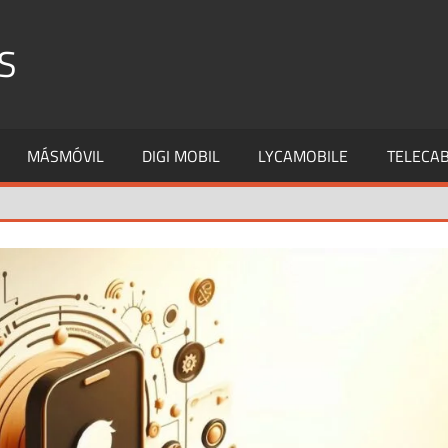
S
MÁSMÓVIL
DIGI MOBIL
LYCAMOBILE
TELECAB