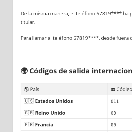
De la misma manera, el teléfono 67819**** ha po
titular.
Para llamar al teléfono 67819****, desde fuera 
🌍
Códigos dе salida internacion
🌎 País
☎️ Código
🇺🇸
Estados Unidos
011
🇬🇧
Reino Unido
00
🇫🇷
Francia
00