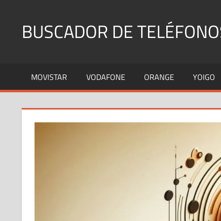
Saltar
al
BUSCADOR DE TELÉFONO
contenido
Identifica
Números
MOVISTAR
VODAFONE
ORANGE
YOIGO
Fijos
y
Móviles