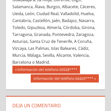
678420033
»
678420034
»
678420035
»
Salamanca, Álava, Burgos, Albacete, Cáceres,
678420036
»
678420037
»
678420038
»
Lleida, León, Ciudad Real, Valladolid, Huelva,
678420039
»
678420040
»
678420041
»
Cantabria, Castellón, Jaén, Badajoz, Navarra,
678420042
»
678420043
»
678420044
»
Toledo, Gipuzkoa, Almería, Córdoba, Girona,
678420045
»
678420046
»
678420047
»
Tarragona, Granada, Pontevedra, Zaragoza,
678420048
»
678420049
»
678420050
»
Asturias, Santa Cruz de Tenerife, A Coruña,
678420051
»
678420052
»
678420053
»
Vizcaya, Las Palmas, Islas Baleares, Cádiz,
678420054
»
678420055
»
678420056
»
Murcia, Málaga, Sevilla, Alicante, Valencia,
678420057
»
678420058
»
678420059
»
Barcelona o Madrid.
678420060
»
678420061
»
678420062
»
Navegación
67842
Entrada
Información del teléfono 60928****
678420063
»
678420064
»
678420065
»
anterior:
de
Siguiente
Información del teléfono 64420****
678420066
»
678420067
»
678420068
»
entrada:
entradas
678420069
»
678420070
»
678420071
»
678420072
»
678420073
»
678420074
»
678420075
»
678420076
»
678420077
»
DEJA UN COMENTARIO
678420078
»
678420079
»
678420080
»