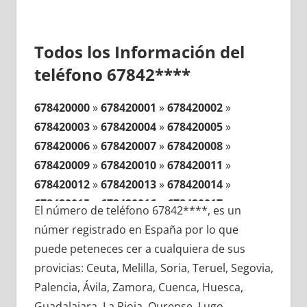
Todos los Información del
teléfono 67842****
678420000
»
678420001
»
678420002
»
678420003
»
678420004
»
678420005
»
678420006
»
678420007
»
678420008
»
678420009
»
678420010
»
678420011
»
678420012
»
678420013
»
678420014
»
678420015
»
678420016
»
678420017
»
El número de teléfono 67842****, es un
678420018
»
678420019
»
678420020
»
númer registrado en España por lo que
678420021
»
678420022
»
678420023
»
puede peteneces cer a cualquiera de sus
678420024
»
678420025
»
678420026
»
provicias: Ceuta, Melilla, Soria, Teruel, Segovia,
678420027
»
678420028
»
678420029
»
Palencia, Ávila, Zamora, Cuenca, Huesca,
678420030
»
678420031
»
678420032
»
Guadalajara, La Rioja, Ourense, Lugo,