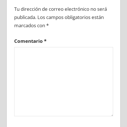
678420081
»
678420082
»
678420083
»
Tu dirección de correo electrónico no será
678420084
»
678420085
»
678420086
»
publicada.
Los campos obligatorios están
678420087
»
678420088
»
678420089
»
marcados con
*
678420090
»
678420091
»
678420092
»
678420093
»
678420094
»
678420095
»
Comentario
*
678420096
»
678420097
»
678420098
»
678420099
»
678420100
»
678420101
»
678420102
»
678420103
»
678420104
»
678420105
»
678420106
»
678420107
»
678420108
»
678420109
»
678420110
»
678420111
»
678420112
»
678420113
»
678420114
»
678420115
»
678420116
»
678420117
»
678420118
»
678420119
»
678420120
»
678420121
»
678420122
»
678420123
»
678420124
»
678420125
»
678420126
»
678420127
»
678420128
»