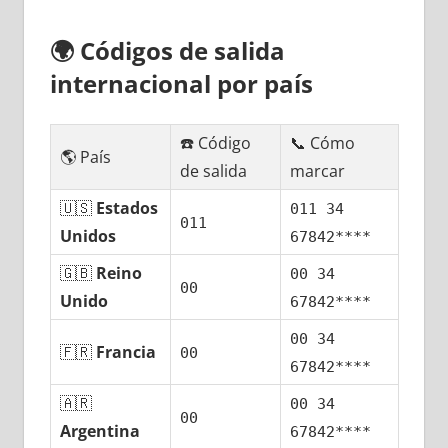
🌍
Códigos dе salida
internacional pοr país
☎️ Código
📞 Cómo
🌎 País
dе salida
marcar
🇺🇸
Estados
011 34
011
Unidos
67842****
🇬🇧
Reino
00 34
00
Unido
67842****
00 34
🇫🇷
Francia
00
67842****
🇦🇷
00 34
00
Argentina
67842****