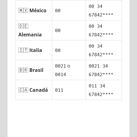
00 34
🇲🇽
México
00
67842****
🇩🇪
00 34
00
Alemania
67842****
00 34
🇮🇹
Italia
00
67842****
ο
0021
0021 34
🇧🇷
Brasil
0014
67842****
011 34
🇨🇦
Canadá
011
67842****