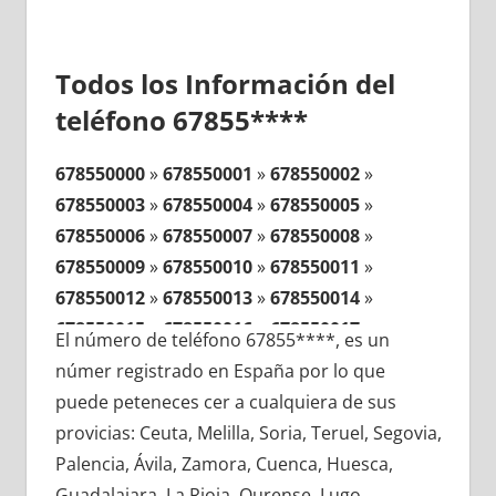
Todos los Información del
teléfono 67855****
678550000
»
678550001
»
678550002
»
678550003
»
678550004
»
678550005
»
678550006
»
678550007
»
678550008
»
678550009
»
678550010
»
678550011
»
678550012
»
678550013
»
678550014
»
678550015
»
678550016
»
678550017
»
El número de teléfono 67855****, es un
678550018
»
678550019
»
678550020
»
númer registrado en España por lo que
678550021
»
678550022
»
678550023
»
puede peteneces cer a cualquiera de sus
678550024
»
678550025
»
678550026
»
provicias: Ceuta, Melilla, Soria, Teruel, Segovia,
678550027
»
678550028
»
678550029
»
Palencia, Ávila, Zamora, Cuenca, Huesca,
678550030
»
678550031
»
678550032
»
Guadalajara, La Rioja, Ourense, Lugo,