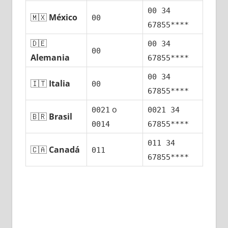
00 34
🇲🇽
México
00
67855****
🇩🇪
00 34
00
Alemania
67855****
00 34
🇮🇹
Italia
00
67855****
ο
0021
0021 34
🇧🇷
Brasil
0014
67855****
011 34
🇨🇦
Canadá
011
67855****