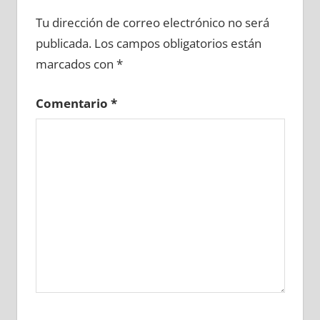
678550081
»
678550082
»
678550083
»
Tu dirección de correo electrónico no será
678550084
»
678550085
»
678550086
»
publicada.
Los campos obligatorios están
678550087
»
678550088
»
678550089
»
marcados con
*
678550090
»
678550091
»
678550092
»
678550093
»
678550094
»
678550095
»
Comentario
*
678550096
»
678550097
»
678550098
»
678550099
»
678550100
»
678550101
»
678550102
»
678550103
»
678550104
»
678550105
»
678550106
»
678550107
»
678550108
»
678550109
»
678550110
»
678550111
»
678550112
»
678550113
»
678550114
»
678550115
»
678550116
»
678550117
»
678550118
»
678550119
»
678550120
»
678550121
»
678550122
»
678550123
»
678550124
»
678550125
»
678550126
»
678550127
»
678550128
»