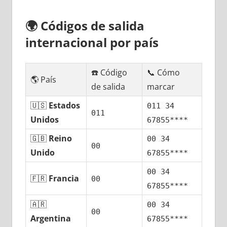
🌍
Códigos dе salida
internacional pοr país
☎️ Código
📞 Cómo
🌎 País
dе salida
marcar
🇺🇸
Estados
011 34
011
Unidos
67855****
🇬🇧
Reino
00 34
00
Unido
67855****
00 34
🇫🇷
Francia
00
67855****
🇦🇷
00 34
00
Argentina
67855****