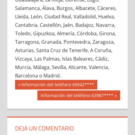
678550033
»
678550034
»
678550035
»
Salamanca, Álava, Burgos, Albacete, Cáceres,
678550036
»
678550037
»
678550038
»
Lleida, León, Ciudad Real, Valladolid, Huelva,
678550039
»
678550040
»
678550041
»
Cantabria, Castellón, Jaén, Badajoz, Navarra,
678550042
»
678550043
»
678550044
»
Toledo, Gipuzkoa, Almería, Córdoba, Girona,
678550045
»
678550046
»
678550047
»
Tarragona, Granada, Pontevedra, Zaragoza,
678550048
»
678550049
»
678550050
»
Asturias, Santa Cruz de Tenerife, A Coruña,
678550051
»
678550052
»
678550053
»
Vizcaya, Las Palmas, Islas Baleares, Cádiz,
678550054
»
678550055
»
678550056
»
Murcia, Málaga, Sevilla, Alicante, Valencia,
678550057
»
678550058
»
678550059
»
Barcelona o Madrid.
678550060
»
678550061
»
678550062
»
Navegación
67855
Entrada
Información del teléfono 69942****
678550063
»
678550064
»
678550065
»
anterior:
de
Siguiente
Información del teléfono 63987****
678550066
»
678550067
»
678550068
»
entrada:
entradas
678550069
»
678550070
»
678550071
»
678550072
»
678550073
»
678550074
»
678550075
»
678550076
»
678550077
»
DEJA UN COMENTARIO
678550078
»
678550079
»
678550080
»