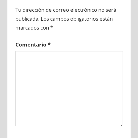
678640081
»
678640082
»
678640083
»
Tu dirección de correo electrónico no será
678640084
»
678640085
»
678640086
»
publicada.
Los campos obligatorios están
678640087
»
678640088
»
678640089
»
marcados con
*
678640090
»
678640091
»
678640092
»
678640093
»
678640094
»
678640095
»
Comentario
*
678640096
»
678640097
»
678640098
»
678640099
»
678640100
»
678640101
»
678640102
»
678640103
»
678640104
»
678640105
»
678640106
»
678640107
»
678640108
»
678640109
»
678640110
»
678640111
»
678640112
»
678640113
»
678640114
»
678640115
»
678640116
»
678640117
»
678640118
»
678640119
»
678640120
»
678640121
»
678640122
»
678640123
»
678640124
»
678640125
»
678640126
»
678640127
»
678640128
»