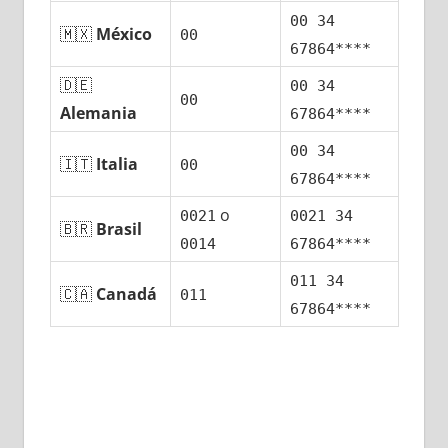
00 34
🇲🇽
México
00
67864****
🇩🇪
00 34
00
Alemania
67864****
00 34
🇮🇹
Italia
00
67864****
ο
0021
0021 34
🇧🇷
Brasil
0014
67864****
011 34
🇨🇦
Canadá
011
67864****