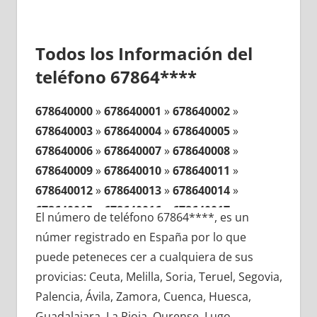
Todos los Información del
teléfono 67864****
678640000
»
678640001
»
678640002
»
678640003
»
678640004
»
678640005
»
678640006
»
678640007
»
678640008
»
678640009
»
678640010
»
678640011
»
678640012
»
678640013
»
678640014
»
678640015
»
678640016
»
678640017
»
El número de teléfono 67864****, es un
678640018
»
678640019
»
678640020
»
númer registrado en España por lo que
678640021
»
678640022
»
678640023
»
puede peteneces cer a cualquiera de sus
678640024
»
678640025
»
678640026
»
provicias: Ceuta, Melilla, Soria, Teruel, Segovia,
678640027
»
678640028
»
678640029
»
Palencia, Ávila, Zamora, Cuenca, Huesca,
678640030
»
678640031
»
678640032
»
Guadalajara, La Rioja, Ourense, Lugo,