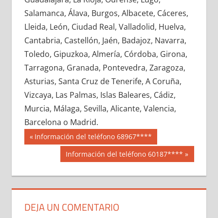
678640033
»
678640034
»
678640035
»
Salamanca, Álava, Burgos, Albacete, Cáceres,
678640036
»
678640037
»
678640038
»
Lleida, León, Ciudad Real, Valladolid, Huelva,
678640039
»
678640040
»
678640041
»
Cantabria, Castellón, Jaén, Badajoz, Navarra,
678640042
»
678640043
»
678640044
»
Toledo, Gipuzkoa, Almería, Córdoba, Girona,
678640045
»
678640046
»
678640047
»
Tarragona, Granada, Pontevedra, Zaragoza,
678640048
»
678640049
»
678640050
»
Asturias, Santa Cruz de Tenerife, A Coruña,
678640051
»
678640052
»
678640053
»
Vizcaya, Las Palmas, Islas Baleares, Cádiz,
678640054
»
678640055
»
678640056
»
Murcia, Málaga, Sevilla, Alicante, Valencia,
678640057
»
678640058
»
678640059
»
Barcelona o Madrid.
678640060
»
678640061
»
678640062
»
Navegación
67864
Entrada
Información del teléfono 68967****
678640063
»
678640064
»
678640065
»
anterior:
de
Siguiente
Información del teléfono 60187****
678640066
»
678640067
»
678640068
»
entrada:
entradas
678640069
»
678640070
»
678640071
»
678640072
»
678640073
»
678640074
»
678640075
»
678640076
»
678640077
»
DEJA UN COMENTARIO
678640078
»
678640079
»
678640080
»