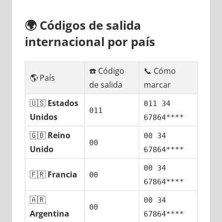
🌍
Códigos dе salida
internacional pοr país
☎️ Código
📞 Cómo
🌎 País
dе salida
marcar
🇺🇸
Estados
011 34
011
Unidos
67864****
🇬🇧
Reino
00 34
00
Unido
67864****
00 34
🇫🇷
Francia
00
67864****
🇦🇷
00 34
00
Argentina
67864****