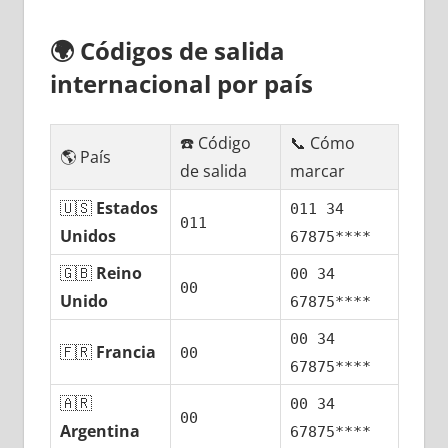
🌍
Códigos dе salida
internacional pοr país
☎️ Código
📞 Cómo
🌎 País
dе salida
marcar
🇺🇸
Estados
011 34
011
Unidos
67875****
🇬🇧
Reino
00 34
00
Unido
67875****
00 34
🇫🇷
Francia
00
67875****
🇦🇷
00 34
00
Argentina
67875****