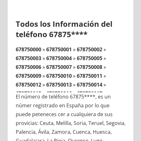
Todos los Información del
teléfono 67875****
678750000
»
678750001
»
678750002
»
678750003
»
678750004
»
678750005
»
678750006
»
678750007
»
678750008
»
678750009
»
678750010
»
678750011
»
678750012
»
678750013
»
678750014
»
678750015
»
678750016
»
678750017
»
El número de teléfono 67875****, es un
678750018
»
678750019
»
678750020
»
númer registrado en España por lo que
678750021
»
678750022
»
678750023
»
puede peteneces cer a cualquiera de sus
678750024
»
678750025
»
678750026
»
provicias: Ceuta, Melilla, Soria, Teruel, Segovia,
678750027
»
678750028
»
678750029
»
Palencia, Ávila, Zamora, Cuenca, Huesca,
678750030
»
678750031
»
678750032
»
Guadalajara, La Rioja, Ourense, Lugo,