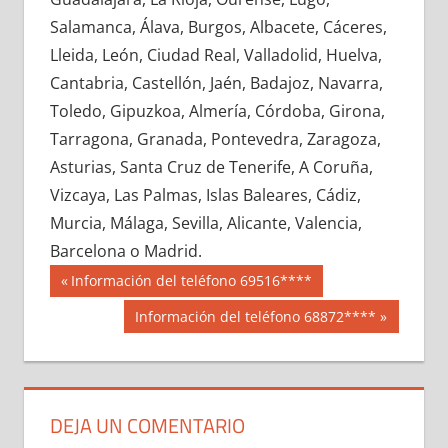
678750033
»
678750034
»
678750035
»
Salamanca, Álava, Burgos, Albacete, Cáceres,
678750036
»
678750037
»
678750038
»
Lleida, León, Ciudad Real, Valladolid, Huelva,
678750039
»
678750040
»
678750041
»
Cantabria, Castellón, Jaén, Badajoz, Navarra,
678750042
»
678750043
»
678750044
»
Toledo, Gipuzkoa, Almería, Córdoba, Girona,
678750045
»
678750046
»
678750047
»
Tarragona, Granada, Pontevedra, Zaragoza,
678750048
»
678750049
»
678750050
»
Asturias, Santa Cruz de Tenerife, A Coruña,
678750051
»
678750052
»
678750053
»
Vizcaya, Las Palmas, Islas Baleares, Cádiz,
678750054
»
678750055
»
678750056
»
Murcia, Málaga, Sevilla, Alicante, Valencia,
678750057
»
678750058
»
678750059
»
Barcelona o Madrid.
678750060
»
678750061
»
678750062
»
Navegación
67875
Entrada
Información del teléfono 69516****
678750063
»
678750064
»
678750065
»
anterior:
de
Siguiente
Información del teléfono 68872****
678750066
»
678750067
»
678750068
»
entrada:
entradas
678750069
»
678750070
»
678750071
»
678750072
»
678750073
»
678750074
»
678750075
»
678750076
»
678750077
»
DEJA UN COMENTARIO
678750078
»
678750079
»
678750080
»