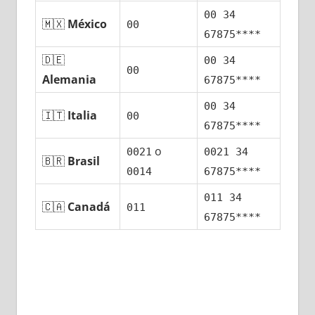
00 34
🇲🇽
México
00
67875****
🇩🇪
00 34
00
Alemania
67875****
00 34
🇮🇹
Italia
00
67875****
ο
0021
0021 34
🇧🇷
Brasil
0014
67875****
011 34
🇨🇦
Canadá
011
67875****