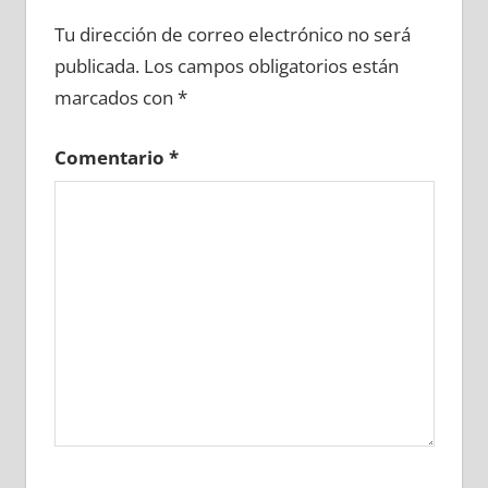
678750081
»
678750082
»
678750083
»
Tu dirección de correo electrónico no será
678750084
»
678750085
»
678750086
»
publicada.
Los campos obligatorios están
678750087
»
678750088
»
678750089
»
marcados con
*
678750090
»
678750091
»
678750092
»
678750093
»
678750094
»
678750095
»
Comentario
*
678750096
»
678750097
»
678750098
»
678750099
»
678750100
»
678750101
»
678750102
»
678750103
»
678750104
»
678750105
»
678750106
»
678750107
»
678750108
»
678750109
»
678750110
»
678750111
»
678750112
»
678750113
»
678750114
»
678750115
»
678750116
»
678750117
»
678750118
»
678750119
»
678750120
»
678750121
»
678750122
»
678750123
»
678750124
»
678750125
»
678750126
»
678750127
»
678750128
»