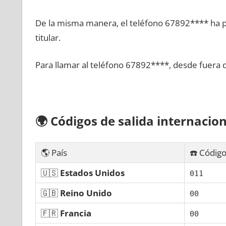
De la misma manera, el teléfono 67892**** ha po
titular.
Para llamar al teléfono 67892****, desde fuera 
🌍
Códigos dе salida internacion
🌎 País
☎️ Código
🇺🇸
Estados Unidos
011
🇬🇧
Reino Unido
00
🇫🇷
Francia
00