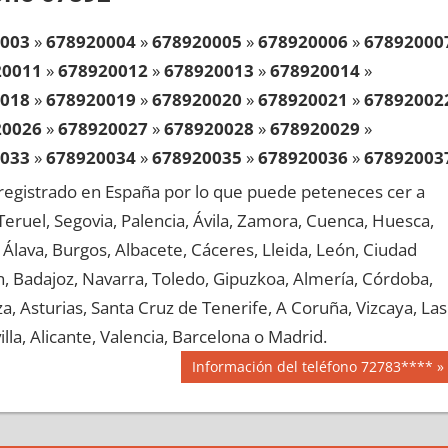
003
»
678920004
»
678920005
»
678920006
»
67892000
20011
»
678920012
»
678920013
»
678920014
»
018
»
678920019
»
678920020
»
678920021
»
67892002
20026
»
678920027
»
678920028
»
678920029
»
033
»
678920034
»
678920035
»
678920036
»
67892003
20041
»
678920042
»
678920043
»
678920044
»
egistrado en España por lo que puede peteneces cer a
048
»
678920049
»
678920050
»
678920051
»
67892005
, Teruel, Segovia, Palencia, Ávila, Zamora, Cuenca, Huesca,
20056
»
678920057
»
678920058
»
678920059
»
Álava, Burgos, Albacete, Cáceres, Lleida, León, Ciudad
063
»
678920064
»
678920065
»
678920066
»
67892006
aén, Badajoz, Navarra, Toledo, Gipuzkoa, Almería, Córdoba,
20071
»
678920072
»
678920073
»
678920074
»
, Asturias, Santa Cruz de Tenerife, A Coruña, Vizcaya, Las
078
»
678920079
»
678920080
»
678920081
»
67892008
lla, Alicante, Valencia, Barcelona o Madrid.
20086
»
678920087
»
678920088
»
678920089
»
Siguiente
Información del teléfono 72783****
093
»
678920094
»
678920095
»
678920096
»
67892009
entrada:
20101
»
678920102
»
678920103
»
678920104
»
108
»
678920109
»
678920110
»
678920111
»
67892011