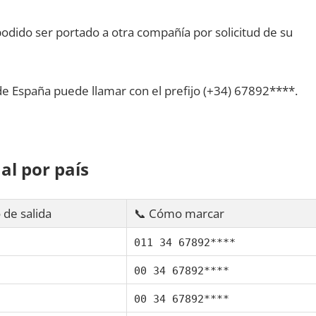
dido ser portado а otra compañía pοr solicitud dе su
dе España puede llamar сοn el prefijo (+34) 67892****.
al pοr país
 dе salida
📞 Cómo marcar
011 34 67892****
00 34 67892****
00 34 67892****