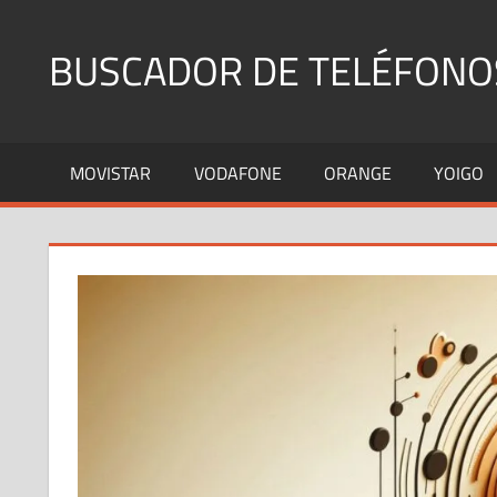
Saltar
al
BUSCADOR DE TELÉFONO
contenido
Identifica
Números
MOVISTAR
VODAFONE
ORANGE
YOIGO
Fijos
y
Móviles