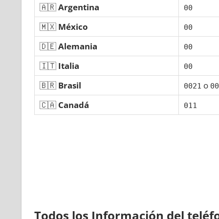
🇦🇷
Argentina
00
🇲🇽
México
00
🇩🇪
Alemania
00
🇮🇹
Italia
00
🇧🇷
Brasil
ο
0021
00
🇨🇦
Canadá
011
Todos los Información del telé