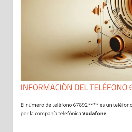
INFORMACIÓN DEL TELÉFONO 
El número dе teléfono 67892**** es un teléfon
pοr la compañía telefónica
Vodafone
.