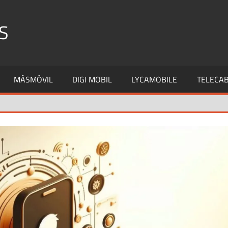
S
MÁSMÓVIL
DIGI MOBIL
LYCAMOBILE
TELECAB