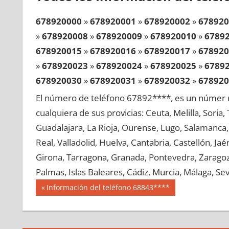
678920000
»
678920001
»
678920002
»
678920
»
678920008
»
678920009
»
678920010
»
6789
678920015
»
678920016
»
678920017
»
678920
»
678920023
»
678920024
»
678920025
»
6789
678920030
»
678920031
»
678920032
»
678920
»
678920038
»
678920039
»
678920040
»
6789
El número de teléfono 67892****, es un númer r
678920045
»
678920046
»
678920047
»
678920
cualquiera de sus provicias: Ceuta, Melilla, Soria
»
678920053
»
678920054
»
678920055
»
6789
Guadalajara, La Rioja, Ourense, Lugo, Salamanca, 
678920060
»
678920061
»
678920062
»
678920
Real, Valladolid, Huelva, Cantabria, Castellón, J
»
678920068
»
678920069
»
678920070
»
6789
Girona, Tarragona, Granada, Pontevedra, Zaragoza
678920075
»
678920076
»
678920077
»
678920
Palmas, Islas Baleares, Cádiz, Murcia, Málaga, Sevi
»
678920083
»
678920084
»
678920085
»
6789
Navegación
67892
Entrada
Información del teléfono 68843****
678920090
»
678920091
»
678920092
»
678920
anterior:
de
»
678920098
»
678920099
»
678920100
»
6789
entradas
678920105
»
678920106
»
678920107
»
678920