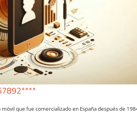
67892****
o móvil quе fue comercializado en España después dе 198