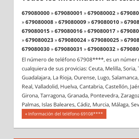
679080000
»
679080001
»
679080002
»
679080
»
679080008
»
679080009
»
679080010
»
6790
679080015
»
679080016
»
679080017
»
679080
»
679080023
»
679080024
»
679080025
»
6790
679080030
»
679080031
»
679080032
»
679080
»
679080038
»
679080039
»
679080040
»
6790
El número de teléfono 67908****, es un númer r
679080045
»
679080046
»
679080047
»
679080
cualquiera de sus provicias: Ceuta, Melilla, Soria
»
679080053
»
679080054
»
679080055
»
6790
Guadalajara, La Rioja, Ourense, Lugo, Salamanca, 
679080060
»
679080061
»
679080062
»
679080
Real, Valladolid, Huelva, Cantabria, Castellón, J
»
679080068
»
679080069
»
679080070
»
6790
Girona, Tarragona, Granada, Pontevedra, Zaragoza
679080075
»
679080076
»
679080077
»
679080
Palmas, Islas Baleares, Cádiz, Murcia, Málaga, Sevi
»
679080083
»
679080084
»
679080085
»
6790
Navegación
67908
Entrada
Información del teléfono 69108****
679080090
»
679080091
»
679080092
»
679080
anterior:
de
»
679080098
»
679080099
»
679080100
»
6790
entradas
679080105
»
679080106
»
679080107
»
679080