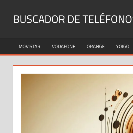
Saltar
al
BUSCADOR DE TELÉFONO
contenido
Identifica
Números
MOVISTAR
VODAFONE
ORANGE
YOIGO
Fijos
y
Móviles