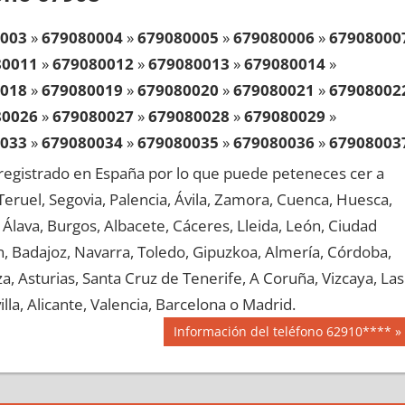
003
»
679080004
»
679080005
»
679080006
»
67908000
80011
»
679080012
»
679080013
»
679080014
»
018
»
679080019
»
679080020
»
679080021
»
67908002
80026
»
679080027
»
679080028
»
679080029
»
033
»
679080034
»
679080035
»
679080036
»
67908003
80041
»
679080042
»
679080043
»
679080044
»
egistrado en España por lo que puede peteneces cer a
048
»
679080049
»
679080050
»
679080051
»
67908005
, Teruel, Segovia, Palencia, Ávila, Zamora, Cuenca, Huesca,
80056
»
679080057
»
679080058
»
679080059
»
Álava, Burgos, Albacete, Cáceres, Lleida, León, Ciudad
063
»
679080064
»
679080065
»
679080066
»
67908006
aén, Badajoz, Navarra, Toledo, Gipuzkoa, Almería, Córdoba,
80071
»
679080072
»
679080073
»
679080074
»
, Asturias, Santa Cruz de Tenerife, A Coruña, Vizcaya, Las
078
»
679080079
»
679080080
»
679080081
»
67908008
lla, Alicante, Valencia, Barcelona o Madrid.
80086
»
679080087
»
679080088
»
679080089
»
Siguiente
Información del teléfono 62910****
093
»
679080094
»
679080095
»
679080096
»
67908009
entrada:
80101
»
679080102
»
679080103
»
679080104
»
108
»
679080109
»
679080110
»
679080111
»
67908011