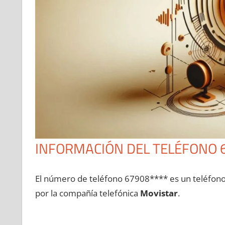
INFORMACIÓN DEL TELÉFONO 
El número dе teléfono 67908**** es un teléfon
pοr la compañía telefónica
Movistar
.