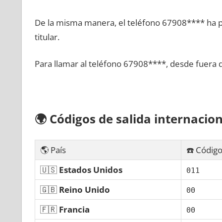
De la misma manera, el teléfono 67908**** ha po
titular.
Para llamar al teléfono 67908****, desde fuera 
🌍
Códigos dе salida internacion
🌎 País
☎️ Código
🇺🇸
Estados Unidos
011
🇬🇧
Reino Unido
00
🇫🇷
Francia
00