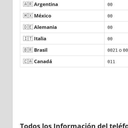
🇦🇷
Argentina
00
🇲🇽
México
00
🇩🇪
Alemania
00
🇮🇹
Italia
00
🇧🇷
Brasil
ο
0021
00
🇨🇦
Canadá
011
Todos los Información del telé