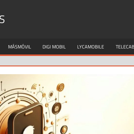
S
MÁSMÓVIL
DIGI MOBIL
LYCAMOBILE
TELECAB