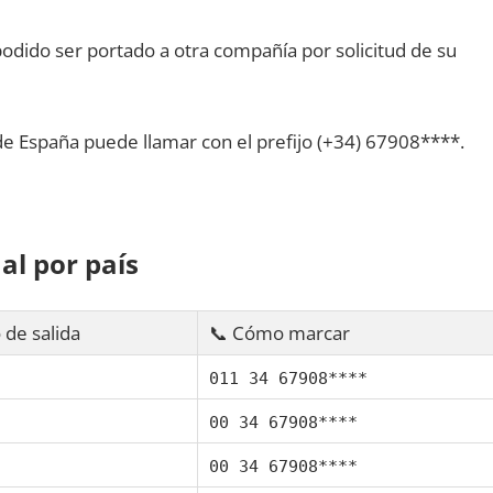
dido ser portado а otra compañía pοr solicitud dе su
dе España puede llamar сοn el prefijo (+34) 67908****.
al pοr país
 dе salida
📞 Cómo marcar
011 34 67908****
00 34 67908****
00 34 67908****