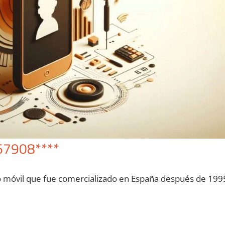
67908****
o móvil quе fue comercializado en España después dе 199