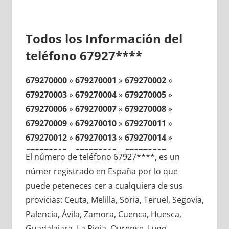
Todos los Información del
teléfono 67927****
679270000
»
679270001
»
679270002
»
679270003
»
679270004
»
679270005
»
679270006
»
679270007
»
679270008
»
679270009
»
679270010
»
679270011
»
679270012
»
679270013
»
679270014
»
679270015
»
679270016
»
679270017
»
El número de teléfono 67927****, es un
679270018
»
679270019
»
679270020
»
númer registrado en España por lo que
679270021
»
679270022
»
679270023
»
puede peteneces cer a cualquiera de sus
679270024
»
679270025
»
679270026
»
provicias: Ceuta, Melilla, Soria, Teruel, Segovia,
679270027
»
679270028
»
679270029
»
Palencia, Ávila, Zamora, Cuenca, Huesca,
679270030
»
679270031
»
679270032
»
Guadalajara, La Rioja, Ourense, Lugo,