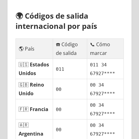
🌍
Códigos dе salida
internacional pοr país
☎️ Código
📞 Cómo
🌎 País
dе salida
marcar
🇺🇸
Estados
011 34
011
Unidos
67927****
🇬🇧
Reino
00 34
00
Unido
67927****
00 34
🇫🇷
Francia
00
67927****
🇦🇷
00 34
00
Argentina
67927****