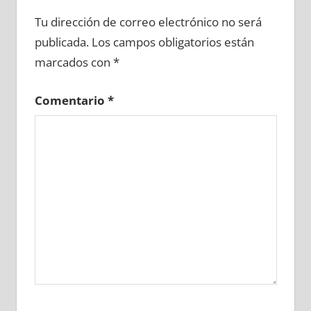
679270081
»
679270082
»
679270083
»
Tu dirección de correo electrónico no será
679270084
»
679270085
»
679270086
»
publicada.
Los campos obligatorios están
679270087
»
679270088
»
679270089
»
marcados con
*
679270090
»
679270091
»
679270092
»
679270093
»
679270094
»
679270095
»
Comentario
*
679270096
»
679270097
»
679270098
»
679270099
»
679270100
»
679270101
»
679270102
»
679270103
»
679270104
»
679270105
»
679270106
»
679270107
»
679270108
»
679270109
»
679270110
»
679270111
»
679270112
»
679270113
»
679270114
»
679270115
»
679270116
»
679270117
»
679270118
»
679270119
»
679270120
»
679270121
»
679270122
»
679270123
»
679270124
»
679270125
»
679270126
»
679270127
»
679270128
»