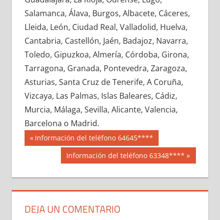
679270033
»
679270034
»
679270035
»
Salamanca, Álava, Burgos, Albacete, Cáceres,
679270036
»
679270037
»
679270038
»
Lleida, León, Ciudad Real, Valladolid, Huelva,
679270039
»
679270040
»
679270041
»
Cantabria, Castellón, Jaén, Badajoz, Navarra,
679270042
»
679270043
»
679270044
»
Toledo, Gipuzkoa, Almería, Córdoba, Girona,
679270045
»
679270046
»
679270047
»
Tarragona, Granada, Pontevedra, Zaragoza,
679270048
»
679270049
»
679270050
»
Asturias, Santa Cruz de Tenerife, A Coruña,
679270051
»
679270052
»
679270053
»
Vizcaya, Las Palmas, Islas Baleares, Cádiz,
679270054
»
679270055
»
679270056
»
Murcia, Málaga, Sevilla, Alicante, Valencia,
679270057
»
679270058
»
679270059
»
Barcelona o Madrid.
679270060
»
679270061
»
679270062
»
Navegación
67927
Entrada
Información del teléfono 64645****
679270063
»
679270064
»
679270065
»
anterior:
de
Siguiente
Información del teléfono 63348****
679270066
»
679270067
»
679270068
»
entrada:
entradas
679270069
»
679270070
»
679270071
»
679270072
»
679270073
»
679270074
»
679270075
»
679270076
»
679270077
»
DEJA UN COMENTARIO
679270078
»
679270079
»
679270080
»