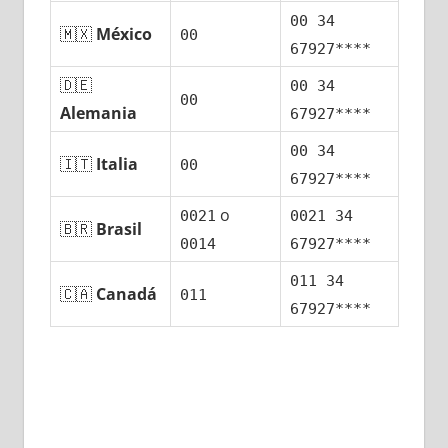
00 34
🇲🇽
México
00
67927****
🇩🇪
00 34
00
Alemania
67927****
00 34
🇮🇹
Italia
00
67927****
ο
0021
0021 34
🇧🇷
Brasil
0014
67927****
011 34
🇨🇦
Canadá
011
67927****