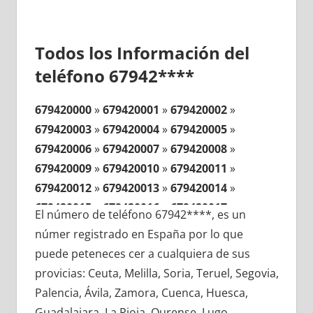
Todos los Información del
teléfono 67942****
679420000
»
679420001
»
679420002
»
679420003
»
679420004
»
679420005
»
679420006
»
679420007
»
679420008
»
679420009
»
679420010
»
679420011
»
679420012
»
679420013
»
679420014
»
679420015
»
679420016
»
679420017
»
El número de teléfono 67942****, es un
679420018
»
679420019
»
679420020
»
númer registrado en España por lo que
679420021
»
679420022
»
679420023
»
puede peteneces cer a cualquiera de sus
679420024
»
679420025
»
679420026
»
provicias: Ceuta, Melilla, Soria, Teruel, Segovia,
679420027
»
679420028
»
679420029
»
Palencia, Ávila, Zamora, Cuenca, Huesca,
679420030
»
679420031
»
679420032
»
Guadalajara, La Rioja, Ourense, Lugo,