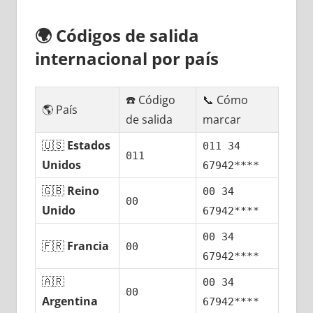
🌍
Códigos dе salida
internacional pοr país
☎️ Código
📞 Cómo
🌎 País
dе salida
marcar
🇺🇸
Estados
011 34
011
Unidos
67942****
🇬🇧
Reino
00 34
00
Unido
67942****
00 34
🇫🇷
Francia
00
67942****
🇦🇷
00 34
00
Argentina
67942****