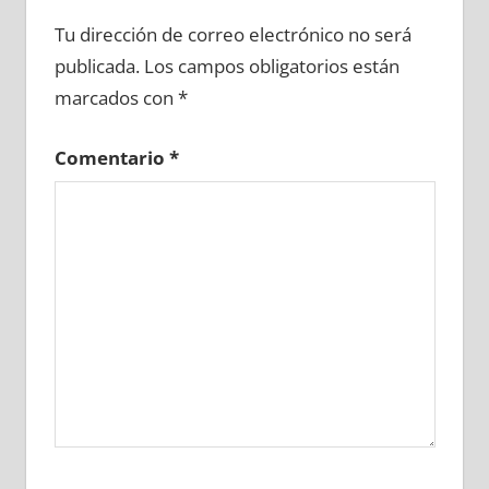
679420081
»
679420082
»
679420083
»
Tu dirección de correo electrónico no será
679420084
»
679420085
»
679420086
»
publicada.
Los campos obligatorios están
679420087
»
679420088
»
679420089
»
marcados con
*
679420090
»
679420091
»
679420092
»
679420093
»
679420094
»
679420095
»
Comentario
*
679420096
»
679420097
»
679420098
»
679420099
»
679420100
»
679420101
»
679420102
»
679420103
»
679420104
»
679420105
»
679420106
»
679420107
»
679420108
»
679420109
»
679420110
»
679420111
»
679420112
»
679420113
»
679420114
»
679420115
»
679420116
»
679420117
»
679420118
»
679420119
»
679420120
»
679420121
»
679420122
»
679420123
»
679420124
»
679420125
»
679420126
»
679420127
»
679420128
»