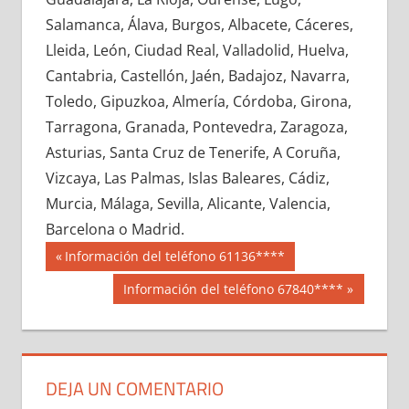
679420033
»
679420034
»
679420035
»
Salamanca, Álava, Burgos, Albacete, Cáceres,
679420036
»
679420037
»
679420038
»
Lleida, León, Ciudad Real, Valladolid, Huelva,
679420039
»
679420040
»
679420041
»
Cantabria, Castellón, Jaén, Badajoz, Navarra,
679420042
»
679420043
»
679420044
»
Toledo, Gipuzkoa, Almería, Córdoba, Girona,
679420045
»
679420046
»
679420047
»
Tarragona, Granada, Pontevedra, Zaragoza,
679420048
»
679420049
»
679420050
»
Asturias, Santa Cruz de Tenerife, A Coruña,
679420051
»
679420052
»
679420053
»
Vizcaya, Las Palmas, Islas Baleares, Cádiz,
679420054
»
679420055
»
679420056
»
Murcia, Málaga, Sevilla, Alicante, Valencia,
679420057
»
679420058
»
679420059
»
Barcelona o Madrid.
679420060
»
679420061
»
679420062
»
Navegación
67942
Entrada
Información del teléfono 61136****
679420063
»
679420064
»
679420065
»
anterior:
de
Siguiente
Información del teléfono 67840****
679420066
»
679420067
»
679420068
»
entrada:
entradas
679420069
»
679420070
»
679420071
»
679420072
»
679420073
»
679420074
»
679420075
»
679420076
»
679420077
»
DEJA UN COMENTARIO
679420078
»
679420079
»
679420080
»