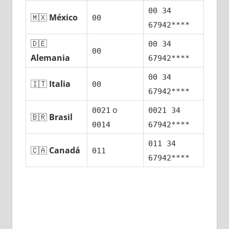
00 34
🇲🇽
México
00
67942****
🇩🇪
00 34
00
Alemania
67942****
00 34
🇮🇹
Italia
00
67942****
ο
0021
0021 34
🇧🇷
Brasil
0014
67942****
011 34
🇨🇦
Canadá
011
67942****