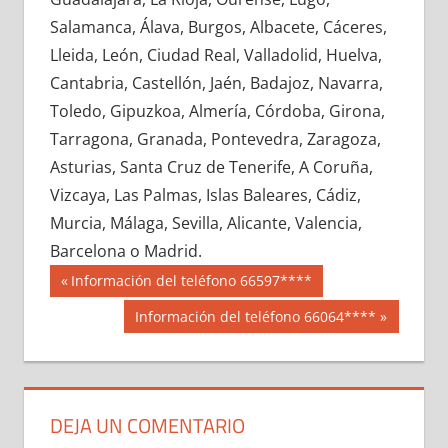
679880033
»
679880034
»
679880035
»
Salamanca, Álava, Burgos, Albacete, Cáceres,
679880036
»
679880037
»
679880038
»
Lleida, León, Ciudad Real, Valladolid, Huelva,
679880039
»
679880040
»
679880041
»
Cantabria, Castellón, Jaén, Badajoz, Navarra,
679880042
»
679880043
»
679880044
»
Toledo, Gipuzkoa, Almería, Córdoba, Girona,
679880045
»
679880046
»
679880047
»
Tarragona, Granada, Pontevedra, Zaragoza,
679880048
»
679880049
»
679880050
»
Asturias, Santa Cruz de Tenerife, A Coruña,
679880051
»
679880052
»
679880053
»
Vizcaya, Las Palmas, Islas Baleares, Cádiz,
679880054
»
679880055
»
679880056
»
Murcia, Málaga, Sevilla, Alicante, Valencia,
679880057
»
679880058
»
679880059
»
Barcelona o Madrid.
679880060
»
679880061
»
679880062
»
Navegación
67988
Entrada
Información del teléfono 66597****
679880063
»
679880064
»
679880065
»
anterior:
de
Siguiente
Información del teléfono 66064****
679880066
»
679880067
»
679880068
»
entrada:
entradas
679880069
»
679880070
»
679880071
»
679880072
»
679880073
»
679880074
»
679880075
»
679880076
»
679880077
»
DEJA UN COMENTARIO
679880078
»
679880079
»
679880080
»