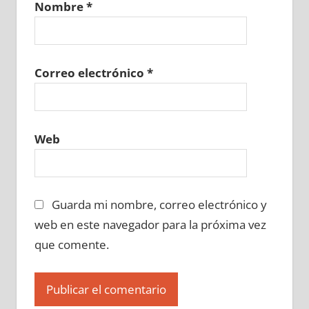
Nombre
*
679880129
»
679880130
»
679880131
»
679880132
»
679880133
»
679880134
»
679880135
»
679880136
»
679880137
»
679880138
»
679880139
»
679880140
»
Correo electrónico
*
679880141
»
679880142
»
679880143
»
679880144
»
679880145
»
679880146
»
679880147
»
679880148
»
679880149
»
Web
679880150
»
679880151
»
679880152
»
679880153
»
679880154
»
679880155
»
679880156
»
679880157
»
679880158
»
Guarda mi nombre, correo electrónico y
679880159
»
679880160
»
679880161
»
679880162
»
679880163
»
679880164
»
web en este navegador para la próxima vez
679880165
»
679880166
»
679880167
»
que comente.
679880168
»
679880169
»
679880170
»
679880171
»
679880172
»
679880173
»
679880174
»
679880175
»
679880176
»