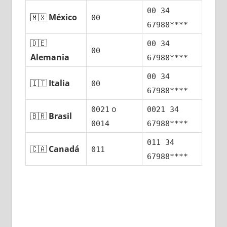
00 34
🇲🇽
México
00
67988****
🇩🇪
00 34
00
Alemania
67988****
00 34
🇮🇹
Italia
00
67988****
ο
0021
0021 34
🇧🇷
Brasil
0014
67988****
011 34
🇨🇦
Canadá
011
67988****