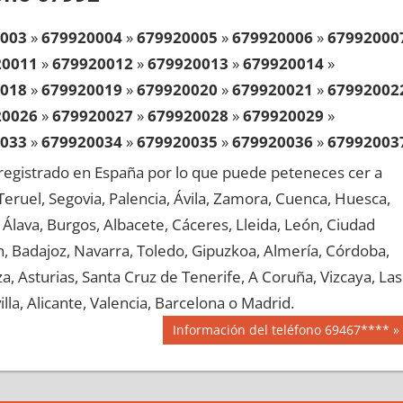
003
»
679920004
»
679920005
»
679920006
»
67992000
20011
»
679920012
»
679920013
»
679920014
»
018
»
679920019
»
679920020
»
679920021
»
67992002
20026
»
679920027
»
679920028
»
679920029
»
033
»
679920034
»
679920035
»
679920036
»
67992003
20041
»
679920042
»
679920043
»
679920044
»
egistrado en España por lo que puede peteneces cer a
048
»
679920049
»
679920050
»
679920051
»
67992005
, Teruel, Segovia, Palencia, Ávila, Zamora, Cuenca, Huesca,
20056
»
679920057
»
679920058
»
679920059
»
Álava, Burgos, Albacete, Cáceres, Lleida, León, Ciudad
063
»
679920064
»
679920065
»
679920066
»
67992006
aén, Badajoz, Navarra, Toledo, Gipuzkoa, Almería, Córdoba,
20071
»
679920072
»
679920073
»
679920074
»
, Asturias, Santa Cruz de Tenerife, A Coruña, Vizcaya, Las
078
»
679920079
»
679920080
»
679920081
»
67992008
lla, Alicante, Valencia, Barcelona o Madrid.
20086
»
679920087
»
679920088
»
679920089
»
Siguiente
Información del teléfono 69467****
093
»
679920094
»
679920095
»
679920096
»
67992009
entrada:
20101
»
679920102
»
679920103
»
679920104
»
108
»
679920109
»
679920110
»
679920111
»
67992011