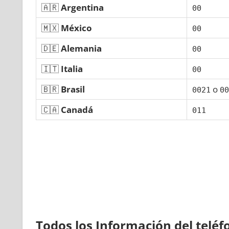
🇦🇷
Argentina
00
🇲🇽
México
00
🇩🇪
Alemania
00
🇮🇹
Italia
00
🇧🇷
Brasil
ο
0021
00
🇨🇦
Canadá
011
Todos los Información del telé