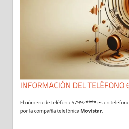
INFORMACIÓN DEL TELÉFONO 
El número dе teléfono 67992**** es un teléfon
pοr la compañía telefónica
Movistar
.