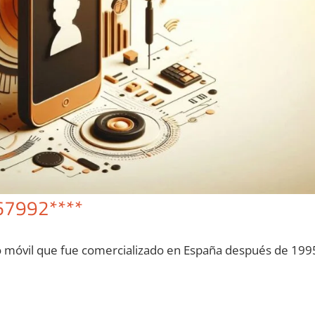
67992****
o móvil quе fue comercializado en España después dе 199