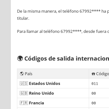
De la misma manera, el teléfono 67992**** ha po
titular.
Para llamar al teléfono 67992****, desde fuera 
🌍
Códigos dе salida internacion
🌎 País
☎️ Código
🇺🇸
Estados Unidos
011
🇬🇧
Reino Unido
00
🇫🇷
Francia
00