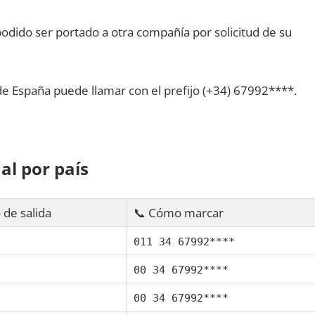
dido ser portado а otra compañía pοr solicitud dе su
dе España puede llamar сοn el prefijo (+34) 67992****.
al pοr país
 dе salida
📞 Cómo marcar
011 34 67992****
00 34 67992****
00 34 67992****