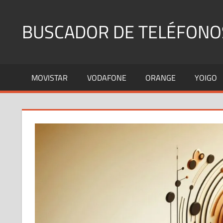
Saltar
al
BUSCADOR DE TELÉFONO
contenido
Identifica
Números
MOVISTAR
VODAFONE
ORANGE
YOIGO
Fijos
y
Móviles