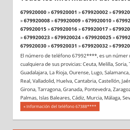
679920000
»
679920001
»
679920002
»
679920
»
679920008
»
679920009
»
679920010
»
6799
679920015
»
679920016
»
679920017
»
679920
»
679920023
»
679920024
»
679920025
»
6799
679920030
»
679920031
»
679920032
»
679920
»
679920038
»
679920039
»
679920040
»
6799
El número de teléfono 67992****, es un númer r
679920045
»
679920046
»
679920047
»
679920
cualquiera de sus provicias: Ceuta, Melilla, Soria
»
679920053
»
679920054
»
679920055
»
6799
Guadalajara, La Rioja, Ourense, Lugo, Salamanca, 
679920060
»
679920061
»
679920062
»
679920
Real, Valladolid, Huelva, Cantabria, Castellón, J
»
679920068
»
679920069
»
679920070
»
6799
Girona, Tarragona, Granada, Pontevedra, Zaragoza
679920075
»
679920076
»
679920077
»
679920
Palmas, Islas Baleares, Cádiz, Murcia, Málaga, Sevi
»
679920083
»
679920084
»
679920085
»
6799
Navegación
67992
Entrada
Información del teléfono 67388****
679920090
»
679920091
»
679920092
»
679920
anterior:
de
»
679920098
»
679920099
»
679920100
»
6799
entradas
679920105
»
679920106
»
679920107
»
679920