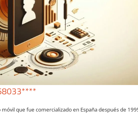
68033****
o móvil quе fue comercializado en España después dе 199