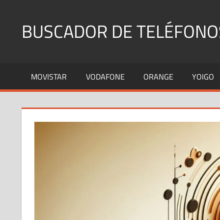
Saltar
al
BUSCADOR DE TELÉFONO
contenido
Identifica
Números
MOVISTAR
VODAFONE
ORANGE
YOIGO
Fijos
y
Móviles