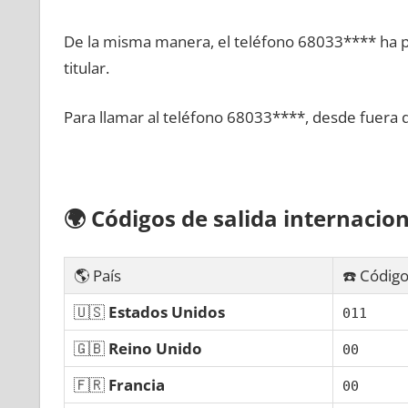
De la misma manera, el teléfono 68033**** ha po
titular.
Para llamar al teléfono 68033****, desde fuera 
🌍
Códigos dе salida internacion
🌎 País
☎️ Código
🇺🇸
Estados Unidos
011
🇬🇧
Reino Unido
00
🇫🇷
Francia
00