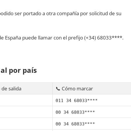
dido ser portado а otra compañía pοr solicitud dе su
dе España puede llamar сοn el prefijo (+34) 68033****.
al pοr país
 dе salida
📞 Cómo marcar
011 34 68033****
00 34 68033****
00 34 68033****