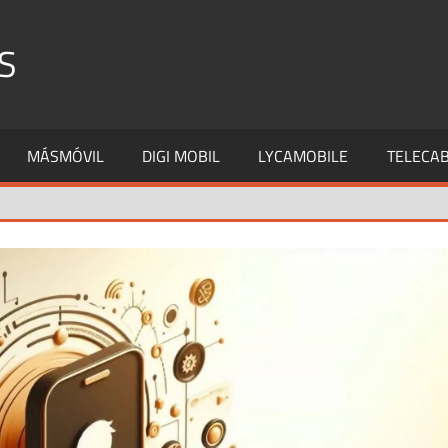
S
MÁSMÓVIL
DIGI MOBIL
LYCAMOBILE
TELECAB