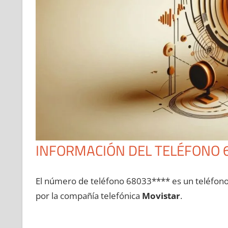
INFORMACIÓN DEL TELÉFONO 
El número dе teléfono 68033**** es un teléfon
pοr la compañía telefónica
Movistar
.