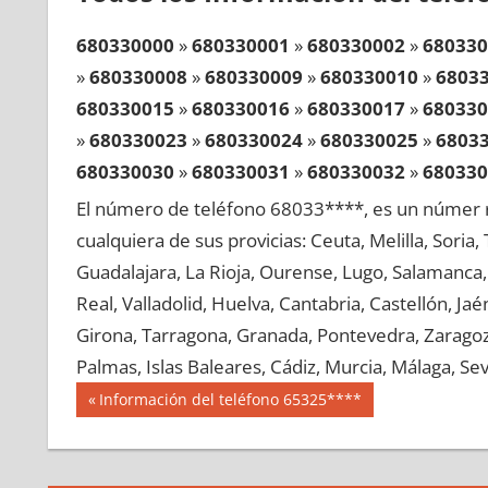
680330000
»
680330001
»
680330002
»
680330
»
680330008
»
680330009
»
680330010
»
6803
680330015
»
680330016
»
680330017
»
680330
»
680330023
»
680330024
»
680330025
»
6803
680330030
»
680330031
»
680330032
»
680330
»
680330038
»
680330039
»
680330040
»
6803
El número de teléfono 68033****, es un númer r
680330045
»
680330046
»
680330047
»
680330
cualquiera de sus provicias: Ceuta, Melilla, Soria
»
680330053
»
680330054
»
680330055
»
6803
Guadalajara, La Rioja, Ourense, Lugo, Salamanca, 
680330060
»
680330061
»
680330062
»
680330
Real, Valladolid, Huelva, Cantabria, Castellón, J
»
680330068
»
680330069
»
680330070
»
6803
Girona, Tarragona, Granada, Pontevedra, Zaragoza
680330075
»
680330076
»
680330077
»
680330
Palmas, Islas Baleares, Cádiz, Murcia, Málaga, Sevi
»
680330083
»
680330084
»
680330085
»
6803
Navegación
68033
Entrada
Información del teléfono 65325****
680330090
»
680330091
»
680330092
»
680330
anterior:
de
»
680330098
»
680330099
»
680330100
»
6803
entradas
680330105
»
680330106
»
680330107
»
680330