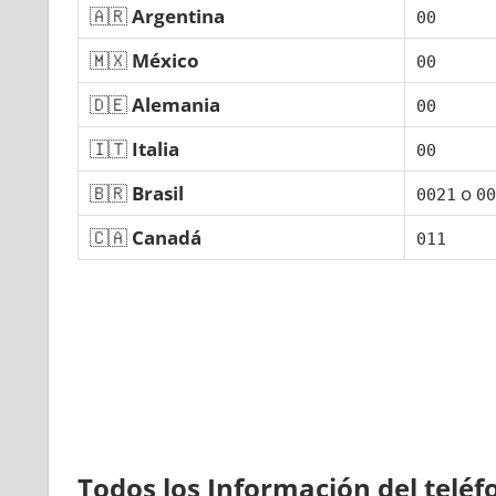
🇦🇷
Argentina
00
🇲🇽
México
00
🇩🇪
Alemania
00
🇮🇹
Italia
00
🇧🇷
Brasil
ο
0021
00
🇨🇦
Canadá
011
Todos los Información del telé