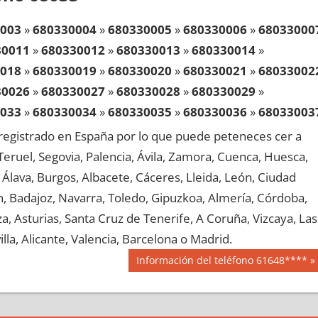
003
»
680330004
»
680330005
»
680330006
»
68033000
30011
»
680330012
»
680330013
»
680330014
»
018
»
680330019
»
680330020
»
680330021
»
68033002
30026
»
680330027
»
680330028
»
680330029
»
033
»
680330034
»
680330035
»
680330036
»
68033003
30041
»
680330042
»
680330043
»
680330044
»
egistrado en España por lo que puede peteneces cer a
048
»
680330049
»
680330050
»
680330051
»
68033005
, Teruel, Segovia, Palencia, Ávila, Zamora, Cuenca, Huesca,
30056
»
680330057
»
680330058
»
680330059
»
Álava, Burgos, Albacete, Cáceres, Lleida, León, Ciudad
063
»
680330064
»
680330065
»
680330066
»
68033006
aén, Badajoz, Navarra, Toledo, Gipuzkoa, Almería, Córdoba,
30071
»
680330072
»
680330073
»
680330074
»
, Asturias, Santa Cruz de Tenerife, A Coruña, Vizcaya, Las
078
»
680330079
»
680330080
»
680330081
»
68033008
lla, Alicante, Valencia, Barcelona o Madrid.
30086
»
680330087
»
680330088
»
680330089
»
Siguiente
Información del teléfono 61648****
093
»
680330094
»
680330095
»
680330096
»
68033009
entrada:
30101
»
680330102
»
680330103
»
680330104
»
108
»
680330109
»
680330110
»
680330111
»
68033011