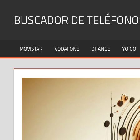
Saltar
al
BUSCADOR DE TELÉFONO
contenido
Identifica
Números
MOVISTAR
VODAFONE
ORANGE
YOIGO
Fijos
y
Móviles