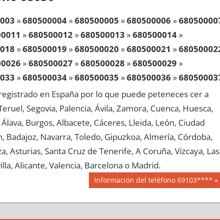
003
»
680500004
»
680500005
»
680500006
»
68050000
00011
»
680500012
»
680500013
»
680500014
»
018
»
680500019
»
680500020
»
680500021
»
68050002
00026
»
680500027
»
680500028
»
680500029
»
033
»
680500034
»
680500035
»
680500036
»
68050003
00041
»
680500042
»
680500043
»
680500044
»
egistrado en España por lo que puede peteneces cer a
048
»
680500049
»
680500050
»
680500051
»
68050005
, Teruel, Segovia, Palencia, Ávila, Zamora, Cuenca, Huesca,
00056
»
680500057
»
680500058
»
680500059
»
Álava, Burgos, Albacete, Cáceres, Lleida, León, Ciudad
063
»
680500064
»
680500065
»
680500066
»
68050006
aén, Badajoz, Navarra, Toledo, Gipuzkoa, Almería, Córdoba,
00071
»
680500072
»
680500073
»
680500074
»
, Asturias, Santa Cruz de Tenerife, A Coruña, Vizcaya, Las
078
»
680500079
»
680500080
»
680500081
»
68050008
lla, Alicante, Valencia, Barcelona o Madrid.
00086
»
680500087
»
680500088
»
680500089
»
Siguiente
Información del teléfono 69103****
093
»
680500094
»
680500095
»
680500096
»
68050009
entrada:
00101
»
680500102
»
680500103
»
680500104
»
108
»
680500109
»
680500110
»
680500111
»
68050011