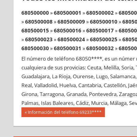
680500000
»
680500001
»
680500002
»
680500
»
680500008
»
680500009
»
680500010
»
6805
680500015
»
680500016
»
680500017
»
680500
»
680500023
»
680500024
»
680500025
»
6805
680500030
»
680500031
»
680500032
»
680500
»
680500038
»
680500039
»
680500040
»
6805
El número de teléfono 68050****, es un númer r
680500045
»
680500046
»
680500047
»
680500
cualquiera de sus provicias: Ceuta, Melilla, Soria
»
680500053
»
680500054
»
680500055
»
6805
Guadalajara, La Rioja, Ourense, Lugo, Salamanca, 
680500060
»
680500061
»
680500062
»
680500
Real, Valladolid, Huelva, Cantabria, Castellón, J
»
680500068
»
680500069
»
680500070
»
6805
Girona, Tarragona, Granada, Pontevedra, Zaragoza
680500075
»
680500076
»
680500077
»
680500
Palmas, Islas Baleares, Cádiz, Murcia, Málaga, Sevi
»
680500083
»
680500084
»
680500085
»
6805
Navegación
68050
Entrada
Información del teléfono 69233****
680500090
»
680500091
»
680500092
»
680500
anterior:
de
»
680500098
»
680500099
»
680500100
»
6805
entradas
680500105
»
680500106
»
680500107
»
680500