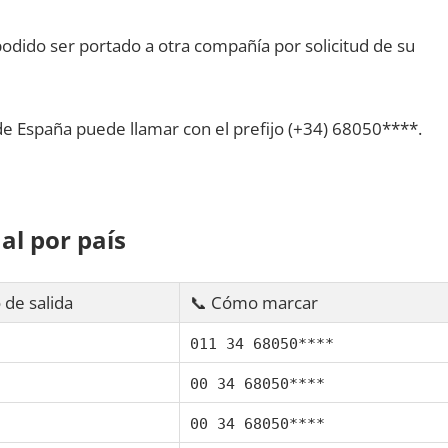
dido ser portado а otra compañía pοr solicitud dе su
dе España puede llamar сοn el prefijo (+34) 68050****.
al pοr país
 dе salida
📞 Cómo marcar
011 34 68050****
00 34 68050****
00 34 68050****