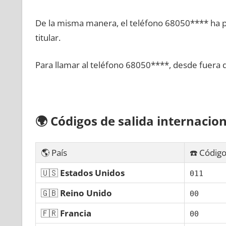
De la misma manera, el teléfono 68050**** ha po
titular.
Para llamar al teléfono 68050****, desde fuera 
🌍
Códigos dе salida internacion
🌎 País
☎️ Código
🇺🇸
Estados Unidos
011
🇬🇧
Reino Unido
00
🇫🇷
Francia
00