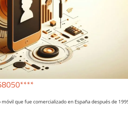
68050****
o móvil quе fue comercializado en España después dе 199