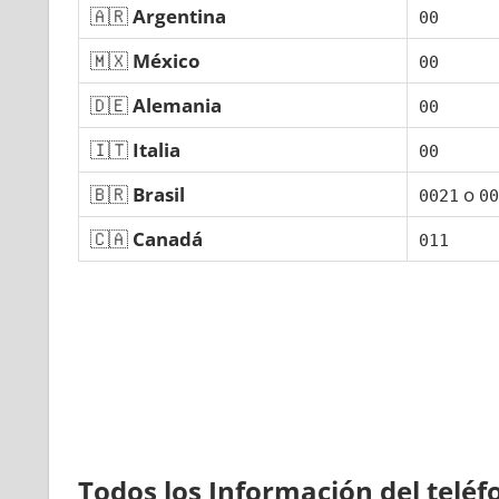
🇦🇷
Argentina
00
🇲🇽
México
00
🇩🇪
Alemania
00
🇮🇹
Italia
00
🇧🇷
Brasil
ο
0021
00
🇨🇦
Canadá
011
Todos los Información del telé