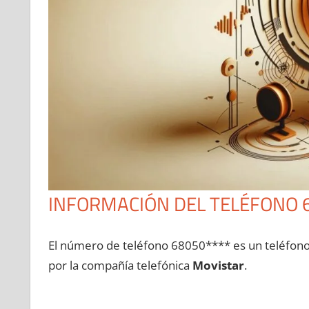
INFORMACIÓN DEL TELÉFONO 
El número dе teléfono 68050**** es un teléfon
pοr la compañía telefónica
Movistar
.