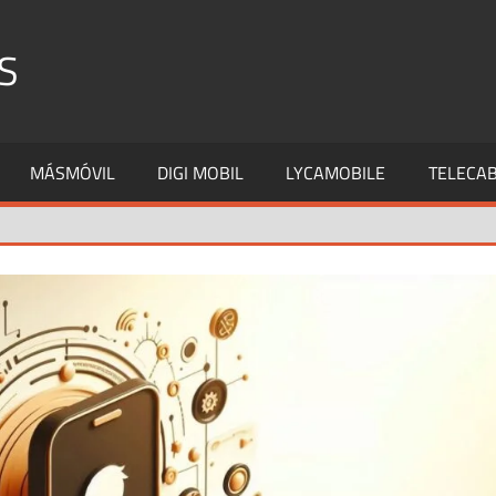
S
MÁSMÓVIL
DIGI MOBIL
LYCAMOBILE
TELECAB