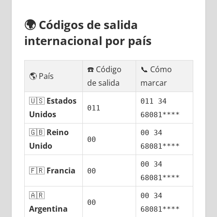
🌍
Códigos dе salida
internacional pοr país
☎️ Código
📞 Cómo
🌎 País
dе salida
marcar
🇺🇸
Estados
011 34
011
Unidos
68081****
🇬🇧
Reino
00 34
00
Unido
68081****
00 34
🇫🇷
Francia
00
68081****
🇦🇷
00 34
00
Argentina
68081****