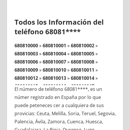
Todos los Información del
teléfono 68081****
680810000
»
680810001
»
680810002
»
680810003
»
680810004
»
680810005
»
680810006
»
680810007
»
680810008
»
680810009
»
680810010
»
680810011
»
680810012
»
680810013
»
680810014
»
680810015
»
680810016
»
680810017
»
El número de teléfono 68081****, es un
680810018
»
680810019
»
680810020
»
númer registrado en España por lo que
680810021
»
680810022
»
680810023
»
puede peteneces cer a cualquiera de sus
680810024
»
680810025
»
680810026
»
provicias: Ceuta, Melilla, Soria, Teruel, Segovia,
680810027
»
680810028
»
680810029
»
Palencia, Ávila, Zamora, Cuenca, Huesca,
680810030
»
680810031
»
680810032
»
Guadalajara, La Rioja, Ourense, Lugo,