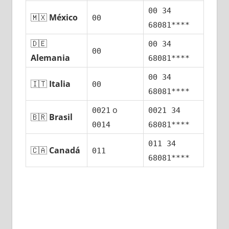
00 34
🇲🇽
México
00
68081****
🇩🇪
00 34
00
Alemania
68081****
00 34
🇮🇹
Italia
00
68081****
ο
0021
0021 34
🇧🇷
Brasil
0014
68081****
011 34
🇨🇦
Canadá
011
68081****