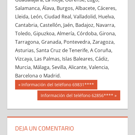
680810033
»
680810034
»
680810035
»
Salamanca, Álava, Burgos, Albacete, Cáceres,
680810036
»
680810037
»
680810038
»
Lleida, León, Ciudad Real, Valladolid, Huelva,
680810039
»
680810040
»
680810041
»
Cantabria, Castellón, Jaén, Badajoz, Navarra,
680810042
»
680810043
»
680810044
»
Toledo, Gipuzkoa, Almería, Córdoba, Girona,
680810045
»
680810046
»
680810047
»
Tarragona, Granada, Pontevedra, Zaragoza,
680810048
»
680810049
»
680810050
»
Asturias, Santa Cruz de Tenerife, A Coruña,
680810051
»
680810052
»
680810053
»
Vizcaya, Las Palmas, Islas Baleares, Cádiz,
680810054
»
680810055
»
680810056
»
Murcia, Málaga, Sevilla, Alicante, Valencia,
680810057
»
680810058
»
680810059
»
Barcelona o Madrid.
680810060
»
680810061
»
680810062
»
Navegación
68081
Entrada
Información del teléfono 69831****
680810063
»
680810064
»
680810065
»
anterior:
de
Siguiente
Información del teléfono 62856****
680810066
»
680810067
»
680810068
»
entrada:
entradas
680810069
»
680810070
»
680810071
»
680810072
»
680810073
»
680810074
»
680810075
»
680810076
»
680810077
»
DEJA UN COMENTARIO
680810078
»
680810079
»
680810080
»