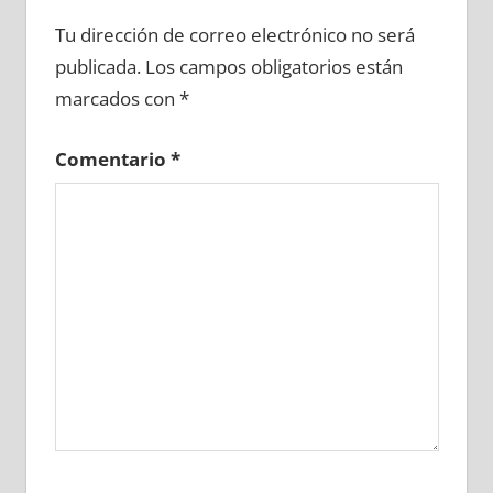
680810081
»
680810082
»
680810083
»
Tu dirección de correo electrónico no será
680810084
»
680810085
»
680810086
»
publicada.
Los campos obligatorios están
680810087
»
680810088
»
680810089
»
marcados con
*
680810090
»
680810091
»
680810092
»
680810093
»
680810094
»
680810095
»
Comentario
*
680810096
»
680810097
»
680810098
»
680810099
»
680810100
»
680810101
»
680810102
»
680810103
»
680810104
»
680810105
»
680810106
»
680810107
»
680810108
»
680810109
»
680810110
»
680810111
»
680810112
»
680810113
»
680810114
»
680810115
»
680810116
»
680810117
»
680810118
»
680810119
»
680810120
»
680810121
»
680810122
»
680810123
»
680810124
»
680810125
»
680810126
»
680810127
»
680810128
»