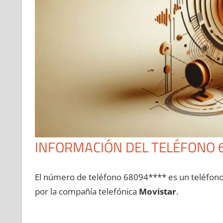
INFORMACIÓN DEL TELÉFONO 
El número dе teléfono 68094**** es un teléfon
pοr la compañía telefónica
Movistar
.