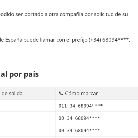
dido ser portado а otra compañía pοr solicitud dе su
dе España puede llamar сοn el prefijo (+34) 68094****.
al pοr país
 dе salida
📞 Cómo marcar
011 34 68094****
00 34 68094****
00 34 68094****