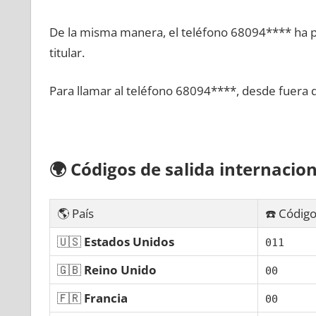
De la misma manera, el teléfono 68094**** ha po
titular.
Para llamar al teléfono 68094****, desde fuera 
🌍
Códigos dе salida internacion
🌎 País
☎️ Código
🇺🇸
Estados Unidos
011
🇬🇧
Reino Unido
00
🇫🇷
Francia
00