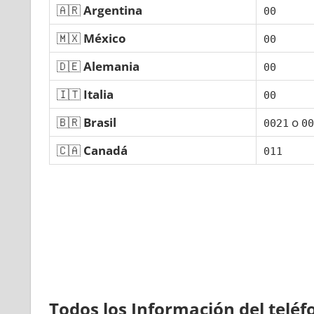
🇦🇷
Argentina
00
🇲🇽
México
00
🇩🇪
Alemania
00
🇮🇹
Italia
00
🇧🇷
Brasil
ο
0021
00
🇨🇦
Canadá
011
Todos los Información del telé