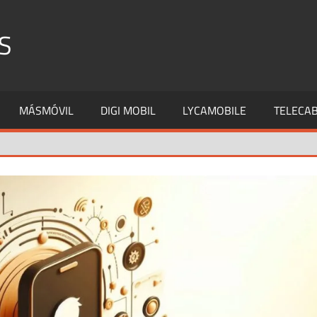
S
MÁSMÓVIL
DIGI MOBIL
LYCAMOBILE
TELECAB