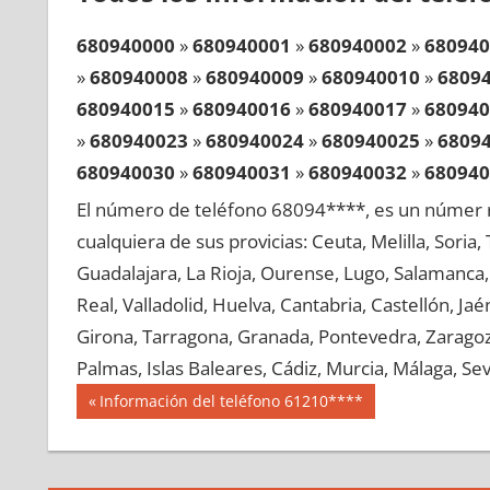
680940000
»
680940001
»
680940002
»
680940
»
680940008
»
680940009
»
680940010
»
6809
680940015
»
680940016
»
680940017
»
680940
»
680940023
»
680940024
»
680940025
»
6809
680940030
»
680940031
»
680940032
»
680940
»
680940038
»
680940039
»
680940040
»
6809
El número de teléfono 68094****, es un númer r
680940045
»
680940046
»
680940047
»
680940
cualquiera de sus provicias: Ceuta, Melilla, Soria
»
680940053
»
680940054
»
680940055
»
6809
Guadalajara, La Rioja, Ourense, Lugo, Salamanca, 
680940060
»
680940061
»
680940062
»
680940
Real, Valladolid, Huelva, Cantabria, Castellón, J
»
680940068
»
680940069
»
680940070
»
6809
Girona, Tarragona, Granada, Pontevedra, Zaragoza
680940075
»
680940076
»
680940077
»
680940
Palmas, Islas Baleares, Cádiz, Murcia, Málaga, Sevi
»
680940083
»
680940084
»
680940085
»
6809
Navegación
68094
Entrada
Información del teléfono 61210****
680940090
»
680940091
»
680940092
»
680940
anterior:
de
»
680940098
»
680940099
»
680940100
»
6809
entradas
680940105
»
680940106
»
680940107
»
680940