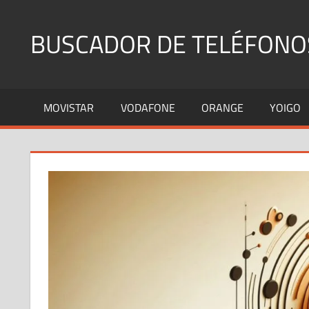
Saltar
al
BUSCADOR DE TELÉFONO
contenido
Identifica
Números
MOVISTAR
VODAFONE
ORANGE
YOIGO
Fijos
y
Móviles