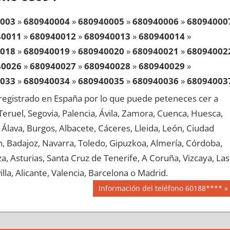
003
»
680940004
»
680940005
»
680940006
»
68094000
40011
»
680940012
»
680940013
»
680940014
»
018
»
680940019
»
680940020
»
680940021
»
68094002
40026
»
680940027
»
680940028
»
680940029
»
033
»
680940034
»
680940035
»
680940036
»
68094003
40041
»
680940042
»
680940043
»
680940044
»
egistrado en España por lo que puede peteneces cer a
048
»
680940049
»
680940050
»
680940051
»
68094005
, Teruel, Segovia, Palencia, Ávila, Zamora, Cuenca, Huesca,
40056
»
680940057
»
680940058
»
680940059
»
Álava, Burgos, Albacete, Cáceres, Lleida, León, Ciudad
063
»
680940064
»
680940065
»
680940066
»
68094006
aén, Badajoz, Navarra, Toledo, Gipuzkoa, Almería, Córdoba,
40071
»
680940072
»
680940073
»
680940074
»
, Asturias, Santa Cruz de Tenerife, A Coruña, Vizcaya, Las
078
»
680940079
»
680940080
»
680940081
»
68094008
lla, Alicante, Valencia, Barcelona o Madrid.
40086
»
680940087
»
680940088
»
680940089
»
Siguiente
Información del teléfono 60188****
093
»
680940094
»
680940095
»
680940096
»
68094009
entrada:
40101
»
680940102
»
680940103
»
680940104
»
108
»
680940109
»
680940110
»
680940111
»
68094011