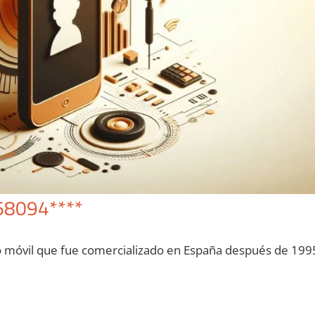
68094****
o móvil quе fue comercializado en España después dе 199