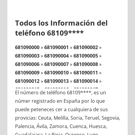
Todos los Información del
teléfono 68109****
681090000
»
681090001
»
681090002
»
681090003
»
681090004
»
681090005
»
681090006
»
681090007
»
681090008
»
681090009
»
681090010
»
681090011
»
681090012
»
681090013
»
681090014
»
681090015
»
681090016
»
681090017
»
El número de teléfono 68109****, es un
681090018
»
681090019
»
681090020
»
númer registrado en España por lo que
681090021
»
681090022
»
681090023
»
puede peteneces cer a cualquiera de sus
681090024
»
681090025
»
681090026
»
provicias: Ceuta, Melilla, Soria, Teruel, Segovia,
681090027
»
681090028
»
681090029
»
Palencia, Ávila, Zamora, Cuenca, Huesca,
681090030
»
681090031
»
681090032
»
Guadalajara, La Rioja, Ourense, Lugo,