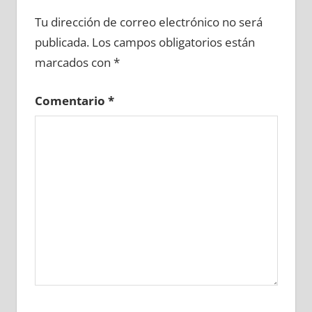
681090081
»
681090082
»
681090083
»
Tu dirección de correo electrónico no será
681090084
»
681090085
»
681090086
»
publicada.
Los campos obligatorios están
681090087
»
681090088
»
681090089
»
marcados con
*
681090090
»
681090091
»
681090092
»
681090093
»
681090094
»
681090095
»
Comentario
*
681090096
»
681090097
»
681090098
»
681090099
»
681090100
»
681090101
»
681090102
»
681090103
»
681090104
»
681090105
»
681090106
»
681090107
»
681090108
»
681090109
»
681090110
»
681090111
»
681090112
»
681090113
»
681090114
»
681090115
»
681090116
»
681090117
»
681090118
»
681090119
»
681090120
»
681090121
»
681090122
»
681090123
»
681090124
»
681090125
»
681090126
»
681090127
»
681090128
»