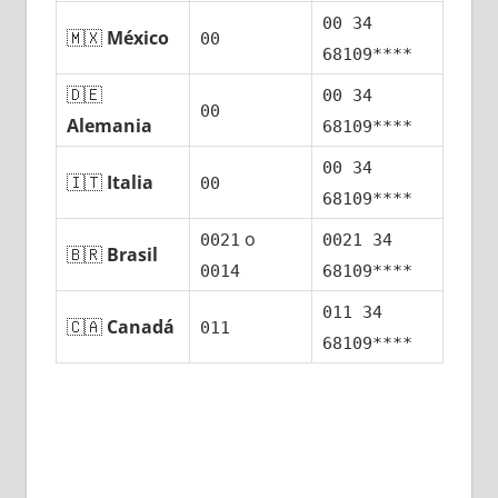
00 34
🇲🇽
México
00
68109****
🇩🇪
00 34
00
Alemania
68109****
00 34
🇮🇹
Italia
00
68109****
ο
0021
0021 34
🇧🇷
Brasil
0014
68109****
011 34
🇨🇦
Canadá
011
68109****