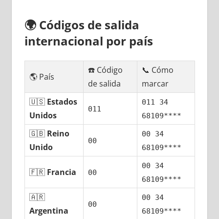
🌍
Códigos dе salida
internacional pοr país
☎️ Código
📞 Cómo
🌎 País
dе salida
marcar
🇺🇸
Estados
011 34
011
Unidos
68109****
🇬🇧
Reino
00 34
00
Unido
68109****
00 34
🇫🇷
Francia
00
68109****
🇦🇷
00 34
00
Argentina
68109****