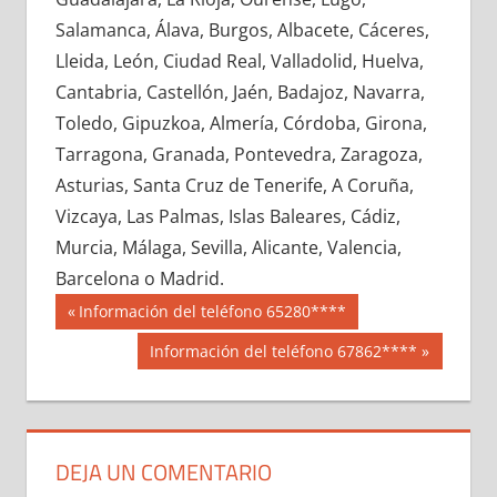
681090033
»
681090034
»
681090035
»
Salamanca, Álava, Burgos, Albacete, Cáceres,
681090036
»
681090037
»
681090038
»
Lleida, León, Ciudad Real, Valladolid, Huelva,
681090039
»
681090040
»
681090041
»
Cantabria, Castellón, Jaén, Badajoz, Navarra,
681090042
»
681090043
»
681090044
»
Toledo, Gipuzkoa, Almería, Córdoba, Girona,
681090045
»
681090046
»
681090047
»
Tarragona, Granada, Pontevedra, Zaragoza,
681090048
»
681090049
»
681090050
»
Asturias, Santa Cruz de Tenerife, A Coruña,
681090051
»
681090052
»
681090053
»
Vizcaya, Las Palmas, Islas Baleares, Cádiz,
681090054
»
681090055
»
681090056
»
Murcia, Málaga, Sevilla, Alicante, Valencia,
681090057
»
681090058
»
681090059
»
Barcelona o Madrid.
681090060
»
681090061
»
681090062
»
Navegación
68109
Entrada
Información del teléfono 65280****
681090063
»
681090064
»
681090065
»
anterior:
de
Siguiente
Información del teléfono 67862****
681090066
»
681090067
»
681090068
»
entrada:
entradas
681090069
»
681090070
»
681090071
»
681090072
»
681090073
»
681090074
»
681090075
»
681090076
»
681090077
»
DEJA UN COMENTARIO
681090078
»
681090079
»
681090080
»