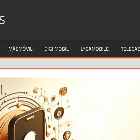
S
MÁSMÓVIL
DIGI MOBIL
LYCAMOBILE
TELECAB