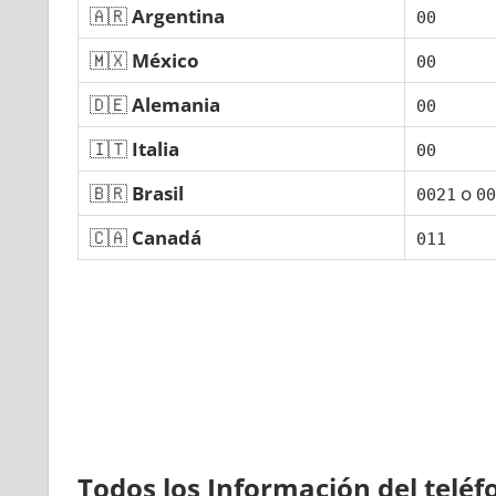
🇦🇷
Argentina
00
🇲🇽
México
00
🇩🇪
Alemania
00
🇮🇹
Italia
00
🇧🇷
Brasil
ο
0021
00
🇨🇦
Canadá
011
Todos los Información del telé