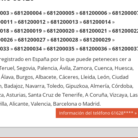
003
»
681200004
»
681200005
»
681200006
»
68120000
00011
»
681200012
»
681200013
»
681200014
»
018
»
681200019
»
681200020
»
681200021
»
68120002
00026
»
681200027
»
681200028
»
681200029
»
033
»
681200034
»
681200035
»
681200036
»
68120003
00041
»
681200042
»
681200043
»
681200044
»
egistrado en España por lo que puede peteneces cer a
048
»
681200049
»
681200050
»
681200051
»
68120005
, Teruel, Segovia, Palencia, Ávila, Zamora, Cuenca, Huesca,
00056
»
681200057
»
681200058
»
681200059
»
Álava, Burgos, Albacete, Cáceres, Lleida, León, Ciudad
063
»
681200064
»
681200065
»
681200066
»
68120006
aén, Badajoz, Navarra, Toledo, Gipuzkoa, Almería, Córdoba,
00071
»
681200072
»
681200073
»
681200074
»
, Asturias, Santa Cruz de Tenerife, A Coruña, Vizcaya, Las
078
»
681200079
»
681200080
»
681200081
»
68120008
lla, Alicante, Valencia, Barcelona o Madrid.
00086
»
681200087
»
681200088
»
681200089
»
Siguiente
Información del teléfono 61628****
093
»
681200094
»
681200095
»
681200096
»
68120009
entrada:
00101
»
681200102
»
681200103
»
681200104
»
108
»
681200109
»
681200110
»
681200111
»
68120011