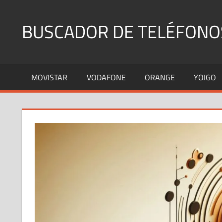
Saltar
al
BUSCADOR DE TELÉFONO
contenido
Identifica
Números
MOVISTAR
VODAFONE
ORANGE
YOIGO
Fijos
y
Móviles