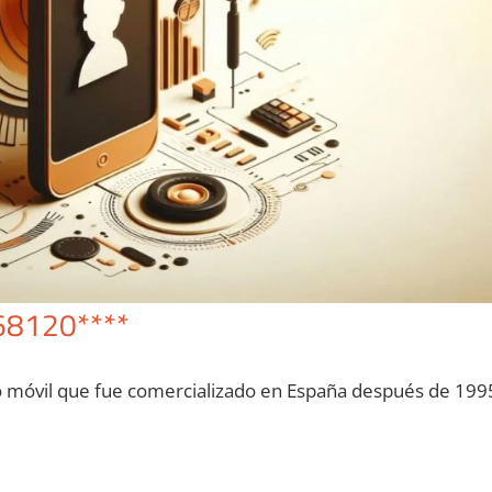
68120****
o móvil quе fue comercializado en España después dе 199