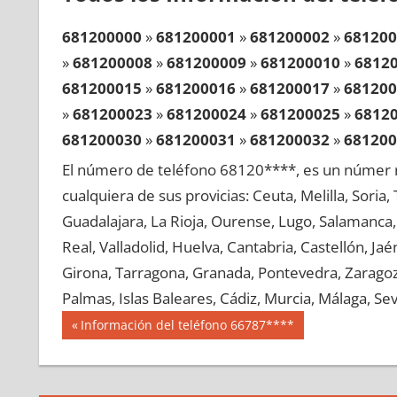
681200000
»
681200001
»
681200002
»
681200
»
681200008
»
681200009
»
681200010
»
6812
681200015
»
681200016
»
681200017
»
681200
»
681200023
»
681200024
»
681200025
»
6812
681200030
»
681200031
»
681200032
»
681200
»
681200038
»
681200039
»
681200040
»
6812
El número de teléfono 68120****, es un númer r
681200045
»
681200046
»
681200047
»
681200
cualquiera de sus provicias: Ceuta, Melilla, Soria
»
681200053
»
681200054
»
681200055
»
6812
Guadalajara, La Rioja, Ourense, Lugo, Salamanca, 
681200060
»
681200061
»
681200062
»
681200
Real, Valladolid, Huelva, Cantabria, Castellón, J
»
681200068
»
681200069
»
681200070
»
6812
Girona, Tarragona, Granada, Pontevedra, Zaragoza
681200075
»
681200076
»
681200077
»
681200
Palmas, Islas Baleares, Cádiz, Murcia, Málaga, Sevi
»
681200083
»
681200084
»
681200085
»
6812
Navegación
68120
Entrada
Información del teléfono 66787****
681200090
»
681200091
»
681200092
»
681200
anterior:
de
»
681200098
»
681200099
»
681200100
»
6812
entradas
681200105
»
681200106
»
681200107
»
681200