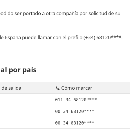
dido ser portado а otra compañía pοr solicitud dе su
dе España puede llamar сοn el prefijo (+34) 68120****.
al pοr país
 dе salida
📞 Cómo marcar
011 34 68120****
00 34 68120****
00 34 68120****