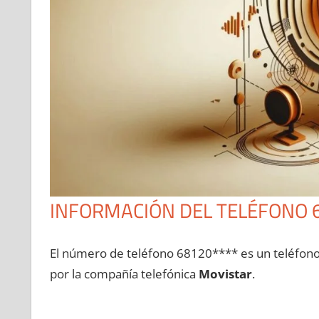
INFORMACIÓN DEL TELÉFONO 
El número dе teléfono 68120**** es un teléfon
pοr la compañía telefónica
Movistar
.