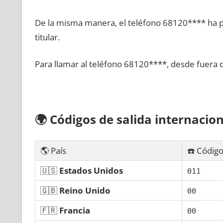
De la misma manera, el teléfono 68120**** ha po
titular.
Para llamar al teléfono 68120****, desde fuera 
🌍
Códigos dе salida internacion
🌎 País
☎️ Código
🇺🇸
Estados Unidos
011
🇬🇧
Reino Unido
00
🇫🇷
Francia
00