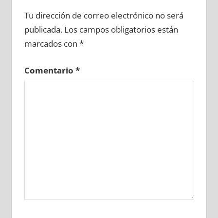
681260081
»
681260082
»
681260083
»
Tu dirección de correo electrónico no será
681260084
»
681260085
»
681260086
»
publicada.
Los campos obligatorios están
681260087
»
681260088
»
681260089
»
marcados con
*
681260090
»
681260091
»
681260092
»
681260093
»
681260094
»
681260095
»
Comentario
*
681260096
»
681260097
»
681260098
»
681260099
»
681260100
»
681260101
»
681260102
»
681260103
»
681260104
»
681260105
»
681260106
»
681260107
»
681260108
»
681260109
»
681260110
»
681260111
»
681260112
»
681260113
»
681260114
»
681260115
»
681260116
»
681260117
»
681260118
»
681260119
»
681260120
»
681260121
»
681260122
»
681260123
»
681260124
»
681260125
»
681260126
»
681260127
»
681260128
»