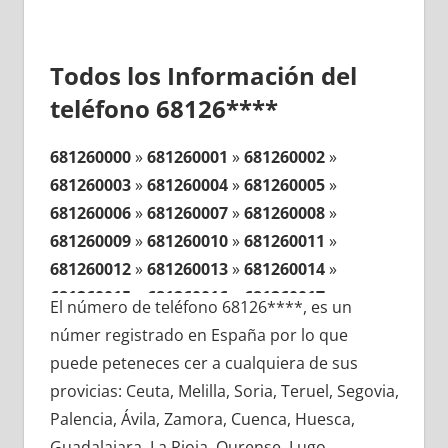
Todos los Información del
teléfono 68126****
681260000
»
681260001
»
681260002
»
681260003
»
681260004
»
681260005
»
681260006
»
681260007
»
681260008
»
681260009
»
681260010
»
681260011
»
681260012
»
681260013
»
681260014
»
681260015
»
681260016
»
681260017
»
El número de teléfono 68126****, es un
681260018
»
681260019
»
681260020
»
númer registrado en España por lo que
681260021
»
681260022
»
681260023
»
puede peteneces cer a cualquiera de sus
681260024
»
681260025
»
681260026
»
provicias: Ceuta, Melilla, Soria, Teruel, Segovia,
681260027
»
681260028
»
681260029
»
Palencia, Ávila, Zamora, Cuenca, Huesca,
681260030
»
681260031
»
681260032
»
Guadalajara, La Rioja, Ourense, Lugo,