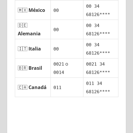
00 34
🇲🇽
México
00
68126****
🇩🇪
00 34
00
Alemania
68126****
00 34
🇮🇹
Italia
00
68126****
ο
0021
0021 34
🇧🇷
Brasil
0014
68126****
011 34
🇨🇦
Canadá
011
68126****