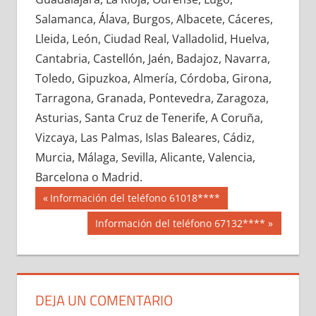
681260033
»
681260034
»
681260035
»
Salamanca, Álava, Burgos, Albacete, Cáceres,
681260036
»
681260037
»
681260038
»
Lleida, León, Ciudad Real, Valladolid, Huelva,
681260039
»
681260040
»
681260041
»
Cantabria, Castellón, Jaén, Badajoz, Navarra,
681260042
»
681260043
»
681260044
»
Toledo, Gipuzkoa, Almería, Córdoba, Girona,
681260045
»
681260046
»
681260047
»
Tarragona, Granada, Pontevedra, Zaragoza,
681260048
»
681260049
»
681260050
»
Asturias, Santa Cruz de Tenerife, A Coruña,
681260051
»
681260052
»
681260053
»
Vizcaya, Las Palmas, Islas Baleares, Cádiz,
681260054
»
681260055
»
681260056
»
Murcia, Málaga, Sevilla, Alicante, Valencia,
681260057
»
681260058
»
681260059
»
Barcelona o Madrid.
681260060
»
681260061
»
681260062
»
Navegación
68126
Entrada
Información del teléfono 61018****
681260063
»
681260064
»
681260065
»
anterior:
de
Siguiente
Información del teléfono 67132****
681260066
»
681260067
»
681260068
»
entrada:
entradas
681260069
»
681260070
»
681260071
»
681260072
»
681260073
»
681260074
»
681260075
»
681260076
»
681260077
»
DEJA UN COMENTARIO
681260078
»
681260079
»
681260080
»