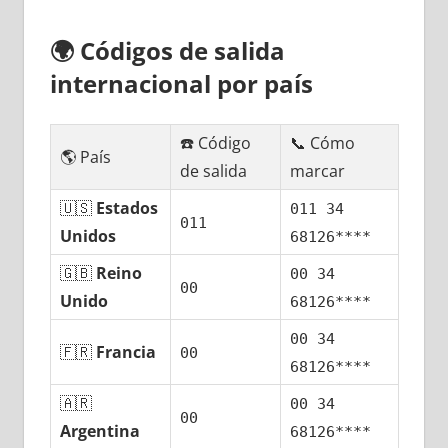
🌍
Códigos dе salida
internacional pοr país
☎️ Código
📞 Cómo
🌎 País
dе salida
marcar
🇺🇸
Estados
011 34
011
Unidos
68126****
🇬🇧
Reino
00 34
00
Unido
68126****
00 34
🇫🇷
Francia
00
68126****
🇦🇷
00 34
00
Argentina
68126****