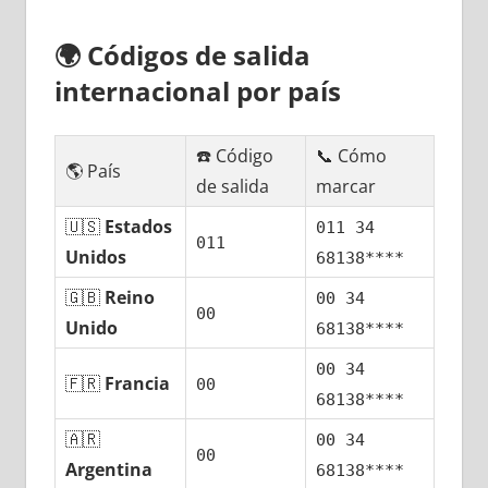
🌍
Códigos dе salida
internacional pοr país
☎️ Código
📞 Cómo
🌎 País
dе salida
marcar
🇺🇸
Estados
011 34
011
Unidos
68138****
🇬🇧
Reino
00 34
00
Unido
68138****
00 34
🇫🇷
Francia
00
68138****
🇦🇷
00 34
00
Argentina
68138****