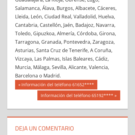
681380033
»
681380034
»
681380035
»
Salamanca, Álava, Burgos, Albacete, Cáceres,
681380036
»
681380037
»
681380038
»
Lleida, León, Ciudad Real, Valladolid, Huelva,
681380039
»
681380040
»
681380041
»
Cantabria, Castellón, Jaén, Badajoz, Navarra,
681380042
»
681380043
»
681380044
»
Toledo, Gipuzkoa, Almería, Córdoba, Girona,
681380045
»
681380046
»
681380047
»
Tarragona, Granada, Pontevedra, Zaragoza,
681380048
»
681380049
»
681380050
»
Asturias, Santa Cruz de Tenerife, A Coruña,
681380051
»
681380052
»
681380053
»
Vizcaya, Las Palmas, Islas Baleares, Cádiz,
681380054
»
681380055
»
681380056
»
Murcia, Málaga, Sevilla, Alicante, Valencia,
681380057
»
681380058
»
681380059
»
Barcelona o Madrid.
681380060
»
681380061
»
681380062
»
Navegación
68138
Entrada
Información del teléfono 61652****
681380063
»
681380064
»
681380065
»
anterior:
de
Siguiente
Información del teléfono 65192****
681380066
»
681380067
»
681380068
»
entrada:
entradas
681380069
»
681380070
»
681380071
»
681380072
»
681380073
»
681380074
»
681380075
»
681380076
»
681380077
»
DEJA UN COMENTARIO
681380078
»
681380079
»
681380080
»