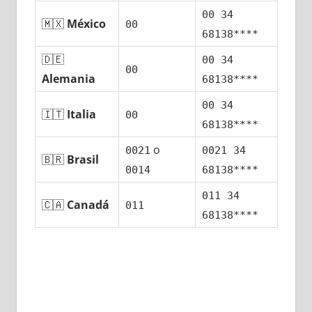
00 34
🇲🇽
México
00
68138****
🇩🇪
00 34
00
Alemania
68138****
00 34
🇮🇹
Italia
00
68138****
ο
0021
0021 34
🇧🇷
Brasil
0014
68138****
011 34
🇨🇦
Canadá
011
68138****