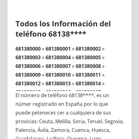
Todos los Información del
teléfono 68138****
681380000
»
681380001
»
681380002
»
681380003
»
681380004
»
681380005
»
681380006
»
681380007
»
681380008
»
681380009
»
681380010
»
681380011
»
681380012
»
681380013
»
681380014
»
681380015
»
681380016
»
681380017
»
El número de teléfono 68138****, es un
681380018
»
681380019
»
681380020
»
númer registrado en España por lo que
681380021
»
681380022
»
681380023
»
puede peteneces cer a cualquiera de sus
681380024
»
681380025
»
681380026
»
provicias: Ceuta, Melilla, Soria, Teruel, Segovia,
681380027
»
681380028
»
681380029
»
Palencia, Ávila, Zamora, Cuenca, Huesca,
681380030
»
681380031
»
681380032
»
Guadalajara, La Rioja, Ourense, Lugo,