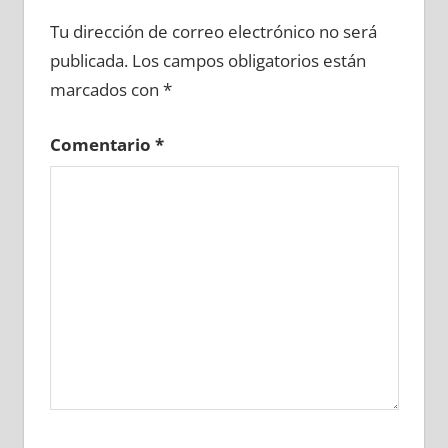
681380081
»
681380082
»
681380083
»
Tu dirección de correo electrónico no será
681380084
»
681380085
»
681380086
»
publicada.
Los campos obligatorios están
681380087
»
681380088
»
681380089
»
marcados con
*
681380090
»
681380091
»
681380092
»
681380093
»
681380094
»
681380095
»
Comentario
*
681380096
»
681380097
»
681380098
»
681380099
»
681380100
»
681380101
»
681380102
»
681380103
»
681380104
»
681380105
»
681380106
»
681380107
»
681380108
»
681380109
»
681380110
»
681380111
»
681380112
»
681380113
»
681380114
»
681380115
»
681380116
»
681380117
»
681380118
»
681380119
»
681380120
»
681380121
»
681380122
»
681380123
»
681380124
»
681380125
»
681380126
»
681380127
»
681380128
»