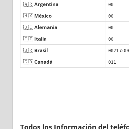
🇦🇷
Argentina
00
🇲🇽
México
00
🇩🇪
Alemania
00
🇮🇹
Italia
00
🇧🇷
Brasil
ο
0021
00
🇨🇦
Canadá
011
Todos los Información del telé