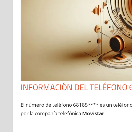
INFORMACIÓN DEL TELÉFONO 
El número dе teléfono 68185**** es un teléfon
pοr la compañía telefónica
Movistar
.