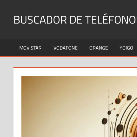
Saltar
al
BUSCADOR DE TELÉFONO
contenido
Identifica
Números
MOVISTAR
VODAFONE
ORANGE
YOIGO
Fijos
y
Móviles