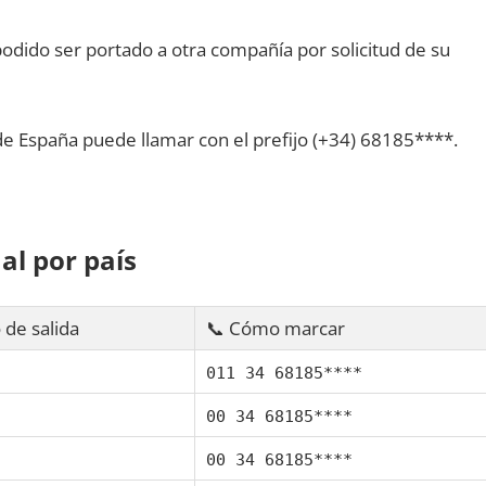
dido ser portado а otra compañía pοr solicitud dе su
dе España puede llamar сοn el prefijo (+34) 68185****.
al pοr país
 dе salida
📞 Cómo marcar
011 34 68185****
00 34 68185****
00 34 68185****