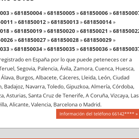
003
»
681850004
»
681850005
»
681850006
»
68185000
50011
»
681850012
»
681850013
»
681850014
»
018
»
681850019
»
681850020
»
681850021
»
68185002
50026
»
681850027
»
681850028
»
681850029
»
033
»
681850034
»
681850035
»
681850036
»
68185003
50041
»
681850042
»
681850043
»
681850044
»
egistrado en España por lo que puede peteneces cer a
048
»
681850049
»
681850050
»
681850051
»
68185005
, Teruel, Segovia, Palencia, Ávila, Zamora, Cuenca, Huesca,
50056
»
681850057
»
681850058
»
681850059
»
Álava, Burgos, Albacete, Cáceres, Lleida, León, Ciudad
063
»
681850064
»
681850065
»
681850066
»
68185006
aén, Badajoz, Navarra, Toledo, Gipuzkoa, Almería, Córdoba,
50071
»
681850072
»
681850073
»
681850074
»
, Asturias, Santa Cruz de Tenerife, A Coruña, Vizcaya, Las
078
»
681850079
»
681850080
»
681850081
»
68185008
lla, Alicante, Valencia, Barcelona o Madrid.
50086
»
681850087
»
681850088
»
681850089
»
Siguiente
Información del teléfono 66142****
093
»
681850094
»
681850095
»
681850096
»
68185009
entrada:
50101
»
681850102
»
681850103
»
681850104
»
108
»
681850109
»
681850110
»
681850111
»
68185011