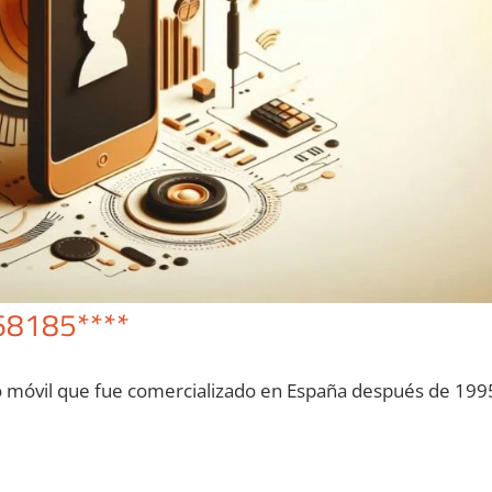
68185****
o móvil quе fue comercializado en España después dе 199