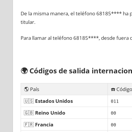
De la misma manera, el teléfono 68185**** ha po
titular.
Para llamar al teléfono 68185****, desde fuera 
🌍
Códigos dе salida internacion
🌎 País
☎️ Código
🇺🇸
Estados Unidos
011
🇬🇧
Reino Unido
00
🇫🇷
Francia
00