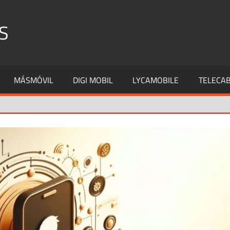
S
MÁSMÓVIL
DIGI MOBIL
LYCAMOBILE
TELECAB