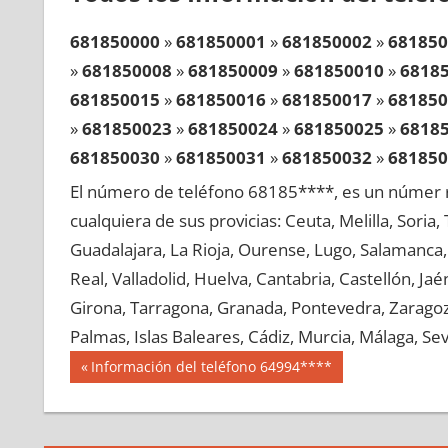
681850000
»
681850001
»
681850002
»
681850
»
681850008
»
681850009
»
681850010
»
6818
681850015
»
681850016
»
681850017
»
681850
»
681850023
»
681850024
»
681850025
»
6818
681850030
»
681850031
»
681850032
»
681850
»
681850038
»
681850039
»
681850040
»
6818
El número de teléfono 68185****, es un númer r
681850045
»
681850046
»
681850047
»
681850
cualquiera de sus provicias: Ceuta, Melilla, Soria
»
681850053
»
681850054
»
681850055
»
6818
Guadalajara, La Rioja, Ourense, Lugo, Salamanca, 
681850060
»
681850061
»
681850062
»
681850
Real, Valladolid, Huelva, Cantabria, Castellón, J
»
681850068
»
681850069
»
681850070
»
6818
Girona, Tarragona, Granada, Pontevedra, Zaragoza
681850075
»
681850076
»
681850077
»
681850
Palmas, Islas Baleares, Cádiz, Murcia, Málaga, Sevi
»
681850083
»
681850084
»
681850085
»
6818
Navegación
68185
Entrada
Información del teléfono 64994****
681850090
»
681850091
»
681850092
»
681850
anterior:
de
»
681850098
»
681850099
»
681850100
»
6818
entradas
681850105
»
681850106
»
681850107
»
681850