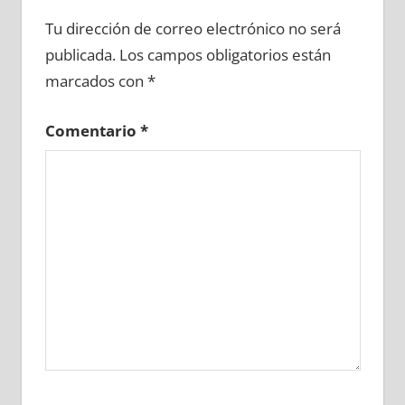
681900081
»
681900082
»
681900083
»
Tu dirección de correo electrónico no será
681900084
»
681900085
»
681900086
»
publicada.
Los campos obligatorios están
681900087
»
681900088
»
681900089
»
marcados con
*
681900090
»
681900091
»
681900092
»
681900093
»
681900094
»
681900095
»
Comentario
*
681900096
»
681900097
»
681900098
»
681900099
»
681900100
»
681900101
»
681900102
»
681900103
»
681900104
»
681900105
»
681900106
»
681900107
»
681900108
»
681900109
»
681900110
»
681900111
»
681900112
»
681900113
»
681900114
»
681900115
»
681900116
»
681900117
»
681900118
»
681900119
»
681900120
»
681900121
»
681900122
»
681900123
»
681900124
»
681900125
»
681900126
»
681900127
»
681900128
»