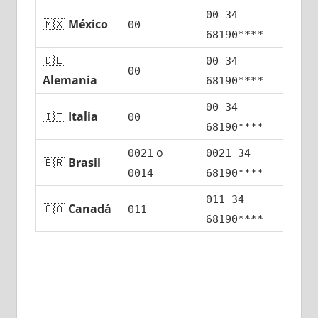
00 34
🇲🇽
México
00
68190****
🇩🇪
00 34
00
Alemania
68190****
00 34
🇮🇹
Italia
00
68190****
ο
0021
0021 34
🇧🇷
Brasil
0014
68190****
011 34
🇨🇦
Canadá
011
68190****