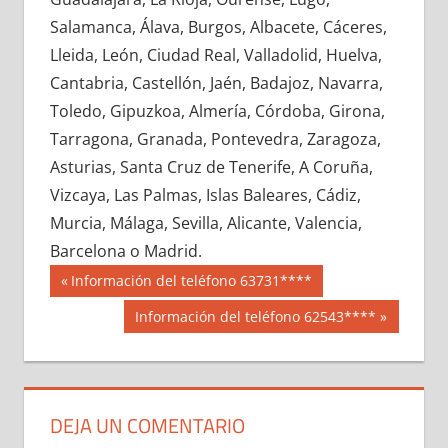
681900033
»
681900034
»
681900035
»
Salamanca, Álava, Burgos, Albacete, Cáceres,
681900036
»
681900037
»
681900038
»
Lleida, León, Ciudad Real, Valladolid, Huelva,
681900039
»
681900040
»
681900041
»
Cantabria, Castellón, Jaén, Badajoz, Navarra,
681900042
»
681900043
»
681900044
»
Toledo, Gipuzkoa, Almería, Córdoba, Girona,
681900045
»
681900046
»
681900047
»
Tarragona, Granada, Pontevedra, Zaragoza,
681900048
»
681900049
»
681900050
»
Asturias, Santa Cruz de Tenerife, A Coruña,
681900051
»
681900052
»
681900053
»
Vizcaya, Las Palmas, Islas Baleares, Cádiz,
681900054
»
681900055
»
681900056
»
Murcia, Málaga, Sevilla, Alicante, Valencia,
681900057
»
681900058
»
681900059
»
Barcelona o Madrid.
681900060
»
681900061
»
681900062
»
Navegación
68190
Entrada
Información del teléfono 63731****
681900063
»
681900064
»
681900065
»
anterior:
de
Siguiente
Información del teléfono 62543****
681900066
»
681900067
»
681900068
»
entrada:
entradas
681900069
»
681900070
»
681900071
»
681900072
»
681900073
»
681900074
»
681900075
»
681900076
»
681900077
»
DEJA UN COMENTARIO
681900078
»
681900079
»
681900080
»