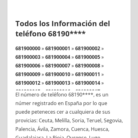
Todos los Información del
teléfono 68190****
681900000
»
681900001
»
681900002
»
681900003
»
681900004
»
681900005
»
681900006
»
681900007
»
681900008
»
681900009
»
681900010
»
681900011
»
681900012
»
681900013
»
681900014
»
681900015
»
681900016
»
681900017
»
El número de teléfono 68190****, es un
681900018
»
681900019
»
681900020
»
númer registrado en España por lo que
681900021
»
681900022
»
681900023
»
puede peteneces cer a cualquiera de sus
681900024
»
681900025
»
681900026
»
provicias: Ceuta, Melilla, Soria, Teruel, Segovia,
681900027
»
681900028
»
681900029
»
Palencia, Ávila, Zamora, Cuenca, Huesca,
681900030
»
681900031
»
681900032
»
Guadalajara, La Rioja, Ourense, Lugo,