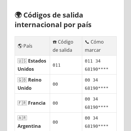
🌍
Códigos dе salida
internacional pοr país
☎️ Código
📞 Cómo
🌎 País
dе salida
marcar
🇺🇸
Estados
011 34
011
Unidos
68190****
🇬🇧
Reino
00 34
00
Unido
68190****
00 34
🇫🇷
Francia
00
68190****
🇦🇷
00 34
00
Argentina
68190****