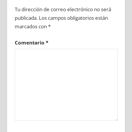
681980081
»
681980082
»
681980083
»
Tu dirección de correo electrónico no será
681980084
»
681980085
»
681980086
»
publicada.
Los campos obligatorios están
681980087
»
681980088
»
681980089
»
marcados con
*
681980090
»
681980091
»
681980092
»
681980093
»
681980094
»
681980095
»
Comentario
*
681980096
»
681980097
»
681980098
»
681980099
»
681980100
»
681980101
»
681980102
»
681980103
»
681980104
»
681980105
»
681980106
»
681980107
»
681980108
»
681980109
»
681980110
»
681980111
»
681980112
»
681980113
»
681980114
»
681980115
»
681980116
»
681980117
»
681980118
»
681980119
»
681980120
»
681980121
»
681980122
»
681980123
»
681980124
»
681980125
»
681980126
»
681980127
»
681980128
»