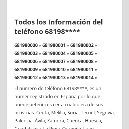
Todos los Información del
teléfono 68198****
681980000
»
681980001
»
681980002
»
681980003
»
681980004
»
681980005
»
681980006
»
681980007
»
681980008
»
681980009
»
681980010
»
681980011
»
681980012
»
681980013
»
681980014
»
681980015
»
681980016
»
681980017
»
El número de teléfono 68198****, es un
681980018
»
681980019
»
681980020
»
númer registrado en España por lo que
681980021
»
681980022
»
681980023
»
puede peteneces cer a cualquiera de sus
681980024
»
681980025
»
681980026
»
provicias: Ceuta, Melilla, Soria, Teruel, Segovia,
681980027
»
681980028
»
681980029
»
Palencia, Ávila, Zamora, Cuenca, Huesca,
681980030
»
681980031
»
681980032
»
Guadalajara, La Rioja, Ourense, Lugo,