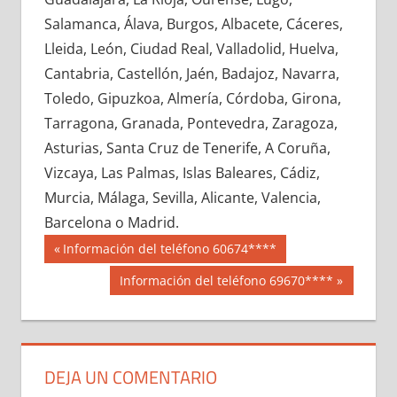
681980033
»
681980034
»
681980035
»
Salamanca, Álava, Burgos, Albacete, Cáceres,
681980036
»
681980037
»
681980038
»
Lleida, León, Ciudad Real, Valladolid, Huelva,
681980039
»
681980040
»
681980041
»
Cantabria, Castellón, Jaén, Badajoz, Navarra,
681980042
»
681980043
»
681980044
»
Toledo, Gipuzkoa, Almería, Córdoba, Girona,
681980045
»
681980046
»
681980047
»
Tarragona, Granada, Pontevedra, Zaragoza,
681980048
»
681980049
»
681980050
»
Asturias, Santa Cruz de Tenerife, A Coruña,
681980051
»
681980052
»
681980053
»
Vizcaya, Las Palmas, Islas Baleares, Cádiz,
681980054
»
681980055
»
681980056
»
Murcia, Málaga, Sevilla, Alicante, Valencia,
681980057
»
681980058
»
681980059
»
Barcelona o Madrid.
681980060
»
681980061
»
681980062
»
Navegación
68198
Entrada
Información del teléfono 60674****
681980063
»
681980064
»
681980065
»
anterior:
de
Siguiente
Información del teléfono 69670****
681980066
»
681980067
»
681980068
»
entrada:
entradas
681980069
»
681980070
»
681980071
»
681980072
»
681980073
»
681980074
»
681980075
»
681980076
»
681980077
»
DEJA UN COMENTARIO
681980078
»
681980079
»
681980080
»