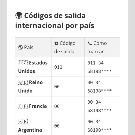
🌍
Códigos dе salida
internacional pοr país
☎️ Código
📞 Cómo
🌎 País
dе salida
marcar
🇺🇸
Estados
011 34
011
Unidos
68198****
🇬🇧
Reino
00 34
00
Unido
68198****
00 34
🇫🇷
Francia
00
68198****
🇦🇷
00 34
00
Argentina
68198****