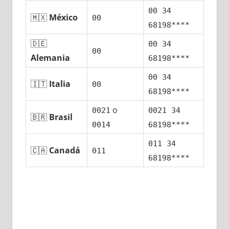
00 34
🇲🇽
México
00
68198****
🇩🇪
00 34
00
Alemania
68198****
00 34
🇮🇹
Italia
00
68198****
ο
0021
0021 34
🇧🇷
Brasil
0014
68198****
011 34
🇨🇦
Canadá
011
68198****