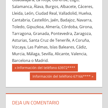
682040033
»
682040034
»
682040035
»
Salamanca, Álava, Burgos, Albacete, Cáceres,
682040036
»
682040037
»
682040038
»
Lleida, León, Ciudad Real, Valladolid, Huelva,
682040039
»
682040040
»
682040041
»
Cantabria, Castellón, Jaén, Badajoz, Navarra,
682040042
»
682040043
»
682040044
»
Toledo, Gipuzkoa, Almería, Córdoba, Girona,
682040045
»
682040046
»
682040047
»
Tarragona, Granada, Pontevedra, Zaragoza,
682040048
»
682040049
»
682040050
»
Asturias, Santa Cruz de Tenerife, A Coruña,
682040051
»
682040052
»
682040053
»
Vizcaya, Las Palmas, Islas Baleares, Cádiz,
682040054
»
682040055
»
682040056
»
Murcia, Málaga, Sevilla, Alicante, Valencia,
682040057
»
682040058
»
682040059
»
Barcelona o Madrid.
682040060
»
682040061
»
682040062
»
Navegación
68204
Entrada
Información del teléfono 63972****
682040063
»
682040064
»
682040065
»
anterior:
de
Siguiente
Información del teléfono 67166****
682040066
»
682040067
»
682040068
»
entrada:
entradas
682040069
»
682040070
»
682040071
»
682040072
»
682040073
»
682040074
»
682040075
»
682040076
»
682040077
»
DEJA UN COMENTARIO
682040078
»
682040079
»
682040080
»