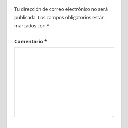
682040081
»
682040082
»
682040083
»
Tu dirección de correo electrónico no será
682040084
»
682040085
»
682040086
»
publicada.
Los campos obligatorios están
682040087
»
682040088
»
682040089
»
marcados con
*
682040090
»
682040091
»
682040092
»
682040093
»
682040094
»
682040095
»
Comentario
*
682040096
»
682040097
»
682040098
»
682040099
»
682040100
»
682040101
»
682040102
»
682040103
»
682040104
»
682040105
»
682040106
»
682040107
»
682040108
»
682040109
»
682040110
»
682040111
»
682040112
»
682040113
»
682040114
»
682040115
»
682040116
»
682040117
»
682040118
»
682040119
»
682040120
»
682040121
»
682040122
»
682040123
»
682040124
»
682040125
»
682040126
»
682040127
»
682040128
»