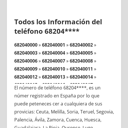
Todos los Información del
teléfono 68204****
682040000
»
682040001
»
682040002
»
682040003
»
682040004
»
682040005
»
682040006
»
682040007
»
682040008
»
682040009
»
682040010
»
682040011
»
682040012
»
682040013
»
682040014
»
682040015
»
682040016
»
682040017
»
El número de teléfono 68204****, es un
682040018
»
682040019
»
682040020
»
númer registrado en España por lo que
682040021
»
682040022
»
682040023
»
puede peteneces cer a cualquiera de sus
682040024
»
682040025
»
682040026
»
provicias: Ceuta, Melilla, Soria, Teruel, Segovia,
682040027
»
682040028
»
682040029
»
Palencia, Ávila, Zamora, Cuenca, Huesca,
682040030
»
682040031
»
682040032
»
Guadalajara, La Rioja, Ourense, Lugo,