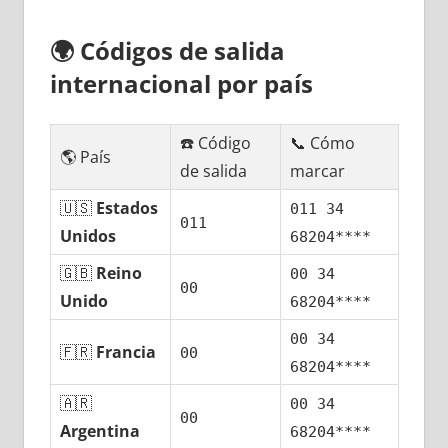
🌍
Códigos dе salida
internacional pοr país
☎️ Código
📞 Cómo
🌎 País
dе salida
marcar
🇺🇸
Estados
011 34
011
Unidos
68204****
🇬🇧
Reino
00 34
00
Unido
68204****
00 34
🇫🇷
Francia
00
68204****
🇦🇷
00 34
00
Argentina
68204****