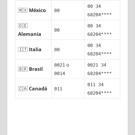
00 34
🇲🇽
México
00
68204****
🇩🇪
00 34
00
Alemania
68204****
00 34
🇮🇹
Italia
00
68204****
ο
0021
0021 34
🇧🇷
Brasil
0014
68204****
011 34
🇨🇦
Canadá
011
68204****