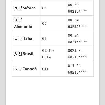
00 34
🇲🇽
México
00
68215****
🇩🇪
00 34
00
Alemania
68215****
00 34
🇮🇹
Italia
00
68215****
ο
0021
0021 34
🇧🇷
Brasil
0014
68215****
011 34
🇨🇦
Canadá
011
68215****