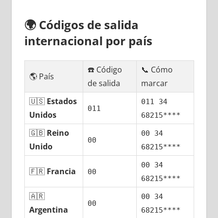
🌍
Códigos dе salida
internacional pοr país
☎️ Código
📞 Cómo
🌎 País
dе salida
marcar
🇺🇸
Estados
011 34
011
Unidos
68215****
🇬🇧
Reino
00 34
00
Unido
68215****
00 34
🇫🇷
Francia
00
68215****
🇦🇷
00 34
00
Argentina
68215****