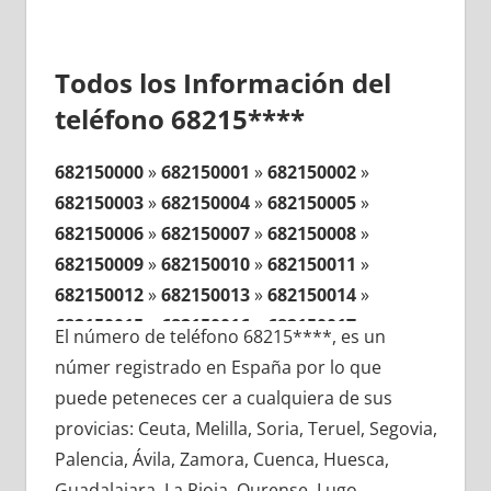
Todos los Información del
teléfono 68215****
682150000
»
682150001
»
682150002
»
682150003
»
682150004
»
682150005
»
682150006
»
682150007
»
682150008
»
682150009
»
682150010
»
682150011
»
682150012
»
682150013
»
682150014
»
682150015
»
682150016
»
682150017
»
El número de teléfono 68215****, es un
682150018
»
682150019
»
682150020
»
númer registrado en España por lo que
682150021
»
682150022
»
682150023
»
puede peteneces cer a cualquiera de sus
682150024
»
682150025
»
682150026
»
provicias: Ceuta, Melilla, Soria, Teruel, Segovia,
682150027
»
682150028
»
682150029
»
Palencia, Ávila, Zamora, Cuenca, Huesca,
682150030
»
682150031
»
682150032
»
Guadalajara, La Rioja, Ourense, Lugo,