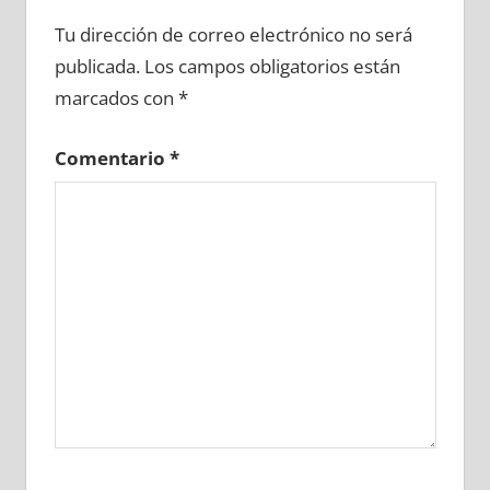
682150081
»
682150082
»
682150083
»
Tu dirección de correo electrónico no será
682150084
»
682150085
»
682150086
»
publicada.
Los campos obligatorios están
682150087
»
682150088
»
682150089
»
marcados con
*
682150090
»
682150091
»
682150092
»
682150093
»
682150094
»
682150095
»
Comentario
*
682150096
»
682150097
»
682150098
»
682150099
»
682150100
»
682150101
»
682150102
»
682150103
»
682150104
»
682150105
»
682150106
»
682150107
»
682150108
»
682150109
»
682150110
»
682150111
»
682150112
»
682150113
»
682150114
»
682150115
»
682150116
»
682150117
»
682150118
»
682150119
»
682150120
»
682150121
»
682150122
»
682150123
»
682150124
»
682150125
»
682150126
»
682150127
»
682150128
»