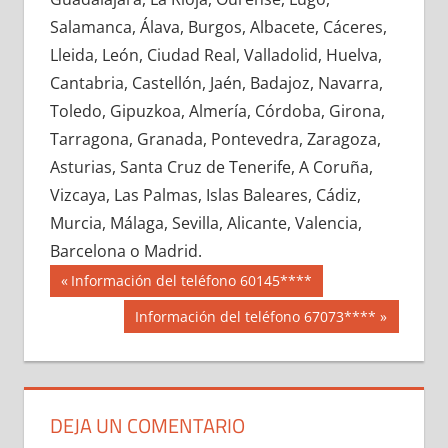
682150033
»
682150034
»
682150035
»
Salamanca, Álava, Burgos, Albacete, Cáceres,
682150036
»
682150037
»
682150038
»
Lleida, León, Ciudad Real, Valladolid, Huelva,
682150039
»
682150040
»
682150041
»
Cantabria, Castellón, Jaén, Badajoz, Navarra,
682150042
»
682150043
»
682150044
»
Toledo, Gipuzkoa, Almería, Córdoba, Girona,
682150045
»
682150046
»
682150047
»
Tarragona, Granada, Pontevedra, Zaragoza,
682150048
»
682150049
»
682150050
»
Asturias, Santa Cruz de Tenerife, A Coruña,
682150051
»
682150052
»
682150053
»
Vizcaya, Las Palmas, Islas Baleares, Cádiz,
682150054
»
682150055
»
682150056
»
Murcia, Málaga, Sevilla, Alicante, Valencia,
682150057
»
682150058
»
682150059
»
Barcelona o Madrid.
682150060
»
682150061
»
682150062
»
Navegación
68215
Entrada
Información del teléfono 60145****
682150063
»
682150064
»
682150065
»
anterior:
de
Siguiente
Información del teléfono 67073****
682150066
»
682150067
»
682150068
»
entrada:
entradas
682150069
»
682150070
»
682150071
»
682150072
»
682150073
»
682150074
»
682150075
»
682150076
»
682150077
»
DEJA UN COMENTARIO
682150078
»
682150079
»
682150080
»