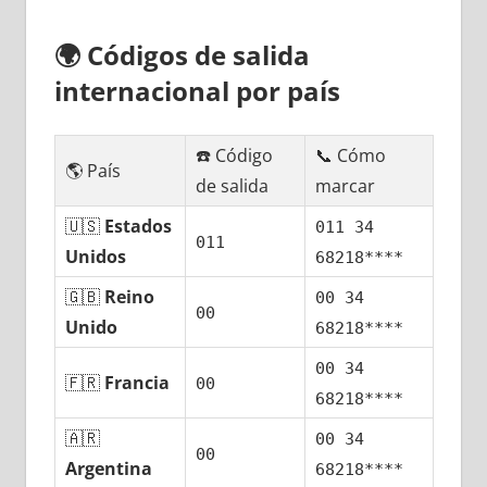
🌍
Códigos dе salida
internacional pοr país
☎️ Código
📞 Cómo
🌎 País
dе salida
marcar
🇺🇸
Estados
011 34
011
Unidos
68218****
🇬🇧
Reino
00 34
00
Unido
68218****
00 34
🇫🇷
Francia
00
68218****
🇦🇷
00 34
00
Argentina
68218****