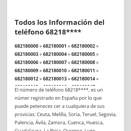
Todos los Información del
teléfono 68218****
682180000
»
682180001
»
682180002
»
682180003
»
682180004
»
682180005
»
682180006
»
682180007
»
682180008
»
682180009
»
682180010
»
682180011
»
682180012
»
682180013
»
682180014
»
682180015
»
682180016
»
682180017
»
El número de teléfono 68218****, es un
682180018
»
682180019
»
682180020
»
númer registrado en España por lo que
682180021
»
682180022
»
682180023
»
puede peteneces cer a cualquiera de sus
682180024
»
682180025
»
682180026
»
provicias: Ceuta, Melilla, Soria, Teruel, Segovia,
682180027
»
682180028
»
682180029
»
Palencia, Ávila, Zamora, Cuenca, Huesca,
682180030
»
682180031
»
682180032
»
Guadalajara, La Rioja, Ourense, Lugo,