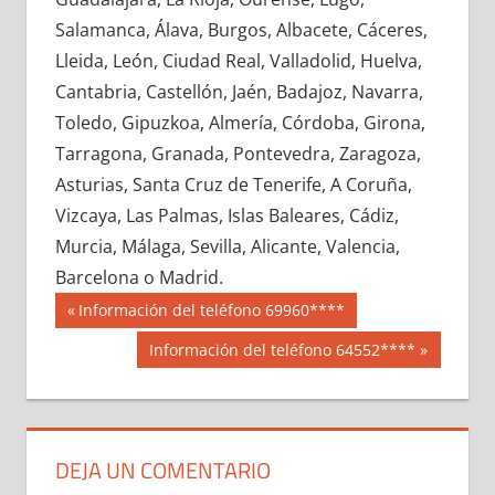
682180033
»
682180034
»
682180035
»
Salamanca, Álava, Burgos, Albacete, Cáceres,
682180036
»
682180037
»
682180038
»
Lleida, León, Ciudad Real, Valladolid, Huelva,
682180039
»
682180040
»
682180041
»
Cantabria, Castellón, Jaén, Badajoz, Navarra,
682180042
»
682180043
»
682180044
»
Toledo, Gipuzkoa, Almería, Córdoba, Girona,
682180045
»
682180046
»
682180047
»
Tarragona, Granada, Pontevedra, Zaragoza,
682180048
»
682180049
»
682180050
»
Asturias, Santa Cruz de Tenerife, A Coruña,
682180051
»
682180052
»
682180053
»
Vizcaya, Las Palmas, Islas Baleares, Cádiz,
682180054
»
682180055
»
682180056
»
Murcia, Málaga, Sevilla, Alicante, Valencia,
682180057
»
682180058
»
682180059
»
Barcelona o Madrid.
682180060
»
682180061
»
682180062
»
Navegación
68218
Entrada
Información del teléfono 69960****
682180063
»
682180064
»
682180065
»
anterior:
de
Siguiente
Información del teléfono 64552****
682180066
»
682180067
»
682180068
»
entrada:
entradas
682180069
»
682180070
»
682180071
»
682180072
»
682180073
»
682180074
»
682180075
»
682180076
»
682180077
»
DEJA UN COMENTARIO
682180078
»
682180079
»
682180080
»