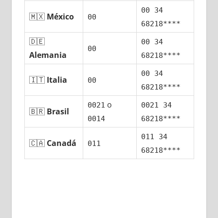
00 34
🇲🇽
México
00
68218****
🇩🇪
00 34
00
Alemania
68218****
00 34
🇮🇹
Italia
00
68218****
ο
0021
0021 34
🇧🇷
Brasil
0014
68218****
011 34
🇨🇦
Canadá
011
68218****