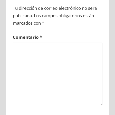
682180081
»
682180082
»
682180083
»
Tu dirección de correo electrónico no será
682180084
»
682180085
»
682180086
»
publicada.
Los campos obligatorios están
682180087
»
682180088
»
682180089
»
marcados con
*
682180090
»
682180091
»
682180092
»
682180093
»
682180094
»
682180095
»
Comentario
*
682180096
»
682180097
»
682180098
»
682180099
»
682180100
»
682180101
»
682180102
»
682180103
»
682180104
»
682180105
»
682180106
»
682180107
»
682180108
»
682180109
»
682180110
»
682180111
»
682180112
»
682180113
»
682180114
»
682180115
»
682180116
»
682180117
»
682180118
»
682180119
»
682180120
»
682180121
»
682180122
»
682180123
»
682180124
»
682180125
»
682180126
»
682180127
»
682180128
»