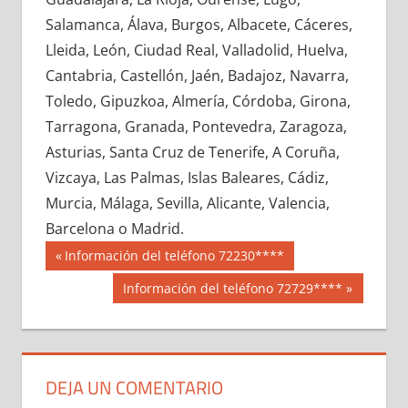
682320033
»
682320034
»
682320035
»
Salamanca, Álava, Burgos, Albacete, Cáceres,
682320036
»
682320037
»
682320038
»
Lleida, León, Ciudad Real, Valladolid, Huelva,
682320039
»
682320040
»
682320041
»
Cantabria, Castellón, Jaén, Badajoz, Navarra,
682320042
»
682320043
»
682320044
»
Toledo, Gipuzkoa, Almería, Córdoba, Girona,
682320045
»
682320046
»
682320047
»
Tarragona, Granada, Pontevedra, Zaragoza,
682320048
»
682320049
»
682320050
»
Asturias, Santa Cruz de Tenerife, A Coruña,
682320051
»
682320052
»
682320053
»
Vizcaya, Las Palmas, Islas Baleares, Cádiz,
682320054
»
682320055
»
682320056
»
Murcia, Málaga, Sevilla, Alicante, Valencia,
682320057
»
682320058
»
682320059
»
Barcelona o Madrid.
682320060
»
682320061
»
682320062
»
Navegación
68232
Entrada
Información del teléfono 72230****
682320063
»
682320064
»
682320065
»
anterior:
de
Siguiente
Información del teléfono 72729****
682320066
»
682320067
»
682320068
»
entrada:
entradas
682320069
»
682320070
»
682320071
»
682320072
»
682320073
»
682320074
»
682320075
»
682320076
»
682320077
»
DEJA UN COMENTARIO
682320078
»
682320079
»
682320080
»