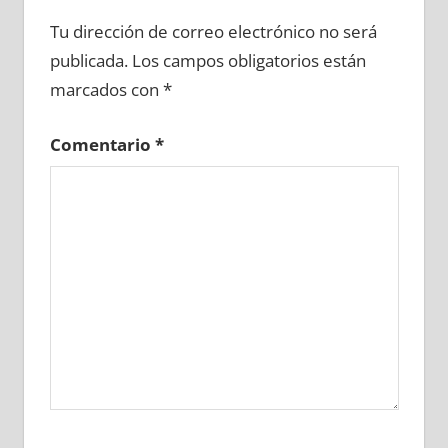
682320081
»
682320082
»
682320083
»
Tu dirección de correo electrónico no será
682320084
»
682320085
»
682320086
»
publicada.
Los campos obligatorios están
682320087
»
682320088
»
682320089
»
marcados con
*
682320090
»
682320091
»
682320092
»
682320093
»
682320094
»
682320095
»
Comentario
*
682320096
»
682320097
»
682320098
»
682320099
»
682320100
»
682320101
»
682320102
»
682320103
»
682320104
»
682320105
»
682320106
»
682320107
»
682320108
»
682320109
»
682320110
»
682320111
»
682320112
»
682320113
»
682320114
»
682320115
»
682320116
»
682320117
»
682320118
»
682320119
»
682320120
»
682320121
»
682320122
»
682320123
»
682320124
»
682320125
»
682320126
»
682320127
»
682320128
»