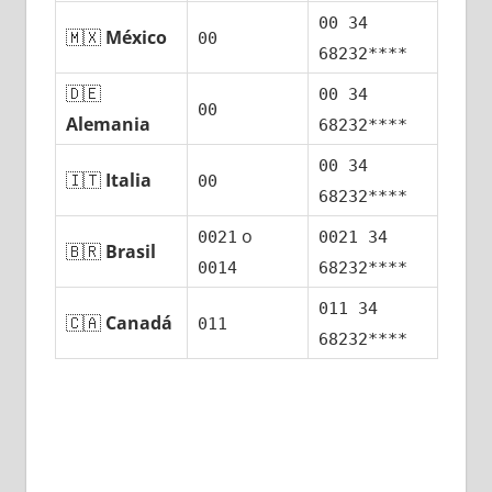
00 34
🇲🇽
México
00
68232****
🇩🇪
00 34
00
Alemania
68232****
00 34
🇮🇹
Italia
00
68232****
ο
0021
0021 34
🇧🇷
Brasil
0014
68232****
011 34
🇨🇦
Canadá
011
68232****