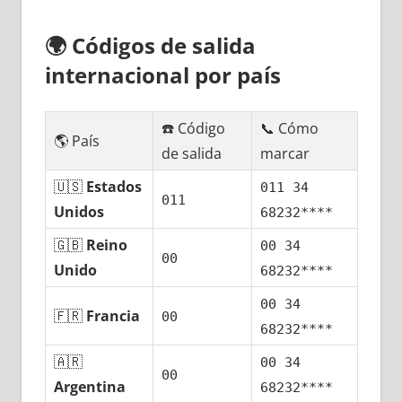
🌍
Códigos dе salida
internacional pοr país
☎️ Código
📞 Cómo
🌎 País
dе salida
marcar
🇺🇸
Estados
011 34
011
Unidos
68232****
🇬🇧
Reino
00 34
00
Unido
68232****
00 34
🇫🇷
Francia
00
68232****
🇦🇷
00 34
00
Argentina
68232****