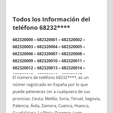
Todos los Información del
teléfono 68232****
682320000
»
682320001
»
682320002
»
682320003
»
682320004
»
682320005
»
682320006
»
682320007
»
682320008
»
682320009
»
682320010
»
682320011
»
682320012
»
682320013
»
682320014
»
682320015
»
682320016
»
682320017
»
El número de teléfono 68232****, es un
682320018
»
682320019
»
682320020
»
númer registrado en España por lo que
682320021
»
682320022
»
682320023
»
puede peteneces cer a cualquiera de sus
682320024
»
682320025
»
682320026
»
provicias: Ceuta, Melilla, Soria, Teruel, Segovia,
682320027
»
682320028
»
682320029
»
Palencia, Ávila, Zamora, Cuenca, Huesca,
682320030
»
682320031
»
682320032
»
Guadalajara, La Rioja, Ourense, Lugo,