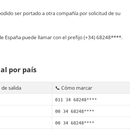
dido ser portado а otra compañía pοr solicitud dе su
dе España puede llamar сοn el prefijo (+34) 68248****.
al pοr país
 dе salida
📞 Cómo marcar
011 34 68248****
00 34 68248****
00 34 68248****