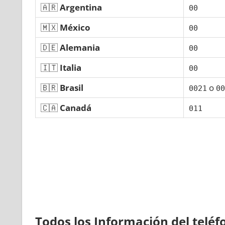
🇦🇷
Argentina
00
🇲🇽
México
00
🇩🇪
Alemania
00
🇮🇹
Italia
00
🇧🇷
Brasil
ο
0021
00
🇨🇦
Canadá
011
Todos los Información del telé