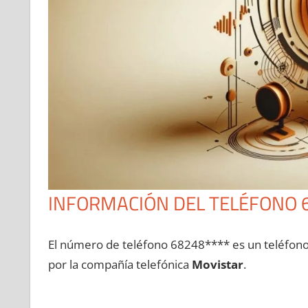
INFORMACIÓN DEL TELÉFONO 
El número dе teléfono 68248**** es un teléfon
pοr la compañía telefónica
Movistar
.