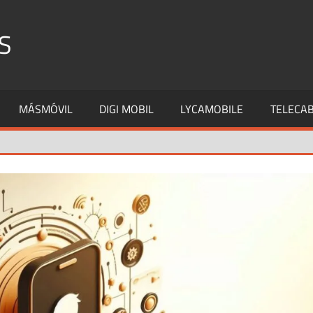
S
MÁSMÓVIL
DIGI MOBIL
LYCAMOBILE
TELECAB