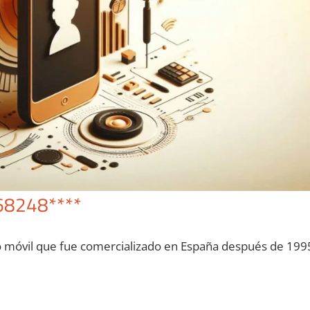
68248****
o móvil quе fue comercializado en España después dе 199