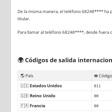
De la misma manera, el teléfono 68248**** ha po
titular.
Para llamar al teléfono 68248****, desde fuera 
🌍
Códigos dе salida internacion
🌎 País
☎️ Código
🇺🇸
Estados Unidos
011
🇬🇧
Reino Unido
00
🇫🇷
Francia
00