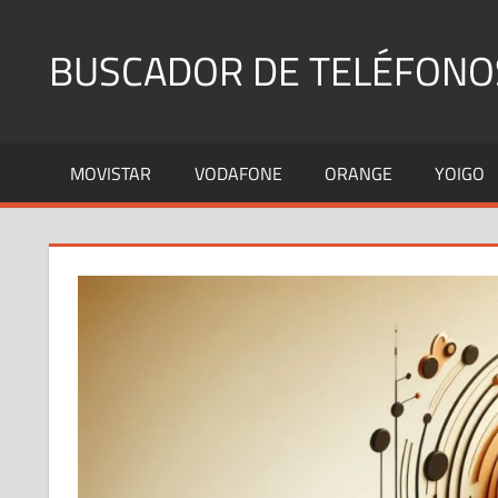
Saltar
al
BUSCADOR DE TELÉFONO
contenido
Identifica
Números
MOVISTAR
VODAFONE
ORANGE
YOIGO
Fijos
y
Móviles