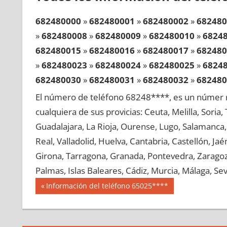
682480000
»
682480001
»
682480002
»
682480
»
682480008
»
682480009
»
682480010
»
6824
682480015
»
682480016
»
682480017
»
682480
»
682480023
»
682480024
»
682480025
»
6824
682480030
»
682480031
»
682480032
»
682480
»
682480038
»
682480039
»
682480040
»
6824
El número de teléfono 68248****, es un númer r
682480045
»
682480046
»
682480047
»
682480
cualquiera de sus provicias: Ceuta, Melilla, Soria
»
682480053
»
682480054
»
682480055
»
6824
Guadalajara, La Rioja, Ourense, Lugo, Salamanca, 
682480060
»
682480061
»
682480062
»
682480
Real, Valladolid, Huelva, Cantabria, Castellón, J
»
682480068
»
682480069
»
682480070
»
6824
Girona, Tarragona, Granada, Pontevedra, Zaragoza
682480075
»
682480076
»
682480077
»
682480
Palmas, Islas Baleares, Cádiz, Murcia, Málaga, Sevi
»
682480083
»
682480084
»
682480085
»
6824
Navegación
68248
Entrada
Información del teléfono 65025****
682480090
»
682480091
»
682480092
»
682480
anterior:
de
»
682480098
»
682480099
»
682480100
»
6824
entradas
682480105
»
682480106
»
682480107
»
682480