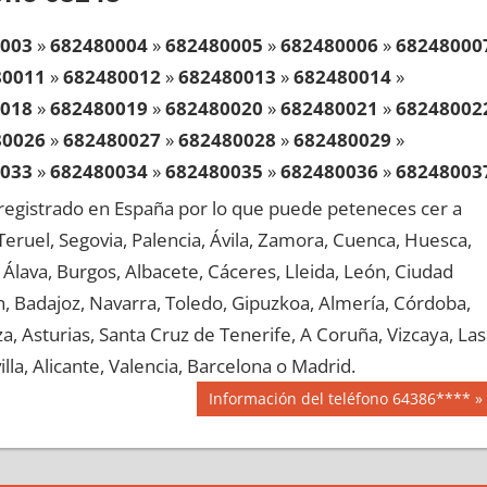
003
»
682480004
»
682480005
»
682480006
»
68248000
80011
»
682480012
»
682480013
»
682480014
»
018
»
682480019
»
682480020
»
682480021
»
68248002
80026
»
682480027
»
682480028
»
682480029
»
033
»
682480034
»
682480035
»
682480036
»
68248003
80041
»
682480042
»
682480043
»
682480044
»
egistrado en España por lo que puede peteneces cer a
048
»
682480049
»
682480050
»
682480051
»
68248005
, Teruel, Segovia, Palencia, Ávila, Zamora, Cuenca, Huesca,
80056
»
682480057
»
682480058
»
682480059
»
Álava, Burgos, Albacete, Cáceres, Lleida, León, Ciudad
063
»
682480064
»
682480065
»
682480066
»
68248006
aén, Badajoz, Navarra, Toledo, Gipuzkoa, Almería, Córdoba,
80071
»
682480072
»
682480073
»
682480074
»
, Asturias, Santa Cruz de Tenerife, A Coruña, Vizcaya, Las
078
»
682480079
»
682480080
»
682480081
»
68248008
lla, Alicante, Valencia, Barcelona o Madrid.
80086
»
682480087
»
682480088
»
682480089
»
Siguiente
Información del teléfono 64386****
093
»
682480094
»
682480095
»
682480096
»
68248009
entrada:
80101
»
682480102
»
682480103
»
682480104
»
108
»
682480109
»
682480110
»
682480111
»
68248011