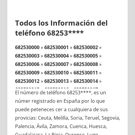
Todos los Información del
teléfono 68253****
682530000
»
682530001
»
682530002
»
682530003
»
682530004
»
682530005
»
682530006
»
682530007
»
682530008
»
682530009
»
682530010
»
682530011
»
682530012
»
682530013
»
682530014
»
682530015
»
682530016
»
682530017
»
El número de teléfono 68253****, es un
682530018
»
682530019
»
682530020
»
númer registrado en España por lo que
682530021
»
682530022
»
682530023
»
puede peteneces cer a cualquiera de sus
682530024
»
682530025
»
682530026
»
provicias: Ceuta, Melilla, Soria, Teruel, Segovia,
682530027
»
682530028
»
682530029
»
Palencia, Ávila, Zamora, Cuenca, Huesca,
682530030
»
682530031
»
682530032
»
Guadalajara, La Rioja, Ourense, Lugo,