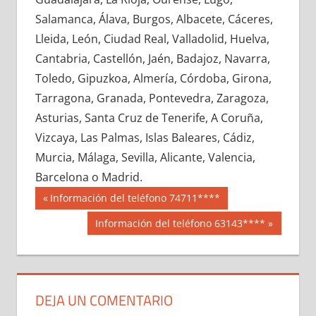
682530033
»
682530034
»
682530035
»
Salamanca, Álava, Burgos, Albacete, Cáceres,
682530036
»
682530037
»
682530038
»
Lleida, León, Ciudad Real, Valladolid, Huelva,
682530039
»
682530040
»
682530041
»
Cantabria, Castellón, Jaén, Badajoz, Navarra,
682530042
»
682530043
»
682530044
»
Toledo, Gipuzkoa, Almería, Córdoba, Girona,
682530045
»
682530046
»
682530047
»
Tarragona, Granada, Pontevedra, Zaragoza,
682530048
»
682530049
»
682530050
»
Asturias, Santa Cruz de Tenerife, A Coruña,
682530051
»
682530052
»
682530053
»
Vizcaya, Las Palmas, Islas Baleares, Cádiz,
682530054
»
682530055
»
682530056
»
Murcia, Málaga, Sevilla, Alicante, Valencia,
682530057
»
682530058
»
682530059
»
Barcelona o Madrid.
682530060
»
682530061
»
682530062
»
Navegación
68253
Entrada
Información del teléfono 74711****
682530063
»
682530064
»
682530065
»
anterior:
de
Siguiente
Información del teléfono 63143****
682530066
»
682530067
»
682530068
»
entrada:
entradas
682530069
»
682530070
»
682530071
»
682530072
»
682530073
»
682530074
»
682530075
»
682530076
»
682530077
»
DEJA UN COMENTARIO
682530078
»
682530079
»
682530080
»