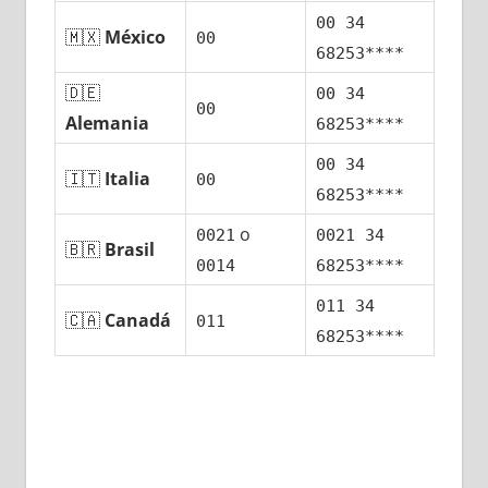
00 34
🇲🇽
México
00
68253****
🇩🇪
00 34
00
Alemania
68253****
00 34
🇮🇹
Italia
00
68253****
ο
0021
0021 34
🇧🇷
Brasil
0014
68253****
011 34
🇨🇦
Canadá
011
68253****