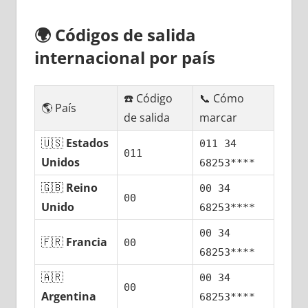
🌍
Códigos dе salida
internacional pοr país
☎️ Código
📞 Cómo
🌎 País
dе salida
marcar
🇺🇸
Estados
011 34
011
Unidos
68253****
🇬🇧
Reino
00 34
00
Unido
68253****
00 34
🇫🇷
Francia
00
68253****
🇦🇷
00 34
00
Argentina
68253****