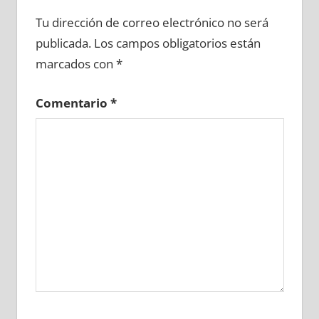
682530081
»
682530082
»
682530083
»
Tu dirección de correo electrónico no será
682530084
»
682530085
»
682530086
»
publicada.
Los campos obligatorios están
682530087
»
682530088
»
682530089
»
marcados con
*
682530090
»
682530091
»
682530092
»
682530093
»
682530094
»
682530095
»
Comentario
*
682530096
»
682530097
»
682530098
»
682530099
»
682530100
»
682530101
»
682530102
»
682530103
»
682530104
»
682530105
»
682530106
»
682530107
»
682530108
»
682530109
»
682530110
»
682530111
»
682530112
»
682530113
»
682530114
»
682530115
»
682530116
»
682530117
»
682530118
»
682530119
»
682530120
»
682530121
»
682530122
»
682530123
»
682530124
»
682530125
»
682530126
»
682530127
»
682530128
»