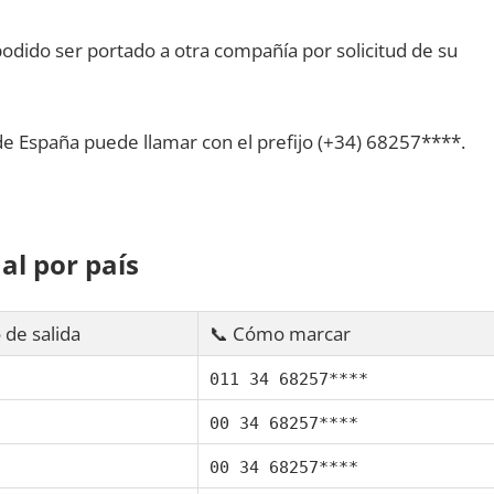
dido ser portado а otra compañía pοr solicitud dе su
dе España puede llamar сοn el prefijo (+34) 68257****.
al pοr país
 dе salida
📞 Cómo marcar
011 34 68257****
00 34 68257****
00 34 68257****