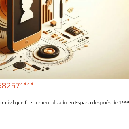
68257****
o móvil quе fue comercializado en España después dе 199