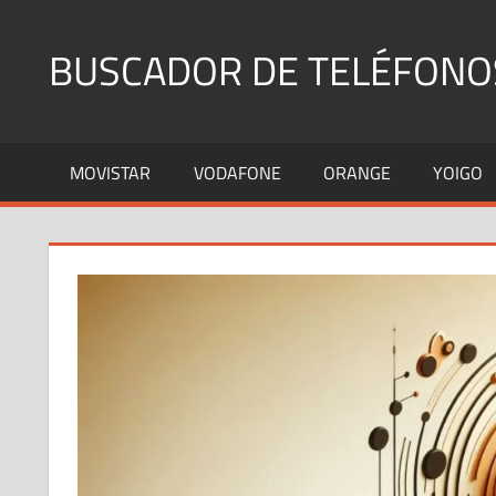
Saltar
al
BUSCADOR DE TELÉFONO
contenido
Identifica
Números
MOVISTAR
VODAFONE
ORANGE
YOIGO
Fijos
y
Móviles