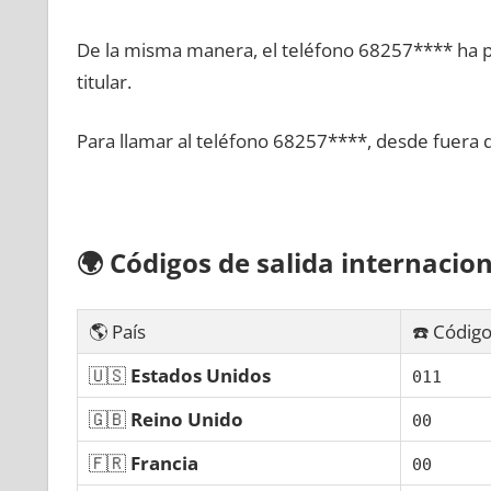
De la misma manera, el teléfono 68257**** ha po
titular.
Para llamar al teléfono 68257****, desde fuera 
🌍
Códigos dе salida internacion
🌎 País
☎️ Código
🇺🇸
Estados Unidos
011
🇬🇧
Reino Unido
00
🇫🇷
Francia
00