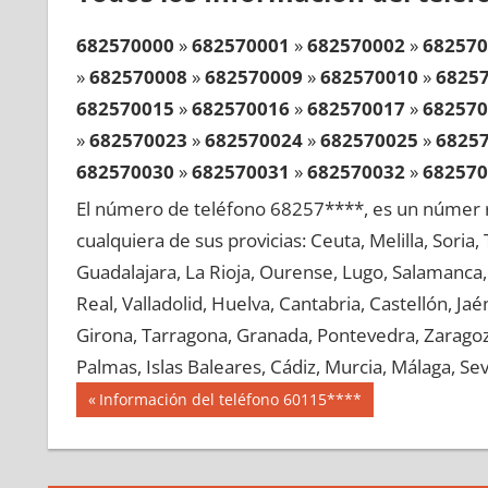
682570000
»
682570001
»
682570002
»
682570
»
682570008
»
682570009
»
682570010
»
6825
682570015
»
682570016
»
682570017
»
682570
»
682570023
»
682570024
»
682570025
»
6825
682570030
»
682570031
»
682570032
»
682570
»
682570038
»
682570039
»
682570040
»
6825
El número de teléfono 68257****, es un númer r
682570045
»
682570046
»
682570047
»
682570
cualquiera de sus provicias: Ceuta, Melilla, Soria
»
682570053
»
682570054
»
682570055
»
6825
Guadalajara, La Rioja, Ourense, Lugo, Salamanca, 
682570060
»
682570061
»
682570062
»
682570
Real, Valladolid, Huelva, Cantabria, Castellón, J
»
682570068
»
682570069
»
682570070
»
6825
Girona, Tarragona, Granada, Pontevedra, Zaragoza
682570075
»
682570076
»
682570077
»
682570
Palmas, Islas Baleares, Cádiz, Murcia, Málaga, Sevi
»
682570083
»
682570084
»
682570085
»
6825
Navegación
68257
Entrada
Información del teléfono 60115****
682570090
»
682570091
»
682570092
»
682570
anterior:
de
»
682570098
»
682570099
»
682570100
»
6825
entradas
682570105
»
682570106
»
682570107
»
682570