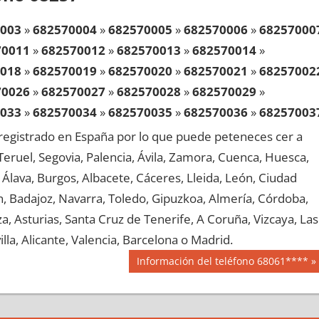
003
»
682570004
»
682570005
»
682570006
»
68257000
70011
»
682570012
»
682570013
»
682570014
»
018
»
682570019
»
682570020
»
682570021
»
68257002
70026
»
682570027
»
682570028
»
682570029
»
033
»
682570034
»
682570035
»
682570036
»
68257003
70041
»
682570042
»
682570043
»
682570044
»
egistrado en España por lo que puede peteneces cer a
048
»
682570049
»
682570050
»
682570051
»
68257005
, Teruel, Segovia, Palencia, Ávila, Zamora, Cuenca, Huesca,
70056
»
682570057
»
682570058
»
682570059
»
Álava, Burgos, Albacete, Cáceres, Lleida, León, Ciudad
063
»
682570064
»
682570065
»
682570066
»
68257006
aén, Badajoz, Navarra, Toledo, Gipuzkoa, Almería, Córdoba,
70071
»
682570072
»
682570073
»
682570074
»
, Asturias, Santa Cruz de Tenerife, A Coruña, Vizcaya, Las
078
»
682570079
»
682570080
»
682570081
»
68257008
lla, Alicante, Valencia, Barcelona o Madrid.
70086
»
682570087
»
682570088
»
682570089
»
Siguiente
Información del teléfono 68061****
093
»
682570094
»
682570095
»
682570096
»
68257009
entrada:
70101
»
682570102
»
682570103
»
682570104
»
108
»
682570109
»
682570110
»
682570111
»
68257011