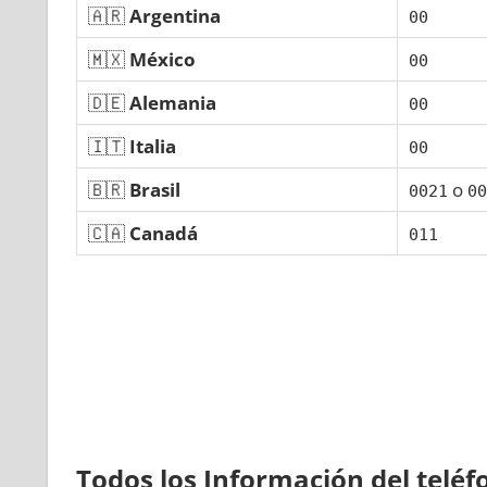
🇦🇷
Argentina
00
🇲🇽
México
00
🇩🇪
Alemania
00
🇮🇹
Italia
00
🇧🇷
Brasil
ο
0021
00
🇨🇦
Canadá
011
Todos los Información del telé