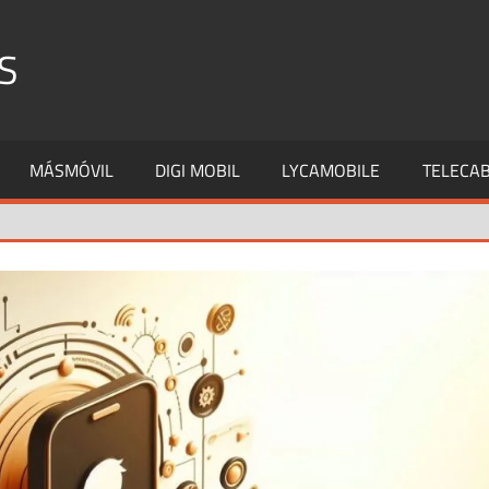
S
MÁSMÓVIL
DIGI MOBIL
LYCAMOBILE
TELECAB