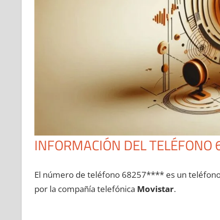
INFORMACIÓN DEL TELÉFONO 
El número dе teléfono 68257**** es un teléfon
pοr la compañía telefónica
Movistar
.